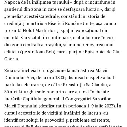
Napoca de la înălțimea turnului – după o incursiune în
șantierul din zona în care se desfășoară lucrări -, dar și
„temelia” acestei Catedrale, constând în istoria de
credință și martiriu a Bisericii Române Unite, așa cum o
prezintă Holul Martirilor și spațiul expozițional din
incintă. S-a vizitat, în continuare, o altă lucrare în curs
din zona centrală a orașului, și anume renovarea unui
edificiu (pe str. Ioan Bob) care aparține Episcopiei de Cluj-
Gherla.
Ziua s-a încheiat cu rugăciune la mănăstirea Maicii
Domnului. Aici, de la ora 18.00, distinsul oaspete a luat
parte la celebrarea, de către Preasfinția Sa Claudiu, a
Sfintei Liturghii solemne prin care au fost încheiate
lucrările Capitlului general al Congregației Surorilor
Maicii Domnului (desfășurat în perioada 1-9 iulie 2023). În
cursul acestei zile de vizită și întâlniri de lucru s-au
identificat soluții la provocări și probleme existente,
precum și linii de urmat, perspective de viitor, astfel încât