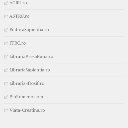
AGRU.ro
ASTRU.ro
EdituraSapientia.ro
ITRC.ro
LibrariaPresaBuna.ro
LibrariaSapientia.ro
LibrariaSfIosif.ro
PioRomeno.com
Viata-Crestina.ro