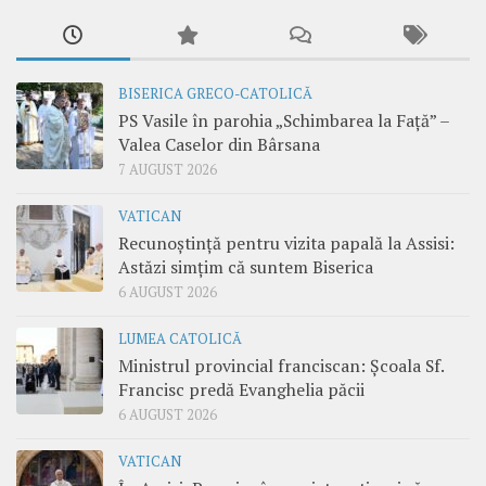
BISERICA GRECO-CATOLICĂ
PS Vasile în parohia „Schimbarea la Față” –
Valea Caselor din Bârsana
7 AUGUST 2026
VATICAN
Recunoștință pentru vizita papală la Assisi:
Astăzi simțim că suntem Biserica
6 AUGUST 2026
LUMEA CATOLICĂ
Ministrul provincial franciscan: Școala Sf.
Francisc predă Evanghelia păcii
6 AUGUST 2026
VATICAN