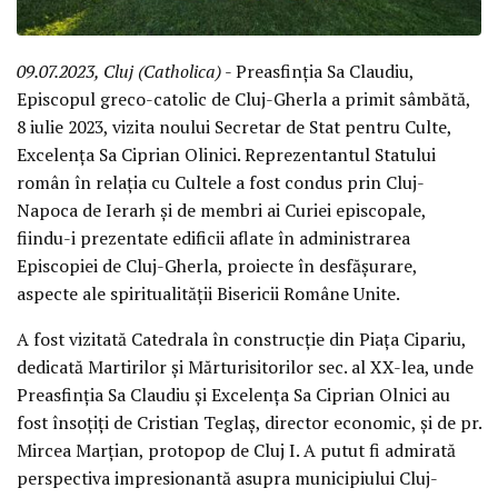
09.07.2023, Cluj (Catholica)
- Preasfinția Sa Claudiu,
Episcopul greco-catolic de Cluj-Gherla a primit sâmbătă,
8 iulie 2023, vizita noului Secretar de Stat pentru Culte,
Excelența Sa Ciprian Olinici. Reprezentantul Statului
român în relația cu Cultele a fost condus prin Cluj-
Napoca de Ierarh și de membri ai Curiei episcopale,
fiindu-i prezentate edificii aflate în administrarea
Episcopiei de Cluj-Gherla, proiecte în desfășurare,
aspecte ale spiritualității Bisericii Române Unite.
A fost vizitată Catedrala în construcție din Piața Cipariu,
dedicată Martirilor și Mărturisitorilor sec. al XX-lea, unde
Preasfinția Sa Claudiu și Excelența Sa Ciprian Olnici au
fost însoțiți de Cristian Teglaș, director economic, și de pr.
Mircea Marțian, protopop de Cluj I. A putut fi admirată
perspectiva impresionantă asupra municipiului Cluj-