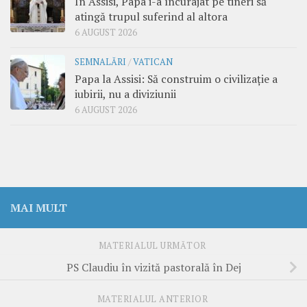
În Assisi, Papa i-a încurajat pe tineri să
atingă trupul suferind al altora
6 AUGUST 2026
SEMNALĂRI
/
VATICAN
Papa la Assisi: Să construim o civilizație a
iubirii, nu a diviziunii
6 AUGUST 2026
MAI MULT
MATERIALUL URMĂTOR
PS Claudiu în vizită pastorală în Dej
MATERIALUL ANTERIOR