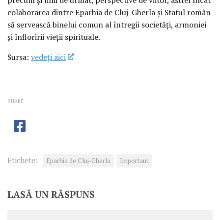
colaborarea dintre Eparhia de Cluj-Gherla și Statul român
să servească binelui comun al întregii societăți, armoniei
și înfloririi vieții spirituale.
Sursa:
vedeţi aici
SHARE
Etichete:
Eparhia de Cluj-Gherla
Important
LASĂ UN RĂSPUNS