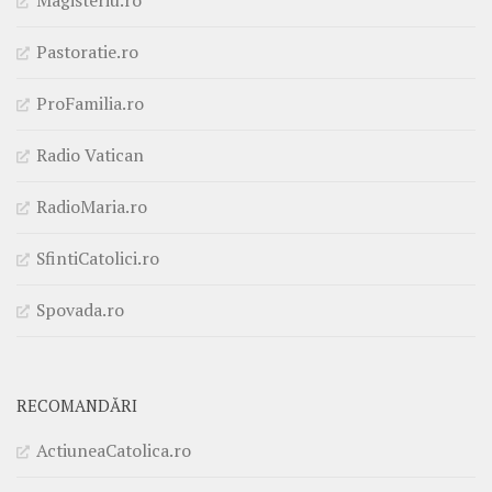
Magisteriu.ro
Pastoratie.ro
ProFamilia.ro
Radio Vatican
RadioMaria.ro
SfintiCatolici.ro
Spovada.ro
RECOMANDĂRI
ActiuneaCatolica.ro