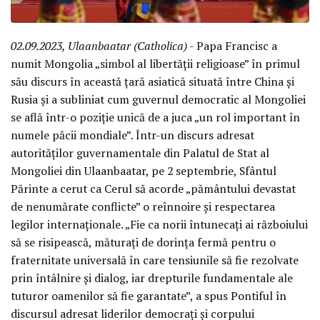
02.09.2023, Ulaanbaatar (Catholica)
- Papa Francisc a
numit Mongolia „simbol al libertății religioase” în primul
său discurs în această țară asiatică situată între China și
Rusia și a subliniat cum guvernul democratic al Mongoliei
se află într-o poziție unică de a juca „un rol important în
numele păcii mondiale”. Într-un discurs adresat
autorităților guvernamentale din Palatul de Stat al
Mongoliei din Ulaanbaatar, pe 2 septembrie, Sfântul
Părinte a cerut ca Cerul să acorde „pământului devastat
de nenumărate conflicte” o reînnoire și respectarea
legilor internaționale. „Fie ca norii întunecați ai războiului
să se risipească, măturați de dorința fermă pentru o
fraternitate universală în care tensiunile să fie rezolvate
prin întâlnire și dialog, iar drepturile fundamentale ale
tuturor oamenilor să fie garantate”, a spus Pontiful în
discursul adresat liderilor democrați și corpului