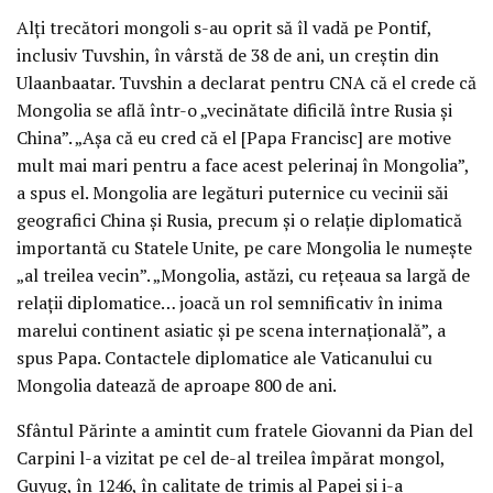
Alți trecători mongoli s-au oprit să îl vadă pe Pontif,
inclusiv Tuvshin, în vârstă de 38 de ani, un creștin din
Ulaanbaatar. Tuvshin a declarat pentru CNA că el crede că
Mongolia se află într-o „vecinătate dificilă între Rusia și
China”. „Așa că eu cred că el [Papa Francisc] are motive
mult mai mari pentru a face acest pelerinaj în Mongolia”,
a spus el. Mongolia are legături puternice cu vecinii săi
geografici China și Rusia, precum și o relație diplomatică
importantă cu Statele Unite, pe care Mongolia le numește
„al treilea vecin”. „Mongolia, astăzi, cu rețeaua sa largă de
relații diplomatice… joacă un rol semnificativ în inima
marelui continent asiatic și pe scena internațională”, a
spus Papa. Contactele diplomatice ale Vaticanului cu
Mongolia datează de aproape 800 de ani.
Sfântul Părinte a amintit cum fratele Giovanni da Pian del
Carpini l-a vizitat pe cel de-al treilea împărat mongol,
Guyug, în 1246, în calitate de trimis al Papei și i-a