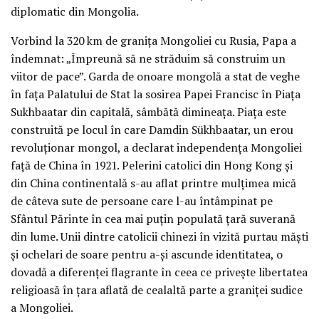
diplomatic din Mongolia.
Vorbind la 320 km de granița Mongoliei cu Rusia, Papa a
îndemnat: „Împreună să ne străduim să construim un
viitor de pace”. Garda de onoare mongolă a stat de veghe
în fața Palatului de Stat la sosirea Papei Francisc în Piața
Sukhbaatar din capitală, sâmbătă dimineața. Piața este
construită pe locul în care Damdin Sükhbaatar, un erou
revoluționar mongol, a declarat independența Mongoliei
față de China în 1921. Pelerini catolici din Hong Kong și
din China continentală s-au aflat printre mulțimea mică
de câteva sute de persoane care l-au întâmpinat pe
Sfântul Părinte în cea mai puțin populată țară suverană
din lume. Unii dintre catolicii chinezi în vizită purtau măști
și ochelari de soare pentru a-și ascunde identitatea, o
dovadă a diferenței flagrante în ceea ce privește libertatea
religioasă în țara aflată de cealaltă parte a graniței sudice
a Mongoliei.