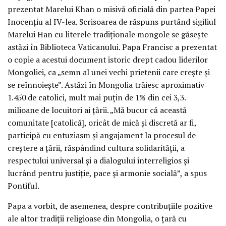
prezentat Marelui Khan o misivă oficială din partea Papei
Inocențiu al IV-lea. Scrisoarea de răspuns purtând sigiliul
Marelui Han cu literele tradiționale mongole se găsește
astăzi în Biblioteca Vaticanului. Papa Francisc a prezentat
o copie a acestui document istoric drept cadou liderilor
Mongoliei, ca „semn al unei vechi prietenii care crește și
se reînnoiește”. Astăzi în Mongolia trăiesc aproximativ
1.450 de catolici, mult mai puțin de 1% din cei 3,3.
milioane de locuitori ai țării. „Mă bucur că această
comunitate [catolică], oricât de mică și discretă ar fi,
participă cu entuziasm și angajament la procesul de
creștere a țării, răspândind cultura solidarității, a
respectului universal și a dialogului interreligios și
lucrând pentru justiție, pace și armonie socială”, a spus
Pontiful.
Papa a vorbit, de asemenea, despre contribuțiile pozitive
ale altor tradiții religioase din Mongolia, o țară cu