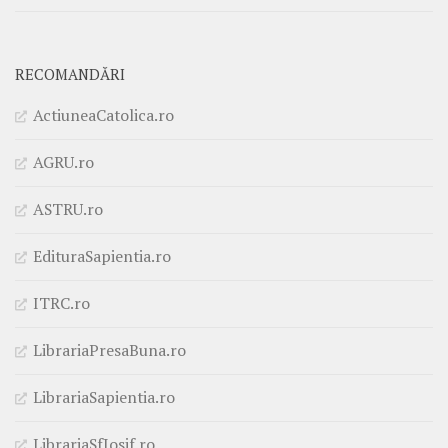
RECOMANDĂRI
ActiuneaCatolica.ro
AGRU.ro
ASTRU.ro
EdituraSapientia.ro
ITRC.ro
LibrariaPresaBuna.ro
LibrariaSapientia.ro
LibrariaSfIosif.ro