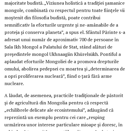
majoritate budistă. „Viziunea holistică a tradiției șamanice
mongole, combinată cu respectul pentru toate ființele vii
moștenit din filosofia budistă, poate contribui
semnificativ la eforturile urgente și ne-amânabile de a
proteja și conserva planeta”, a spus el. Sfântul Părinte s-a
adresat unui număr de aproximativ 700 de persoane în
Sala Ikh Mongol a Palatului de Stat, stând alături de
președintele mongol Ukhnaagiin Khürelsükh. Pontiful a
aplaudat eforturile Mongoliei de a promova drepturile
omului, abolirea pedepsei cu moartea și „determinarea de
a opri proliferarea nucleară”, fiind o țară fără arme
nucleare.
A lăudat, de asemenea, practicile tradiționale de păstorit
și de agricultură din Mongolia pentru că respectă
„echilibrele delicate ale ecosistemului”, adăugând că
reprezintă un exemplu pentru cei care „resping
urmărirea unor interese particulare mioape și doresc, în