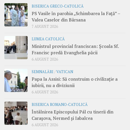
BISERICA GRECO-CATOLICĂ
PS Vasile în parohia „Schimbarea la Față” –
Valea Caselor din Bârsana
7 AUGUST 2026
LUMEA CATOLICĂ
Ministrul provincial franciscan: Școala Sf.
Francisc predă Evanghelia păcii
6 AUGUST 2026
SEMNALĂRI
/
VATICAN
Papa la Assisi: Să construim o civilizație a
iubirii, nu a diviziunii
6 AUGUST 2026
BISERICA ROMANO-CATOLICĂ
Întâlnirea Episcopului Pál cu tinerii din
Carașova, Nermed și Iabalcea
6 AUGUST 2026