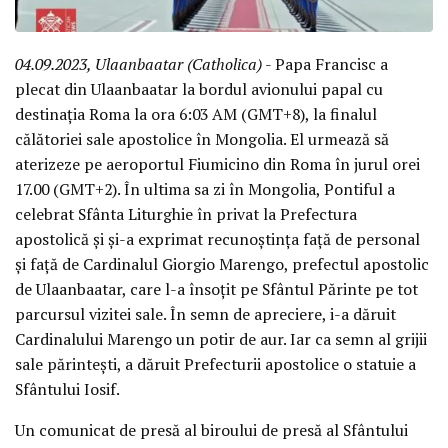
04.09.2023, Ulaanbaatar (Catholica)
- Papa Francisc a
plecat din Ulaanbaatar la bordul avionului papal cu
destinația Roma la ora 6:03 AM (GMT+8), la finalul
călătoriei sale apostolice în Mongolia. El urmează să
aterizeze pe aeroportul Fiumicino din Roma în jurul orei
17.00 (GMT+2). În ultima sa zi în Mongolia, Pontiful a
celebrat Sfânta Liturghie în privat la Prefectura
apostolică și și-a exprimat recunoștința față de personal
și față de Cardinalul Giorgio Marengo, prefectul apostolic
de Ulaanbaatar, care l-a însoțit pe Sfântul Părinte pe tot
parcursul vizitei sale. În semn de apreciere, i-a dăruit
Cardinalului Marengo un potir de aur. Iar ca semn al grijii
sale părintești, a dăruit Prefecturii apostolice o statuie a
Sfântului Iosif.
Un comunicat de presă al biroului de presă al Sfântului