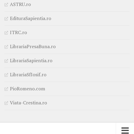
ASTRU.ro
EdituraSapientia.ro
ITRC.ro
LibrariaPresaBuna.ro
LibrariaSapientia.ro
LibrariaSfIosif.ro
PioRomeno.com
Viata-Crestina.ro