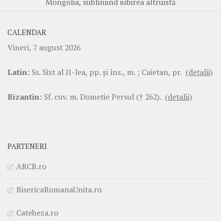
Mongolia, subliniind iubirea altruistă
CALENDAR
Vineri, 7 august 2026
Latin:
Ss. Sixt al II-lea, pp. şi îns., m. ; Caietan, pr.
(detalii)
Bizantin:
Sf. cuv. m. Dometie Persul († 262).
(detalii)
PARTENERI
ARCB.ro
BisericaRomanaUnita.ro
Cateheza.ro