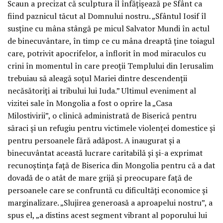
Scaun a precizat că sculptura îl înfățișează pe Sfânt ca
fiind paznicul tăcut al Domnului nostru. „Sfântul Iosif îl
susține cu mâna stângă pe micul Salvator Mundi în actul
de binecuvântare, în timp ce cu mâna dreaptă ține toiagul
care, potrivit apocrifelor, a înflorit în mod miraculos cu
crini în momentul în care preoții Templului din Ierusalim
trebuiau să aleagă soțul Mariei dintre descendenții
necăsătoriți ai tribului lui Iuda.” Ultimul eveniment al
vizitei sale în Mongolia a fost o oprire la „Casa
Milostivirii”, o clinică administrată de Biserică pentru
săraci și un refugiu pentru victimele violenței domestice și
pentru persoanele fără adăpost. A inaugurat și a
binecuvântat această lucrare caritabilă și și-a exprimat
recunoștința față de Biserica din Mongolia pentru că a dat
dovadă de o atât de mare grijă și preocupare față de
persoanele care se confruntă cu dificultăți economice și
marginalizare. „Slujirea generoasă a aproapelui nostru”, a
spus el, „a distins acest segment vibrant al poporului lui