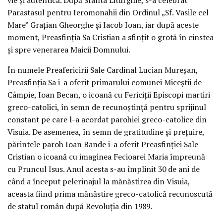
Parastasul pentru Ieromonahii din Ordinul „Sf. Vasile cel
Mare” Grațian Gheorghe și Iacob Ioan, iar după aceste
moment, Preasfinția Sa Cristian a sfințit o grotă în cinstea
și spre venerarea Maicii Domnului.
În numele Preafericirii Sale Cardinal Lucian Mureșan,
Preasfinția Sa i-a oferit primarului comunei Miceștii de
Câmpie, Ioan Becan, o icoană cu Fericiții Episcopi martiri
greco-catolici, în semn de recunoștință pentru sprijinul
constant pe care l-a acordat parohiei greco-catolice din
Visuia. De asemenea, în semn de gratitudine și prețuire,
părintele paroh Ioan Bande i-a oferit Preasfinției Sale
Cristian o icoană cu imaginea Fecioarei Maria împreună
cu Pruncul Isus. Anul acesta s-au împlinit 30 de ani de
când a început pelerinajul la mănăstirea din Visuia,
aceasta fiind prima mănăstire greco-catolică recunoscută
de statul român după Revoluția din 1989.