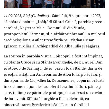
11.09.2023, Blaj (Catholica)
- Sâmbătă, 9 septembrie 2023,
sâmbăta dinaintea „Înălțării Sfintei Cruci”, parohia greco-
catolică „Nașterea Maicii Domnului” din Visuia,
protopopiatul Sărmașu, și-a sărbătorit hramul. În mijlocul
credincioșilor s-a aflat Preasfinția Sa Cristian Crișan,
Episcop auxiliar al Arhieparhiei de Alba Iulia și Făgăraș.
La sosirea în parohia Visuia, Episcopul a fost întâmpinat,
cu Sfânta Cruce și cu Sfânta Evanghelie, de pr. Aurel Dan,
protopop de Sărmașu, de pr. paroh Ioan Bande, dar și de
preoții invitați din Arhieparhia de Alba Iulia și Făgăraș și
din Eparhia de Cluj-Gherla. De asemenea, copiii îmbrăcați
în costume naționale i-au oferit Ierarhului flori, pâine și
sare, în timp ce părintele protopop i-a adresat un cuvânt
de bun venit. Sfânta Liturghie a fost celebrată, cu
binecuvântarea Preafericirii Sale Lucian Cardinal