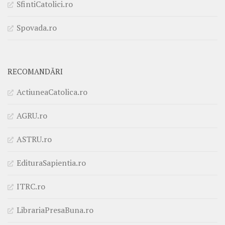
SfintiCatolici.ro
Spovada.ro
RECOMANDĂRI
ActiuneaCatolica.ro
AGRU.ro
ASTRU.ro
EdituraSapientia.ro
ITRC.ro
LibrariaPresaBuna.ro