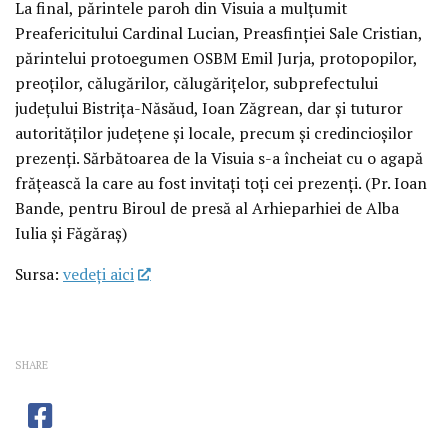
La final, părintele paroh din Visuia a mulțumit
Preafericitului Cardinal Lucian, Preasfinției Sale Cristian,
părintelui protoegumen OSBM Emil Jurja, protopopilor,
preoților, călugărilor, călugărițelor, subprefectului
județului Bistrița-Năsăud, Ioan Zăgrean, dar și tuturor
autorităților județene și locale, precum și credincioșilor
prezenți. Sărbătoarea de la Visuia s-a încheiat cu o agapă
frățească la care au fost invitați toți cei prezenți. (Pr. Ioan
Bande, pentru Biroul de presă al Arhieparhiei de Alba
Iulia și Făgăraș)
Sursa:
vedeţi aici
SHARE