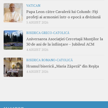
VATICAN
Papa Leon către Cavalerii lui Columb: Fiți
profeți ai armoniei într-o epocă a diviziunii
5 AUGUST 2026
BISERICA GRECO-CATOLICĂ
Aniversarea Asociației Cercetașii Munților la
30 de ani de la înființare – Jubileul ACM
4 AUGUST 2026
BISERICA ROMANO-CATOLICĂ
Hramul bisericii „Maria Zăpezii” din Reșița
4 AUGUST 2026