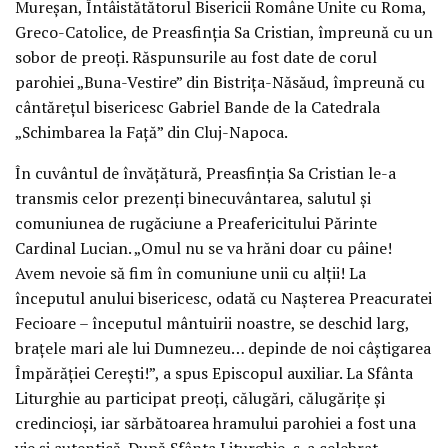
Mureșan, Întâistătătorul Bisericii Române Unite cu Roma,
Greco-Catolice, de Preasfinția Sa Cristian, împreună cu un
sobor de preoți. Răspunsurile au fost date de corul
parohiei „Buna-Vestire” din Bistrița-Năsăud, împreună cu
cântărețul bisericesc Gabriel Bande de la Catedrala
„Schimbarea la Față” din Cluj-Napoca.
În cuvântul de învățătură, Preasfinția Sa Cristian le-a
transmis celor prezenți binecuvântarea, salutul și
comuniunea de rugăciune a Preafericitului Părinte
Cardinal Lucian. „Omul nu se va hrăni doar cu pâine!
Avem nevoie să fim în comuniune unii cu alții! La
începutul anului bisericesc, odată cu Nașterea Preacuratei
Fecioare – începutul mântuirii noastre, se deschid larg,
brațele mari ale lui Dumnezeu… depinde de noi câștigarea
Împărăției Cerești!”, a spus Episcopul auxiliar. La Sfânta
Liturghie au participat preoți, călugări, călugărițe și
credincioși, iar sărbătoarea hramului parohiei a fost una
vie și autentică. După Sfânta Liturghie, s-a celebrat