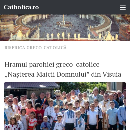
Catholica.ro
Skip to content
BISERICA GRECO-CATOLICĂ
Hramul parohiei greco-catolice
„Nașterea Maicii Domnului” din Visuia