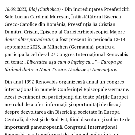
18.09.2023, Blaj (Catholica)
- Din încredințarea Preafericirii
Sale Lucian Cardinal Mureșan, Întâistătătorul Bisericii
Greco-Catolice din România, Preasfinția Sa Cristian
Dumitru Crișan, Episcop al Curiei Arhiepiscopiei Majore
donec aliter provideatur
, a fost prezent în perioada 12-14
septembrie 2023, la München (Germania), pentru a
participa la cel de-al 27 Congres Internațional Renovabis
cu tema:
„Libertatea așa cum o înțeleg eu…” – Europa pe
tărâmul dintre o Nouă Trezire, Deziluzie și Amenințare
.
Din anul 1997, Renovabis organizează anual un congres
internațional în numele Conferinței Episcopale Germane.
Acest eveniment cu participanți din toate părțile Europei
are rolul de a oferi informații și oportunități de discuții
despre dezvoltarea din Biserică și societate în Europa
Centrală, de Est și de Sud-Est, fiind discutate și subiecte de
importanță paneuropeană. Congresul Internațional
Renovabis s-a transformat de-a lungul anilor într-un