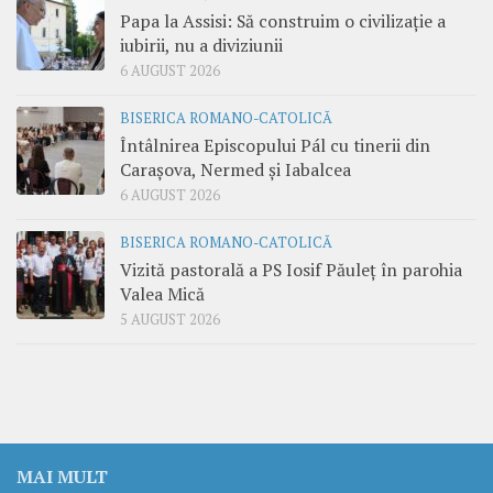
Papa la Assisi: Să construim o civilizație a
iubirii, nu a diviziunii
6 AUGUST 2026
BISERICA ROMANO-CATOLICĂ
Întâlnirea Episcopului Pál cu tinerii din
Carașova, Nermed și Iabalcea
6 AUGUST 2026
BISERICA ROMANO-CATOLICĂ
Vizită pastorală a PS Iosif Păuleț în parohia
Valea Mică
5 AUGUST 2026
MAI MULT