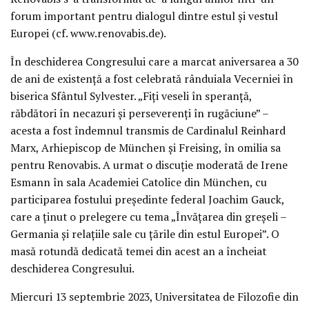
forum important pentru dialogul dintre estul și vestul
Europei (cf. www.renovabis.de).
În deschiderea Congresului care a marcat aniversarea a 30
de ani de existență a fost celebrată rânduiala Vecerniei în
biserica Sfântul Sylvester. „Fiți veseli în speranță,
răbdători în necazuri și perseverenți în rugăciune” –
acesta a fost îndemnul transmis de Cardinalul Reinhard
Marx, Arhiepiscop de München și Freising, în omilia sa
pentru Renovabis. A urmat o discuție moderată de Irene
Esmann în sala Academiei Catolice din München, cu
participarea fostului președinte federal Joachim Gauck,
care a ținut o prelegere cu tema „Învățarea din greșeli –
Germania și relațiile sale cu țările din estul Europei”. O
masă rotundă dedicată temei din acest an a încheiat
deschiderea Congresului.
Miercuri 13 septembrie 2023, Universitatea de Filozofie din