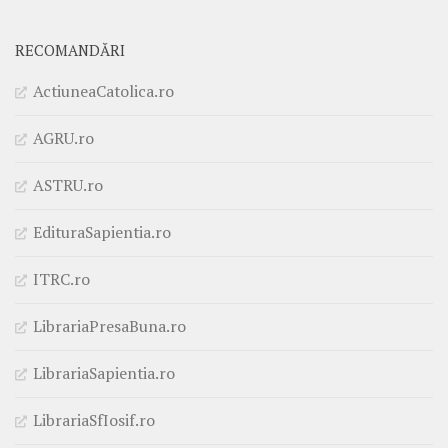
RECOMANDĂRI
ActiuneaCatolica.ro
AGRU.ro
ASTRU.ro
EdituraSapientia.ro
ITRC.ro
LibrariaPresaBuna.ro
LibrariaSapientia.ro
LibrariaSfIosif.ro