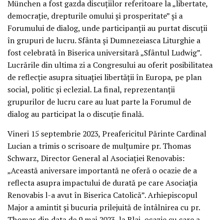
München a fost gazda discuțiilor referitoare la „libertate,
democrație, drepturile omului și prosperitate” și a
Forumului de dialog, unde participanții au purtat discuții
în grupuri de lucru. Sfânta și Dumnezeiasca Liturghie a
fost celebrată în Biserica universitară „Sfântul Ludwig”.
Lucrările din ultima zi a Congresului au oferit posibilitatea
de reflecție asupra situației libertății în Europa, pe plan
social, politic și eclezial. La final, reprezentanții
grupurilor de lucru care au luat parte la Forumul de
dialog au participat la o discuție finală.
Vineri 15 septembrie 2023, Preafericitul Părinte Cardinal
Lucian a trimis o scrisoare de mulțumire pr. Thomas
Schwarz, Director General al Asociației Renovabis:
„Această aniversare importantă ne oferă o ocazie de a
reflecta asupra impactului de durată pe care Asociația
Renovabis l-a avut în Biserica Catolică”. Arhiepiscopul
Major a amintit și bucuria prilejuită de întâlnirea cu pr.
Thomas din data de 9 mai 2023, la Blaj, ocazie cu care a