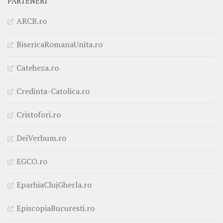
PARTENERI
ARCB.ro
BisericaRomanaUnita.ro
Cateheza.ro
Credinta-Catolica.ro
Cristofori.ro
DeiVerbum.ro
EGCO.ro
EparhiaClujGherla.ro
EpiscopiaBucuresti.ro