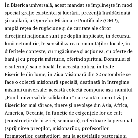
În Biserica universală, acest mandat se împlinește în mod
special grație existenței și lucrării, prezență înrădăcinată
și capilară, a Operelor Misionare Pontificale (OMP),
amplă rețea de rugăciune și de caritate ale căror
direcțiuni naționale sunt pe deplin implicate, în decursul
lunii octombrie, în sensibilizarea comunităților locale, în
diferitele contexte, cu rugăciunea și acțiunea, cu oferte de
bani și cu propria mărturie, oferind spiritual Domnului și
o suferință sau o boală. În această optică, în toate
Bisericile din lume, în Ziua Misionară din 22 octombrie se
face o colectă misionară specială, destinată în întregime
misiunii universale: această colectă compune așa-numitul
„Fond universal de solidaritate” care ajută concret viața
Bisericilor mai sărace, tinere și nevoiașe din Asia, Africa,
America, Oceania, în funcție de exigențele lor de cult
(construcție de biserici, seminarii), referitoare la personal
(sprijinirea preoților, misionarilor, profesorilor,
formatorilor, cateheților), sau la activitățile pastorale și