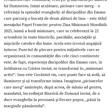
lui Dumnezeu. Inimi arzătoare, picioare care merg – o
referință la episodul evanghelic al discipolilor din Emaus
care parcurg o bucată de drum alături de Isus – este titlul
mesajului Papei Francisc pentru Ziua Misionară Mondială
2023, inimă a lunii misionare, care se celebrează la 22
octombrie în toate bisericile, parohiile, asociațiile și
mișcările catolice din lume. Acela este izvorul angajării
tuturor. Punctul de plecare pentru inițiativele care se
organizează în comunitățile din cele cinci continente
este, de fapt, experiența discipolilor din Emaus care, în
întâlnirea cu Cristos înviat, se transformă în „misionari
activi”: Isus este Cuvântul viu, care poate face să ardă, să
ilumineze și să transforme inima. Imaginea „picioarelor
care merg” amintește, după aceea, de missio ad gentes,
mandatul, încredințat Bisericii de Domnul înviat, de a
duce evanghelia la persoană și fiecare popor, „până la
marginile pământului”.