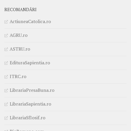
RECOMANDĂRI
ActiuneaCatolica.ro
AGRU.ro
ASTRU.ro
EdituraSapientia.ro
ITRC.ro
LibrariaPresaBuna.ro
LibrariaSapientia.ro
LibrariaSfIosif.ro