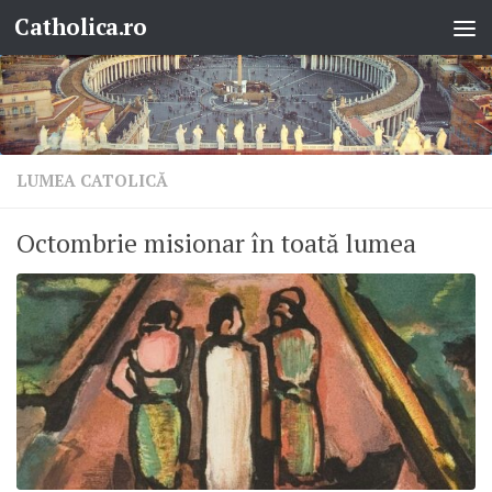
Catholica.ro
Skip to content
LUMEA CATOLICĂ
Octombrie misionar în toată lumea