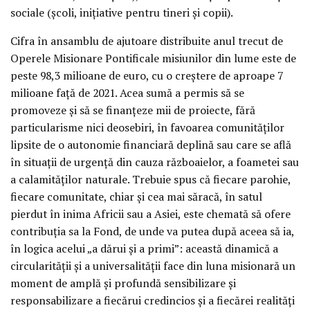
sociale (școli, inițiative pentru tineri și copii).
Cifra în ansamblu de ajutoare distribuite anul trecut de
Operele Misionare Pontificale misiunilor din lume este de
peste 98,3 milioane de euro, cu o creștere de aproape 7
milioane față de 2021. Acea sumă a permis să se
promoveze și să se finanțeze mii de proiecte, fără
particularisme nici deosebiri, în favoarea comunităților
lipsite de o autonomie financiară deplină sau care se află
în situații de urgență din cauza războaielor, a foametei sau
a calamităților naturale. Trebuie spus că fiecare parohie,
fiecare comunitate, chiar și cea mai săracă, în satul
pierdut în inima Africii sau a Asiei, este chemată să ofere
contribuția sa la Fond, de unde va putea după aceea să ia,
în logica acelui „a dărui și a primi”: această dinamică a
circularității și a universalității face din luna misionară un
moment de amplă și profundă sensibilizare și
responsabilizare a fiecărui credincios și a fiecărei realități