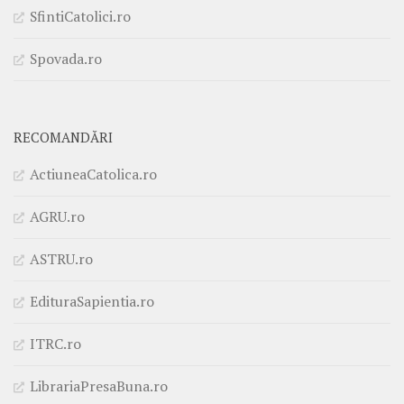
SfintiCatolici.ro
Spovada.ro
RECOMANDĂRI
ActiuneaCatolica.ro
AGRU.ro
ASTRU.ro
EdituraSapientia.ro
ITRC.ro
LibrariaPresaBuna.ro