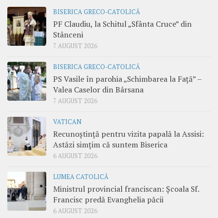
BISERICA GRECO-CATOLICĂ
PF Claudiu, la Schitul „Sfânta Cruce” din
Stânceni
7 AUGUST 2026
BISERICA GRECO-CATOLICĂ
PS Vasile în parohia „Schimbarea la Față” –
Valea Caselor din Bârsana
7 AUGUST 2026
VATICAN
Recunoștință pentru vizita papală la Assisi:
Astăzi simțim că suntem Biserica
6 AUGUST 2026
LUMEA CATOLICĂ
Ministrul provincial franciscan: Școala Sf.
Francisc predă Evanghelia păcii
6 AUGUST 2026