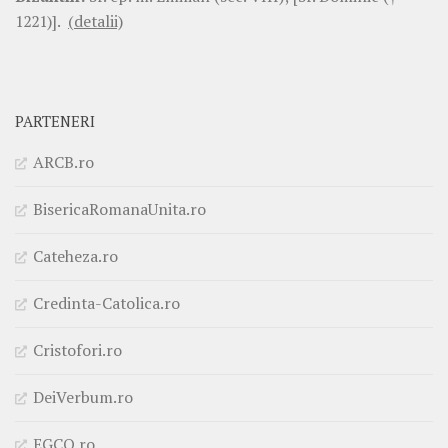
1221)].
(detalii)
PARTENERI
ARCB.ro
BisericaRomanaUnita.ro
Cateheza.ro
Credinta-Catolica.ro
Cristofori.ro
DeiVerbum.ro
EGCO.ro