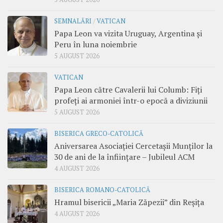
SEMNALĂRI
/
VATICAN
Papa Leon va vizita Uruguay, Argentina și
Peru în luna noiembrie
5 AUGUST 2026
VATICAN
Papa Leon către Cavalerii lui Columb: Fiți
profeți ai armoniei într-o epocă a diviziunii
5 AUGUST 2026
BISERICA GRECO-CATOLICĂ
Aniversarea Asociației Cercetașii Munților la
30 de ani de la înființare – Jubileul ACM
4 AUGUST 2026
BISERICA ROMANO-CATOLICĂ
Hramul bisericii „Maria Zăpezii” din Reșița
4 AUGUST 2026