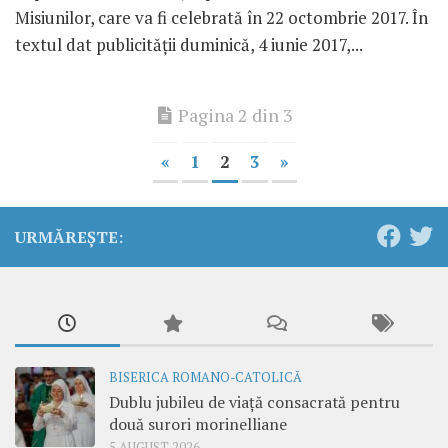
Misiunilor, care va fi celebrată în 22 octombrie 2017. În
textul dat publicității duminică, 4 iunie 2017,...
Pagina 2 din 3
«
1
2
3
»
URMĂREȘTE:
BISERICA ROMANO-CATOLICĂ
Dublu jubileu de viață consacrată pentru
două surori morinelliane
5 AUGUST 2026