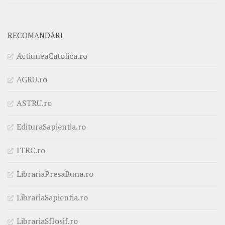
RECOMANDĂRI
ActiuneaCatolica.ro
AGRU.ro
ASTRU.ro
EdituraSapientia.ro
ITRC.ro
LibrariaPresaBuna.ro
LibrariaSapientia.ro
LibrariaSfIosif.ro