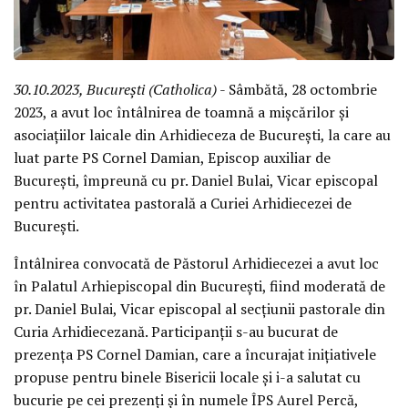
30.10.2023, București (Catholica)
- Sâmbătă, 28 octombrie
2023, a avut loc întâlnirea de toamnă a mișcărilor și
asociațiilor laicale din Arhidieceza de București, la care au
luat parte PS Cornel Damian, Episcop auxiliar de
București, împreună cu pr. Daniel Bulai, Vicar episcopal
pentru activitatea pastorală a Curiei Arhidiecezei de
București.
Întâlnirea convocată de Păstorul Arhidiecezei a avut loc
în Palatul Arhiepiscopal din București, fiind moderată de
pr. Daniel Bulai, Vicar episcopal al secțiunii pastorale din
Curia Arhidiecezană. Participanții s-au bucurat de
prezența PS Cornel Damian, care a încurajat inițiativele
propuse pentru binele Bisericii locale și i-a salutat cu
bucurie pe cei prezenți și în numele ÎPS Aurel Percă,