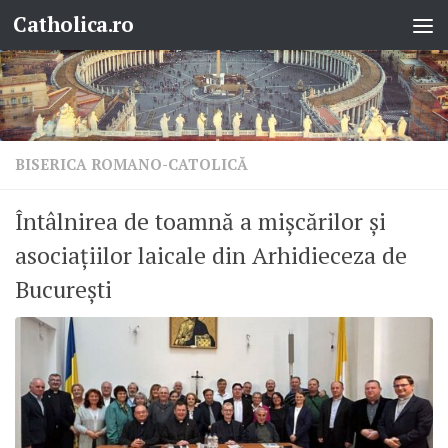
Catholica.ro
Skip to content
BISERICA ROMANO-CATOLICĂ
Întâlnirea de toamnă a mișcărilor și
asociațiilor laicale din Arhidieceza de
București