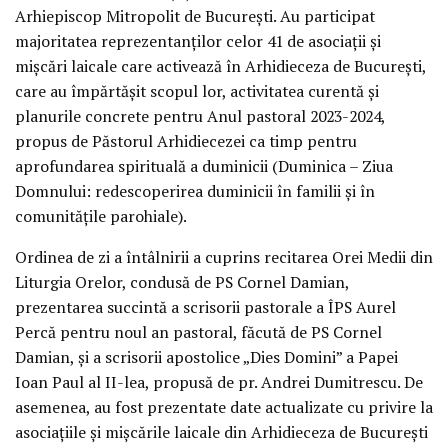
Arhiepiscop Mitropolit de București. Au participat
majoritatea reprezentanților celor 41 de asociații și
mișcări laicale care activează în Arhidieceza de București,
care au împărtășit scopul lor, activitatea curentă și
planurile concrete pentru Anul pastoral 2023-2024,
propus de Păstorul Arhidiecezei ca timp pentru
aprofundarea spirituală a duminicii (Duminica – Ziua
Domnului: redescoperirea duminicii în familii și în
comunitățile parohiale).
Ordinea de zi a întâlnirii a cuprins recitarea Orei Medii din
Liturgia Orelor, condusă de PS Cornel Damian,
prezentarea succintă a scrisorii pastorale a ÎPS Aurel
Percă pentru noul an pastoral, făcută de PS Cornel
Damian, și a scrisorii apostolice „Dies Domini” a Papei
Ioan Paul al II-lea, propusă de pr. Andrei Dumitrescu. De
asemenea, au fost prezentate date actualizate cu privire la
asociațiile și mișcările laicale din Arhidieceza de București