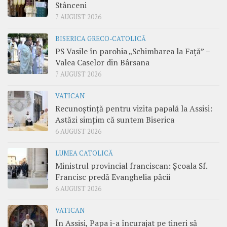
Stânceni
7 AUGUST 2026
BISERICA GRECO-CATOLICĂ
PS Vasile în parohia „Schimbarea la Față” –
Valea Caselor din Bârsana
7 AUGUST 2026
VATICAN
Recunoștință pentru vizita papală la Assisi:
Astăzi simțim că suntem Biserica
6 AUGUST 2026
LUMEA CATOLICĂ
Ministrul provincial franciscan: Școala Sf.
Francisc predă Evanghelia păcii
6 AUGUST 2026
VATICAN
În Assisi, Papa i-a încurajat pe tineri să