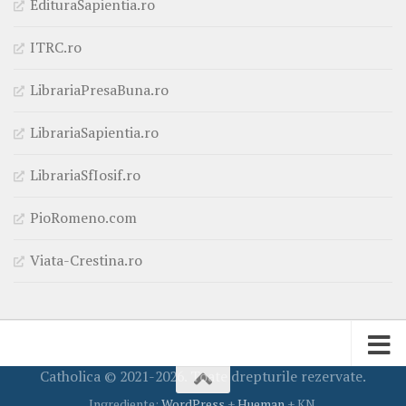
EdituraSapientia.ro
ITRC.ro
LibrariaPresaBuna.ro
LibrariaSapientia.ro
LibrariaSfIosif.ro
PioRomeno.com
Viata-Crestina.ro
Catholica © 2021-2026. Toate drepturile rezervate.
Ingrediente:
WordPress
+
Hueman
+ KN.