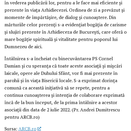
în vederea publicării lor, pentru a le face mai eficiente și
prezente în viața Arhidiecezei. Ordinea de zi a prevăzut și
momente de împărtășire, de dialog și cunoaștere. Din
mărturiile celor prezenți s-a evidențiat bogăția de carisme
și slujiri prezente în Arhidieceza de București, care oferă o
mare bogăție spirituală și vitalitate pentru poporul lui
Dumnezeu de aici.
Întâlnirea s-a încheiat cu binecuvântarea PS Cornel
Damian și cu speranța că toate aceste asociații și mișcări
laicale, opere ale Duhului Sfânt, vor fi mai prezente în
parohii și în viața Bisericii locale. S-a exprimat dorința
comună ca această inițiativă să se repete, pentru a
continua cunoașterea și intenția de colaborare exprimată
încă de la bun început, de la prima întâlnire a acestor
asociații din data de 2 iulie 2022. (Pr. Andrei Dumitrescu
pentru ARCB.ro)
Sursa:
ARCB.ro