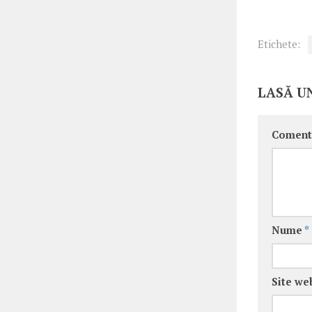
Etichete:
LASĂ U
Coment
Nume
*
Site we