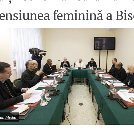
nsiunea feminină a Bise
can Media