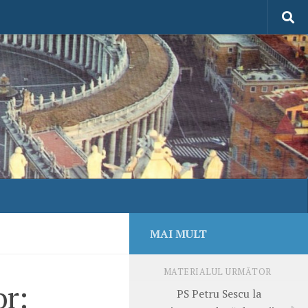
MAI MULT
MATERIALUL URMĂTOR
or:
PS Petru Sescu la