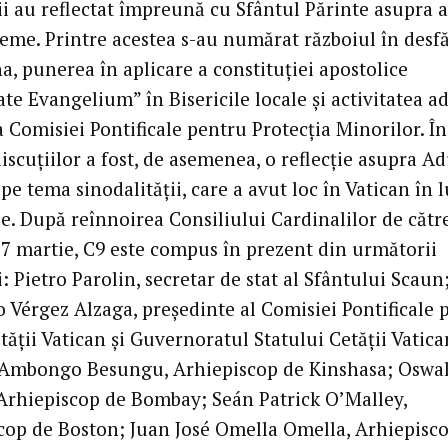
ii au reflectat împreună cu Sfântul Părinte asupra a
 teme. Printre acestea s-au numărat războiul în desf
a, punerea în aplicare a constituției apostolice
te Evangelium” în Bisericile locale și activitatea a
 Comisiei Pontificale pentru Protecția Minorilor. În
iscuțiilor a fost, de asemenea, o reflecție asupra A
pe tema sinodalității, care a avut loc în Vatican în 
e. După reînnoirea Consiliului Cardinalilor de cătr
a 7 martie, C9 este compus în prezent din următorii
: Pietro Parolin, secretar de stat al Sfântului Scaun
 Vérgez Alzaga, președinte al Comisiei Pontificale 
tății Vatican și Guvernoratul Statului Cetății Vatica
 Ambongo Besungu, Arhiepiscop de Kinshasa; Oswa
 Arhiepiscop de Bombay; Seán Patrick O’Malley,
cop de Boston; Juan José Omella Omella, Arhiepisc