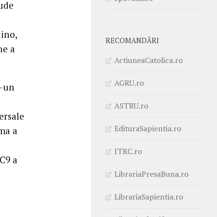
aude
ino,
RECOMANDĂRI
ne a
ActiuneaCatolica.ro
AGRU.ro
r-un
ASTRU.ro
ersale
EdituraSapientia.ro
rma a
ITRC.ro
 C9 a
LibrariaPresaBuna.ro
LibrariaSapientia.ro