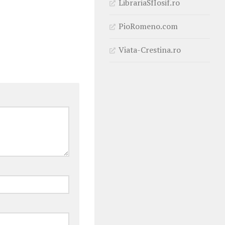
LibrariaSfIosif.ro
PioRomeno.com
Viata-Crestina.ro