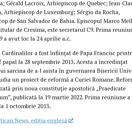
a; Gérald Lacroix, Arhiepiscop de Quebec; Jean-Cl
h, Arhiepiscop de Luxemburg; Sérgio da Rocha,
cop de San Salvador de Bahia. Episcopul Marco Mell
titular de Cresima, este secretarul C9. Prima reuniu
 a avut loc la 24 aprilie a.c.
 Cardinalilor a fost înființat de Papa Francisc print
 papal la 28 septembrie 2013. Acesta a încredințat
ui sarcina de a-l asista în guvernarea Bisericii Univ
studia un proiect de reformă a Curiei Romane. Refo
izată prin noua constituție apostolică „Praedicate
um”, publicată la 19 martie 2022. Prima reuniune a
la 1 octombrie 2013.
tican News, ediția engleză