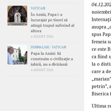
04.12.202
VATICAN
noiembri
În Assisi, Papa i-a
Internați
încurajat pe tineri să
atingă trupul suferind al
asupra „d
altora
spus Pap
6 AUGUST 2026
femeia s
SEMNALĂRI
/
VATICAN
ce este B
Papa la Assisi: Să
ca fiind 
construim o civilizație a
la o dist
iubirii, nu a diviziunii
6 AUGUST 2026
care a de
„marian”
petrin”, 
Biserica 
Ultima re