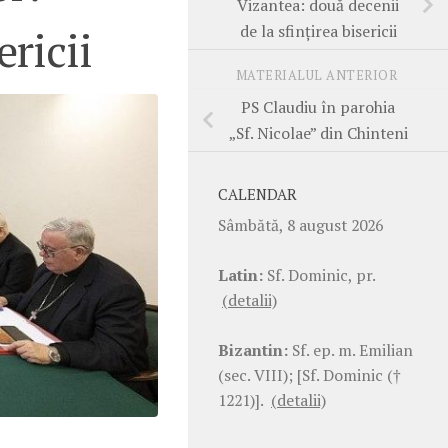
Vizantea: două decenii
de la sfințirea bisericii
ricii
MATERIALUL ANTERIOR
PS Claudiu în parohia
„Sf. Nicolae” din Chinteni
CALENDAR
Sâmbătă, 8 august 2026
Latin:
Sf. Dominic, pr.
(detalii)
Bizantin:
Sf. ep. m. Emilian
(sec. VIII); [Sf. Dominic (†
1221)].
(detalii)