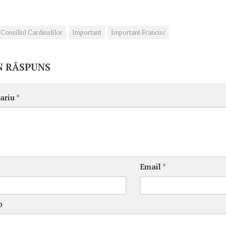
Consiliul Cardinalilor
Important
Important-Francisc
N RĂSPUNS
ariu
*
Email
*
b