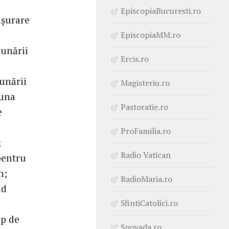
EpiscopiaBucuresti.ro
ășurare
EpiscopiaMM.ro
dunării
Ercis.ro
dunării
Magisteriu.ro
luna
Pastoratie.ro
e
ProFamilia.ro
;
Radio Vatican
pentru
n;
RadioMaria.ro
ld
SfintiCatolici.ro
op de
Spovada.ro