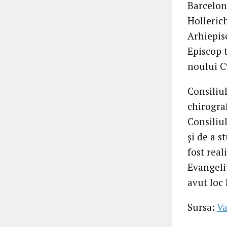
Barcelon
Holleric
Arhiepis
Episcop 
noului C9
Consiliul
chirograf
Consiliul
și de a 
fost real
Evangeli
avut loc 
Sursa:
Va