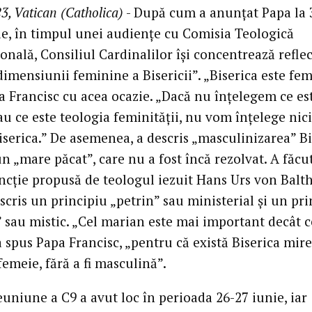
3, Vatican (Catholica)
- După cum a anunțat Papa la 
e, în timpul unei audiențe cu Comisia Teologică
onală, Consiliul Cardinalilor își concentrează reflec
imensiunii feminine a Bisericii”. „Biserica este fem
a Francisc cu acea ocazie. „Dacă nu înțelegem ce es
au ce este teologia feminității, nu vom înțelege nic
iserica.” De asemenea, a descris „masculinizarea” Bi
un „mare păcat”, care nu a fost încă rezolvat. A făcu
incție propusă de teologul iezuit Hans Urs von Balth
scris un principiu „petrin” sau ministerial și un pr
 sau mistic. „Cel marian este mai important decât c
a spus Papa Francisc, „pentru că există Biserica mire
femeie, fără a fi masculină”.
uniune a C9 a avut loc în perioada 26-27 iunie, iar