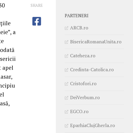
30
SHARE
PARTENERI
țiile
ARCB.ro
eie”, a
te
BisericaRomanaUnita.ro
iodată
Cateheza.ro
sericii
t apel
Credinta-Catolica.ro
asar,
Cristofori.ro
incipiu
el
DeiVerbum.ro
asă,
EGCO.ro
EparhiaClujGherla.ro