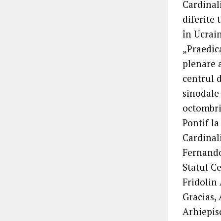
Cardinal
diferite
în Ucrain
„Praedica
plenare a
centrul d
sinodale 
octombri
Pontif l
Cardinali
Fernando
Statul Ce
Fridolin
Gracias,
Arhiepis