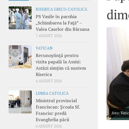
dime
BISERICA GRECO-CATOLICĂ
PS Vasile în parohia
„Schimbarea la Față” –
Valea Caselor din Bârsana
7 AUGUST 2026
VATICAN
Recunoștință pentru
vizita papală la Assisi:
Astăzi simțim că suntem
Biserica
6 AUGUST 2026
LUMEA CATOLICĂ
Ministrul provincial
franciscan: Școala Sf.
Francisc predă
foto: Vati
Evanghelia păcii
6 AUGUST 2026