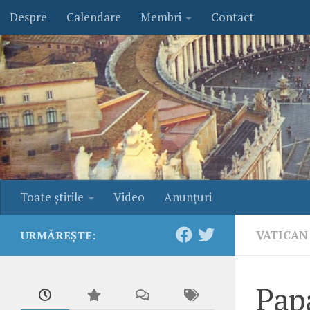
Despre
Calendare
Membri
Contact
Skip to content
Toate ştirile
Video
Anunţuri
VATICAN
URMĂREȘTE:
Papa