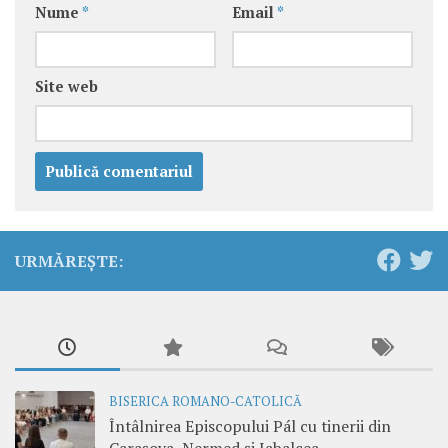
Nume
*
Email
*
Site web
URMĂREȘTE:
BISERICA ROMANO-CATOLICĂ
Întâlnirea Episcopului Pál cu tinerii din
Carașova, Nermed și Iabalcea