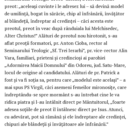
preot: „aceleași cuvinte i le adresez lui – să devină model
de umilință, bogat în sărăcie, chip al înfrânării, învățător
al blândeții, îndreptar al credinței – căci acesta este
preotul, preot în veac după rânduiala lui Melchisedec,
Alter Christus!” Alături de preotul nou hirotonit, s-au
aflat preoții formatori, pr. Anton Cioba, rector al
Seminarului Teologic „Sf. Trei Ierarhi”, pr. vice-rector Alin
Vara, familiari, prieteni și credincioși ai parohiei
„Adormirea Maicii Domnului” din Odoreu, jud. Satu-Mare,
locul de origine al candidatului. Alături de pr. Patrick a
fost și va fi soția sa, pentru care „modelul este același” – a
mai spus PS Virgil, căci asemeni femeilor mironosițe, care
îndreptându-se spre mormânt s-au întrebat cine le va
ridica piatra și l-au întâlnit direct pe Mântuitorul, „foarte
adesea soțiile de preot îl întâlnesc direct pe Isus. Atunci,
cu adevărat, pot să rămână și ele îndreptare ale credinței,
chipuri ale blândeții și învățătoare ale înfrânării.”