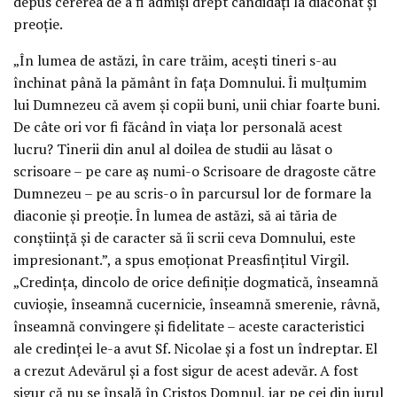
depus cererea de a fi admiși drept candidați la diaconat și
preoție.
„În lumea de astăzi, în care trăim, acești tineri s-au
închinat până la pământ în fața Domnului. Îi mulțumim
lui Dumnezeu că avem și copii buni, unii chiar foarte buni.
De câte ori vor fi făcând în viața lor personală acest
lucru? Tinerii din anul al doilea de studii au lăsat o
scrisoare – pe care aș numi-o Scrisoare de dragoste către
Dumnezeu – pe au scris-o în parcursul lor de formare la
diaconie și preoție. În lumea de astăzi, să ai tăria de
conștiință și de caracter să îi scrii ceva Domnului, este
impresionant.”, a spus emoționat Preasfințitul Virgil.
„Credința, dincolo de orice definiție dogmatică, înseamnă
cuvioșie, înseamnă cucernicie, înseamnă smerenie, râvnă,
înseamnă convingere și fidelitate – aceste caracteristici
ale credinței le-a avut Sf. Nicolae și a fost un îndreptar. El
a crezut Adevărul și a fost sigur de acest adevăr. A fost
sigur că nu se înșală în Cristos Domnul, iar pe cei din jurul