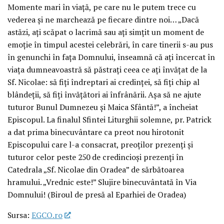
Momente mari în viață, pe care nu le putem trece cu
vederea și ne marchează pe fiecare dintre noi… „Dacă
astăzi, ați scăpat o lacrimă sau ați simțit un moment de
emoție în timpul acestei celebrări, în care tinerii s-au pus
în genunchi în fața Domnului, înseamnă că ați încercat în
viața dumneavoastră să păstrați ceea ce ați învățat de la
Sf. Nicolae: să fiți îndreptari ai credinței, să fiți chip al
blândeții, să fiți învățători ai înfrânării. Așa să ne ajute
tuturor Bunul Dumnezeu și Maica Sfântă!”, a încheiat
Episcopul. La finalul Sfintei Liturghii solemne, pr. Patrick
a dat prima binecuvântare ca preot nou hirotonit
Episcopului care l-a consacrat, preoților prezenți și
tuturor celor peste 250 de credincioși prezenți în
Catedrala „Sf. Nicolae din Oradea” de sărbătoarea
hramului. „Vrednic este!” Slujire binecuvântată în Via
Domnului! (Biroul de presă al Eparhiei de Oradea)
Sursa:
EGCO.ro