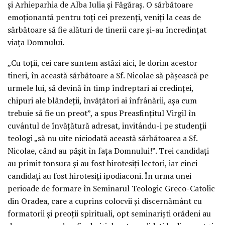
și Arhieparhia de Alba Iulia și Făgăraș. O sărbătoare
emoționantă pentru toți cei prezenți, veniți la ceas de
sărbătoare să fie alături de tinerii care și-au încredințat
viața Domnului.
„Cu toții, cei care suntem astăzi aici, le dorim acestor
tineri, în această sărbătoare a Sf. Nicolae să pășească pe
urmele lui, să devină în timp îndreptari ai credinței,
chipuri ale blândeții, învățători ai înfrânării, așa cum
trebuie să fie un preot”, a spus Preasfințitul Virgil în
cuvântul de învățătură adresat, invitându-i pe studenții
teologi „să nu uite niciodată această sărbătoarea a Sf.
Nicolae, când au pășit în fața Domnului!”. Trei candidați
au primit tonsura și au fost hirotesiți lectori, iar cinci
candidați au fost hirotesiți ipodiaconi. În urma unei
perioade de formare în Seminarul Teologic Greco-Catolic
din Oradea, care a cuprins colocvii și discernământ cu
formatorii și preoții spirituali, opt seminariști orădeni au