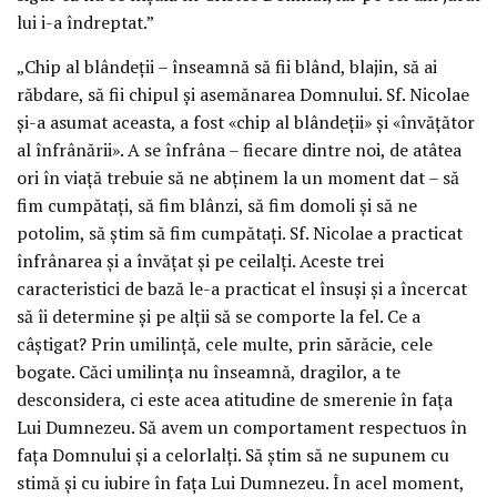
lui i-a îndreptat.”
„Chip al blândeții – înseamnă să fii blând, blajin, să ai
răbdare, să fii chipul și asemănarea Domnului. Sf. Nicolae
și-a asumat aceasta, a fost «chip al blândeții» și «învățător
al înfrânării». A se înfrâna – fiecare dintre noi, de atâtea
ori în viață trebuie să ne abținem la un moment dat – să
fim cumpătați, să fim blânzi, să fim domoli și să ne
potolim, să știm să fim cumpătați. Sf. Nicolae a practicat
înfrânarea și a învățat și pe ceilalți. Aceste trei
caracteristici de bază le-a practicat el însuși și a încercat
să îi determine și pe alții să se comporte la fel. Ce a
câștigat? Prin umilință, cele multe, prin sărăcie, cele
bogate. Căci umilința nu înseamnă, dragilor, a te
desconsidera, ci este acea atitudine de smerenie în fața
Lui Dumnezeu. Să avem un comportament respectuos în
fața Domnului și a celorlalți. Să știm să ne supunem cu
stimă și cu iubire în fața Lui Dumnezeu. În acel moment,