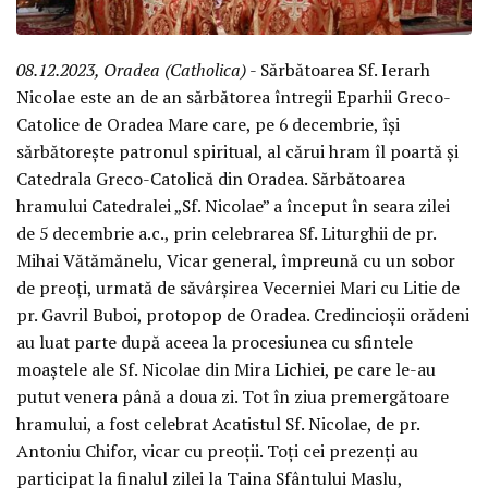
08.12.2023, Oradea (Catholica)
- Sărbătoarea Sf. Ierarh
Nicolae este an de an sărbătorea întregii Eparhii Greco-
Catolice de Oradea Mare care, pe 6 decembrie, își
sărbătorește patronul spiritual, al cărui hram îl poartă și
Catedrala Greco-Catolică din Oradea. Sărbătoarea
hramului Catedralei „Sf. Nicolae” a început în seara zilei
de 5 decembrie a.c., prin celebrarea Sf. Liturghii de pr.
Mihai Vătămănelu, Vicar general, împreună cu un sobor
de preoți, urmată de săvârșirea Vecerniei Mari cu Litie de
pr. Gavril Buboi, protopop de Oradea. Credincioșii orădeni
au luat parte după aceea la procesiunea cu sfintele
moaștele ale Sf. Nicolae din Mira Lichiei, pe care le-au
putut venera până a doua zi. Tot în ziua premergătoare
hramului, a fost celebrat Acatistul Sf. Nicolae, de pr.
Antoniu Chifor, vicar cu preoții. Toți cei prezenți au
participat la finalul zilei la Taina Sfântului Maslu,