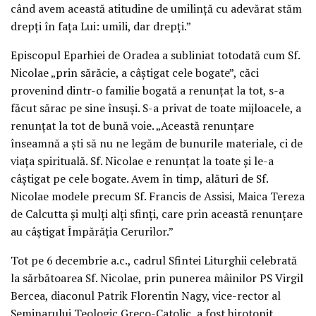
când avem această atitudine de umilință cu adevărat stăm
drepți în fața Lui: umili, dar drepți.”
Episcopul Eparhiei de Oradea a subliniat totodată cum Sf.
Nicolae „prin sărăcie, a câștigat cele bogate”, căci
provenind dintr-o familie bogată a renunțat la tot, s-a
făcut sărac pe sine însuși. S-a privat de toate mijloacele, a
renunțat la tot de bună voie. „Această renunțare
înseamnă a ști să nu ne legăm de bunurile materiale, ci de
viața spirituală. Sf. Nicolae e renunțat la toate și le-a
câștigat pe cele bogate. Avem în timp, alături de Sf.
Nicolae modele precum Sf. Francis de Assisi, Maica Tereza
de Calcutta și mulți alți sfinți, care prin această renunțare
au câștigat Împărăția Cerurilor.”
Tot pe 6 decembrie a.c., cadrul Sfintei Liturghii celebrată
la sărbătoarea Sf. Nicolae, prin punerea mâinilor PS Virgil
Bercea, diaconul Patrik Florentin Nagy, vice-rector al
Seminarului Teologic Greco-Catolic, a fost hirotonit