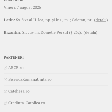
Vineri, 7 august 2026
Latin:
Ss. Sixt al II-lea, pp. şi îns., m. ; Caietan, pr.
(detalii)
Bizantin:
Sf. cuv. m. Dometie Persul († 262).
(detalii)
PARTENERI
ARCB.ro
BisericaRomanaUnita.ro
Cateheza.ro
Credinta-Catolica.ro