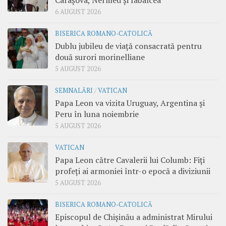
6 AUGUST 2026
BISERICA ROMANO-CATOLICĂ
Dublu jubileu de viață consacrată pentru
două surori morinelliane
5 AUGUST 2026
SEMNALĂRI
/
VATICAN
Papa Leon va vizita Uruguay, Argentina și
Peru în luna noiembrie
5 AUGUST 2026
VATICAN
Papa Leon către Cavalerii lui Columb: Fiți
profeți ai armoniei într-o epocă a diviziunii
5 AUGUST 2026
BISERICA ROMANO-CATOLICĂ
Episcopul de Chișinău a administrat Mirului