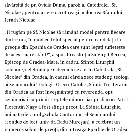
săvârșită de pr. Ovidiu Duma, paroh al Catedralei „Sf.
Nicolae”, pentru a cere ocrotirea și mijlocirea Sfântului
Ierarh Nicolae.
„Îl rugăm pe Sf. Nicolae să rămână model pentru fiecare
dintre noi, în mod cu totul special pentru candidații la
preoție din Eparhia de Oradea care sunt legați sufletește
de acest mare sfânt!”, a spus Preasfinția Sa Virgil Bercea,
Episcop de Oradea-Mare, în cadrul Sfintei Liturghii
solemne, celebrată pe 6 decembrie a.c. în Catedrala „Sf.
Nicolae” din Oradea, în cadrul căreia zece studenți teologi
ai Seminarului Teologic Greco-Catolic „Sfinții Trei Ierarhi”
din Oradea au fost înveșmântați cu reverenda, opt
seminariști au primit treptele minore, iar pr. diacon Patrik
Florentin Nagy a fost sfințit preot. La Sfânta Liturghie,
animată de Corul „Schola Cantorum” al Seminarului
(condus de lect. univ. dr. Radu Mureșan), a celebrat un
numeros sobor de preoți, din întreaga Eparhie de Oradea