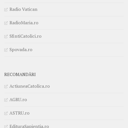
Radio Vatican
RadioMaria.ro
SfintiCatolici.ro
Spovada.ro
RECOMANDĂRI
ActiuneaCatolica.ro
AGRU.ro
ASTRU.ro
EdituraSapientia.ro