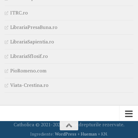
ITRC.ro
LibrariaPresaBuna.ro
LibrariaSapientia.ro
LibrariaSfIosif.ro
PioRomeno.com
Viata-Crestina.ro
Catholica © 2021-2026. Toate drepturile rezervate.
Ingrediente:
WordPress
+
Hueman
+ KN.