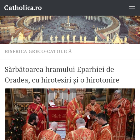
Catholica.ro
Skip to content
BISERICA GRECO-CATOLICĂ
Sărbătoarea hramului Eparhiei de
Oradea, cu hirotesiri și o hirotonire