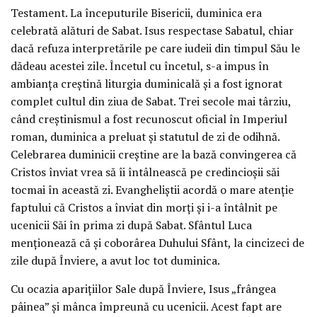
Testament. La începuturile Bisericii, duminica era
celebrată alături de Sabat. Isus respectase Sabatul, chiar
dacă refuza interpretările pe care iudeii din timpul Său le
dădeau acestei zile. Încetul cu încetul, s-a impus în
ambianța creștină liturgia duminicală și a fost ignorat
complet cultul din ziua de Sabat. Trei secole mai târziu,
când creștinismul a fost recunoscut oficial în Imperiul
roman, duminica a preluat și statutul de zi de odihnă.
Celebrarea duminicii creștine are la bază convingerea că
Cristos înviat vrea să îi întâlnească pe credincioșii săi
tocmai în această zi. Evangheliștii acordă o mare atenție
faptului că Cristos a înviat din morți și i-a întâlnit pe
ucenicii Săi în prima zi după Sabat. Sfântul Luca
menționează că și coborârea Duhului Sfânt, la cincizeci de
zile după Înviere, a avut loc tot duminica.
Cu ocazia aparițiilor Sale după Înviere, Isus „frângea
pâinea” și mânca împreună cu ucenicii. Acest fapt are