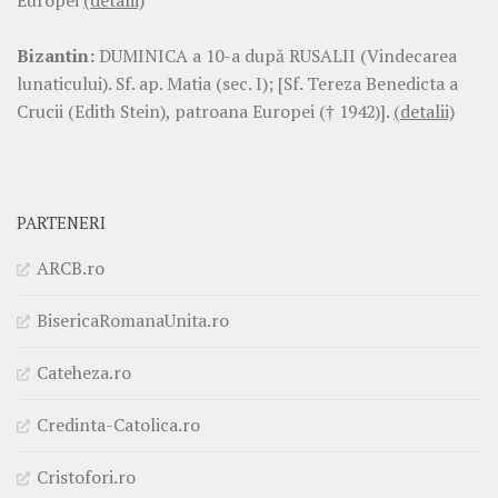
Europei
(detalii)
Bizantin:
DUMINICA a 10-a după RUSALII (Vindecarea
lunaticului). Sf. ap. Matia (sec. I); [Sf. Tereza Benedicta a
Crucii (Edith Stein), patroana Europei († 1942)].
(detalii)
PARTENERI
ARCB.ro
BisericaRomanaUnita.ro
Cateheza.ro
Credinta-Catolica.ro
Cristofori.ro