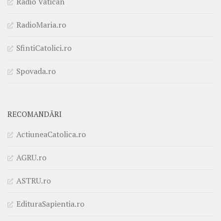
Radio Vatican
RadioMaria.ro
SfintiCatolici.ro
Spovada.ro
RECOMANDĂRI
ActiuneaCatolica.ro
AGRU.ro
ASTRU.ro
EdituraSapientia.ro