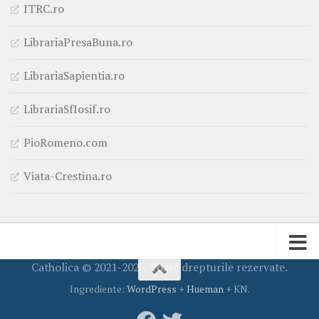
ITRC.ro
LibrariaPresaBuna.ro
LibrariaSapientia.ro
LibrariaSfIosif.ro
PioRomeno.com
Viata-Crestina.ro
Catholica © 2021-2026. Toate drepturile rezervate.
Ingrediente:
WordPress
+
Hueman
+ KN.