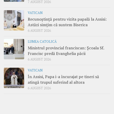
7 AUGUST 2026
VATICAN
Recunoștință pentru vizita papală la Assisi:
Astăzi simțim că suntem Biserica
6 AUGUST 2026
LUMEA CATOLICĂ
Ministrul provincial franciscan: Școala Sf.
Francisc predă Evanghelia păcii
6 AUGUST 2026
VATICAN
În Assisi, Papa i-a încurajat pe tineri să
atingă trupul suferind al altora
6 AUGUST 2026