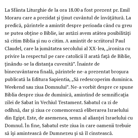
La Sfânta Liturghie de la ora 18.00 a fost prezent pr. Emil
Moraru care a prezidat și ținut cuvântul de învățătură. La
predică, părintele a amintit despre perioada când cu greu
se putea obține o Biblie, iar astăzi avem atâtea posibilități
să citim Biblia și nu o citim. A amintit de scriitorul Paul
Claudel, care la jumătatea secolului al XX-lea, „ironiza cu
privire la respectul pe care catolicii îl arată față de Biblie,
ținându-se la distanța cuvenită”. Înainte de
binecuvântarea finală, părintele ne-a prezentat broșura
publicată la Editura Sapientia, „Să redescoperim duminica.
Weekend sau ziua Domnului”. Ne-a vorbit despre ce spune
Biblia despre ziua de duminică, amintind de semnificația
zilei de Sabat în Vechiul Testament. Sabatul ca zi de
odihnă, dar și ziua ce comemorează eliberarea Israelului
din Egipt. Este, de asemenea, semn al alianței Israelului cu
Domnul. În fine, Sabatul este ziua în care oamenii trebuie
să își amintească de Dumnezeu și să îl cinstească.