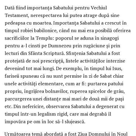
Dată fiind importanța Sabatului pentru Vechiul
Testament, nerespectarea lui putea atrage după sine
pedeapsa cu moartea. Importanța Sabatului a crescut în
timpul robiei babilonice, când nu mai era posibilă oferirea
sacrificiilor la Templu: poporul se aduna în sinagogi
pentru a-l cinsti pe Dumnezeu prin rugăciune și prin
lecturi din Sfânta Scriptură. Sfințenia Sabatului a fost
protejată de noi prescripții, listele activităților interzise
devenind tot mai lungi. De exemplu, în timpul lui Isus,
fariseii spuneau că nu sunt permise în zi de Sabat chiar
unele activități elementare, cum ar fi: purtarea patului
propriu, îngrijirea bolnavilor, ruperea spicelor de grâu,
parcurgerea unei distanțe mai mari de două mii de pași
etc. Din nefericire, observarea Sabatului a degenerat cu
timpul într-un legalism rigid, care mai degrabă îl
împovăra pe om în loc să-l slujească.
Următoarea temă abordată a fost Ziua Domnului în Noul