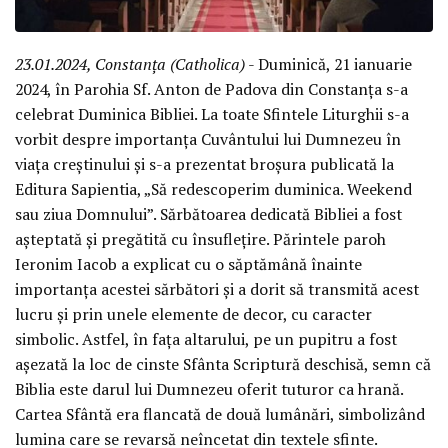
23.01.2024, Constanța (Catholica)
- Duminică, 21 ianuarie
2024, în Parohia Sf. Anton de Padova din Constanța s-a
celebrat Duminica Bibliei. La toate Sfintele Liturghii s-a
vorbit despre importanța Cuvântului lui Dumnezeu în
viața creștinului și s-a prezentat broșura publicată la
Editura Sapientia, „Să redescoperim duminica. Weekend
sau ziua Domnului”. Sărbătoarea dedicată Bibliei a fost
așteptată și pregătită cu însuflețire. Părintele paroh
Ieronim Iacob a explicat cu o săptămână înainte
importanța acestei sărbători și a dorit să transmită acest
lucru și prin unele elemente de decor, cu caracter
simbolic. Astfel, în fața altarului, pe un pupitru a fost
așezată la loc de cinste Sfânta Scriptură deschisă, semn că
Biblia este darul lui Dumnezeu oferit tuturor ca hrană.
Cartea Sfântă era flancată de două lumânări, simbolizând
lumina care se revarsă neîncetat din textele sfinte.