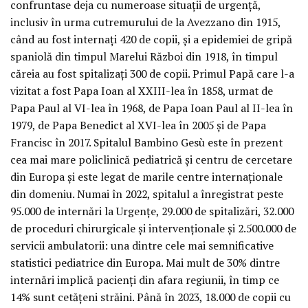
confruntase deja cu numeroase situații de urgență,
inclusiv în urma cutremurului de la Avezzano din 1915,
când au fost internați 420 de copii, și a epidemiei de gripă
spaniolă din timpul Marelui Război din 1918, în timpul
căreia au fost spitalizați 300 de copii. Primul Papă care l-a
vizitat a fost Papa Ioan al XXIII-lea în 1858, urmat de
Papa Paul al VI-lea în 1968, de Papa Ioan Paul al II-lea în
1979, de Papa Benedict al XVI-lea în 2005 și de Papa
Francisc în 2017. Spitalul Bambino Gesù este în prezent
cea mai mare policlinică pediatrică și centru de cercetare
din Europa și este legat de marile centre internaționale
din domeniu. Numai în 2022, spitalul a înregistrat peste
95.000 de internări la Urgențe, 29.000 de spitalizări, 32.000
de proceduri chirurgicale și intervenționale și 2.500.000 de
servicii ambulatorii: una dintre cele mai semnificative
statistici pediatrice din Europa. Mai mult de 30% dintre
internări implică pacienți din afara regiunii, în timp ce
14% sunt cetățeni străini. Până în 2023, 18.000 de copii cu