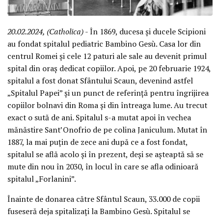
20.02.2024, (Catholica)
- În 1869, ducesa și ducele Scipioni
au fondat spitalul pediatric Bambino Gesù. Casa lor din
centrul Romei și cele 12 paturi ale sale au devenit primul
spital din oraș dedicat copiilor. Apoi, pe 20 februarie 1924,
spitalul a fost donat Sfântului Scaun, devenind astfel
„Spitalul Papei” și un punct de referință pentru îngrijirea
copiilor bolnavi din Roma și din întreaga lume. Au trecut
exact o sută de ani. Spitalul s-a mutat apoi în vechea
mănăstire Sant’Onofrio de pe colina Janiculum. Mutat în
1887, la mai puțin de zece ani după ce a fost fondat,
spitalul se află acolo și în prezent, deși se așteaptă să se
mute din nou în 2030, în locul în care se afla odinioară
spitalul „Forlanini”.
Înainte de donarea către Sfântul Scaun, 33.000 de copii
fuseseră deja spitalizați la Bambino Gesù. Spitalul se