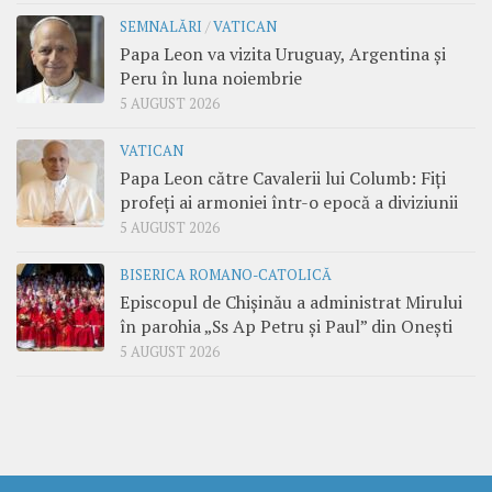
SEMNALĂRI
/
VATICAN
Papa Leon va vizita Uruguay, Argentina și
Peru în luna noiembrie
5 AUGUST 2026
VATICAN
Papa Leon către Cavalerii lui Columb: Fiți
profeți ai armoniei într-o epocă a diviziunii
5 AUGUST 2026
BISERICA ROMANO-CATOLICĂ
Episcopul de Chișinău a administrat Mirului
în parohia „Ss Ap Petru și Paul” din Onești
5 AUGUST 2026