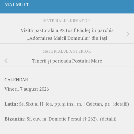
MAI MULT
MATERIALUL URMĂTOR
Vizită pastorală a PS Iosif Păuleț în parohia
„Adormirea Maicii Domnului” din Iași
MATERIALUL ANTERIOR
Tinerii și perioada Postului Mare
CALENDAR
Vineri, 7 august 2026
Latin:
Ss. Sixt al II-lea, pp. şi îns., m. ; Caietan, pr.
(detalii)
Bizantin:
Sf. cuv. m. Dometie Persul († 262).
(detalii)