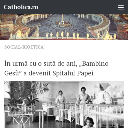
Catholica.ro
Skip to content
SOCIAL/BIOETICĂ
În urmă cu o sută de ani, „Bambino
Gesù” a devenit Spitalul Papei