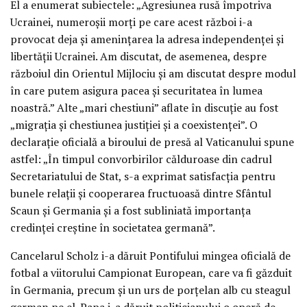
El a enumerat subiectele: „Agresiunea rusă împotriva
Ucrainei, numeroșii morți pe care acest război i-a
provocat deja și amenințarea la adresa independenței și
libertății Ucrainei. Am discutat, de asemenea, despre
războiul din Orientul Mijlociu și am discutat despre modul
în care putem asigura pacea și securitatea în lumea
noastră.” Alte „mari chestiuni” aflate în discuție au fost
„migrația și chestiunea justiției și a coexistenței”. O
declarație oficială a biroului de presă al Vaticanului spune
astfel: „În timpul convorbirilor călduroase din cadrul
Secretariatului de Stat, s-a exprimat satisfacția pentru
bunele relații și cooperarea fructuoasă dintre Sfântul
Scaun și Germania și a fost subliniată importanța
credinței creștine în societatea germană”.
Cancelarul Scholz i-a dăruit Pontifului mingea oficială de
fotbal a viitorului Campionat European, care va fi găzduit
în Germania, precum și un urs de porțelan alb cu steagul
german pe el. Papa i-a dăruit politicianului o operă de