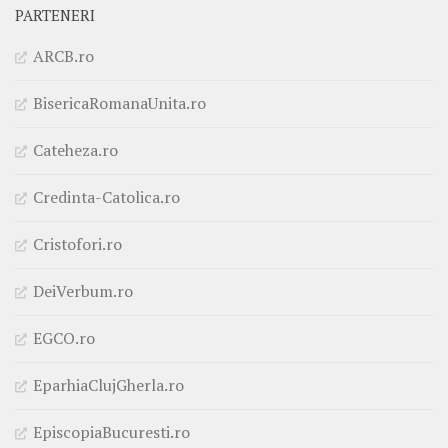
PARTENERI
ARCB.ro
BisericaRomanaUnita.ro
Cateheza.ro
Credinta-Catolica.ro
Cristofori.ro
DeiVerbum.ro
EGCO.ro
EparhiaClujGherla.ro
EpiscopiaBucuresti.ro