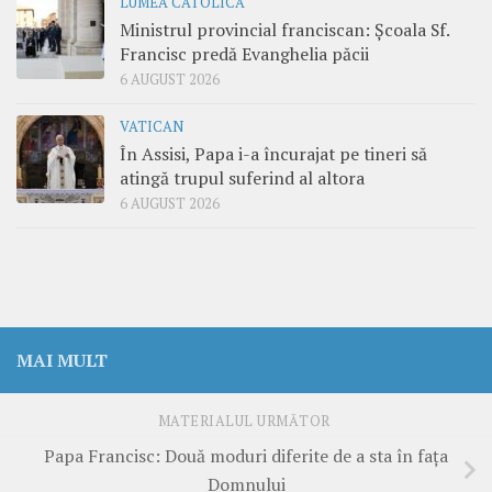
LUMEA CATOLICĂ
Ministrul provincial franciscan: Școala Sf.
Francisc predă Evanghelia păcii
6 AUGUST 2026
VATICAN
În Assisi, Papa i-a încurajat pe tineri să
atingă trupul suferind al altora
6 AUGUST 2026
MAI MULT
MATERIALUL URMĂTOR
Papa Francisc: Două moduri diferite de a sta în fața
Domnului