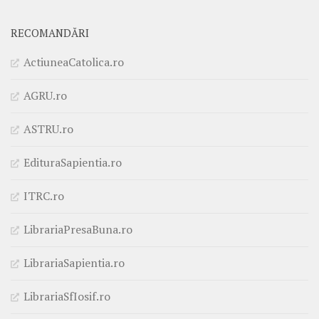
RECOMANDĂRI
ActiuneaCatolica.ro
AGRU.ro
ASTRU.ro
EdituraSapientia.ro
ITRC.ro
LibrariaPresaBuna.ro
LibrariaSapientia.ro
LibrariaSfIosif.ro