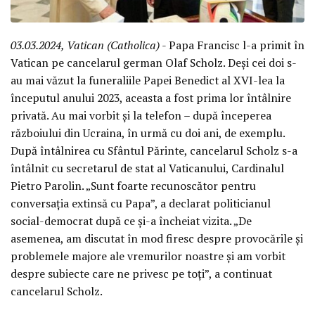
03.03.2024, Vatican (Catholica)
- Papa Francisc l-a primit în
Vatican pe cancelarul german Olaf Scholz. Deși cei doi s-
au mai văzut la funeraliile Papei Benedict al XVI-lea la
începutul anului 2023, aceasta a fost prima lor întâlnire
privată. Au mai vorbit și la telefon – după începerea
războiului din Ucraina, în urmă cu doi ani, de exemplu.
După întâlnirea cu Sfântul Părinte, cancelarul Scholz s-a
întâlnit cu secretarul de stat al Vaticanului, Cardinalul
Pietro Parolin. „Sunt foarte recunoscător pentru
conversația extinsă cu Papa”, a declarat politicianul
social-democrat după ce și-a încheiat vizita. „De
asemenea, am discutat în mod firesc despre provocările și
problemele majore ale vremurilor noastre și am vorbit
despre subiecte care ne privesc pe toți”, a continuat
cancelarul Scholz.