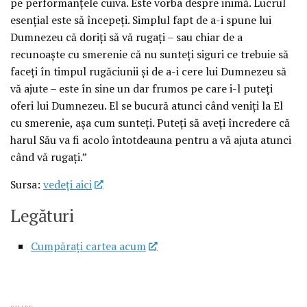
pe performanțele cuiva. Este vorba despre inimă. Lucrul
esențial este să începeți. Simplul fapt de a-i spune lui
Dumnezeu că doriți să vă rugați – sau chiar de a
recunoaște cu smerenie că nu sunteți siguri ce trebuie să
faceți în timpul rugăciunii și de a-i cere lui Dumnezeu să
vă ajute – este în sine un dar frumos pe care i-l puteți
oferi lui Dumnezeu. El se bucură atunci când veniți la El
cu smerenie, așa cum sunteți. Puteți să aveți încredere că
harul Său va fi acolo întotdeauna pentru a vă ajuta atunci
când vă rugați.”
Sursa:
vedeţi aici
Legături
Cumpărați cartea acum