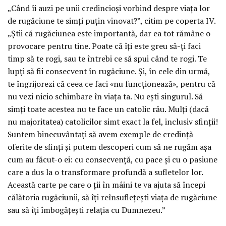
„Când îi auzi pe unii credincioși vorbind despre viața lor
de rugăciune te simți puțin vinovat?”, citim pe coperta IV.
„Știi că rugăciunea este importantă, dar ea tot rămâne o
provocare pentru tine. Poate că îți este greu să-ți faci
timp să te rogi, sau te întrebi ce să spui când te rogi. Te
lupți să fii consecvent în rugăciune. Și, în cele din urmă,
te îngrijorezi că ceea ce faci «nu funcționează», pentru că
nu vezi nicio schimbare în viața ta. Nu ești singurul. Să
simți toate acestea nu te face un catolic rău. Mulți (dacă
nu majoritatea) catolicilor simt exact la fel, inclusiv sfinții!
Suntem binecuvântați să avem exemple de credință
oferite de sfinți și putem descoperi cum să ne rugăm așa
cum au făcut-o ei: cu consecvență, cu pace și cu o pasiune
care a dus la o transformare profundă a sufletelor lor.
Această carte pe care o ții în mâini te va ajuta să începi
călătoria rugăciunii, să îți reînsuflețești viața de rugăciune
sau să îți îmbogățești relația cu Dumnezeu.”