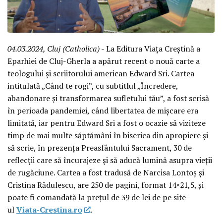
04.03.2024, Cluj (Catholica)
- La Editura Viața Creștină a
Eparhiei de Cluj-Gherla a apărut recent o nouă carte a
teologului și scriitorului american Edward Sri. Cartea
intitulată „Când te rogi”, cu subtitlul „Încredere,
abandonare și transformarea sufletului tău”, a fost scrisă
în perioada pandemiei, când libertatea de mișcare era
limitată, iar pentru Edward Sri a fost o ocazie să viziteze
timp de mai multe săptămâni în biserica din apropiere și
să scrie, în prezența Preasfântului Sacrament, 30 de
reflecții care să încurajeze și să aducă lumină asupra vieții
de rugăciune. Cartea a fost tradusă de Narcisa Lontoș și
Cristina Rădulescu, are 250 de pagini, format 14×21,5, și
poate fi comandată la prețul de 39 de lei de pe site-
ul
Viata-Crestina.ro
.