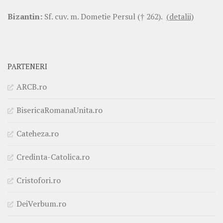
Bizantin:
Sf. cuv. m. Dometie Persul († 262).
(detalii)
PARTENERI
ARCB.ro
BisericaRomanaUnita.ro
Cateheza.ro
Credinta-Catolica.ro
Cristofori.ro
DeiVerbum.ro