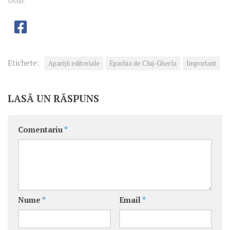
SHARE
Etichete:
Apariţii editoriale
Eparhia de Cluj-Gherla
Important
LASĂ UN RĂSPUNS
Comentariu
*
Nume
*
Email
*