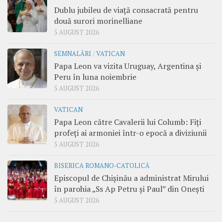
Dublu jubileu de viață consacrată pentru
două surori morinelliane
5 AUGUST 2026
SEMNALĂRI
/
VATICAN
Papa Leon va vizita Uruguay, Argentina și
Peru în luna noiembrie
5 AUGUST 2026
VATICAN
Papa Leon către Cavalerii lui Columb: Fiți
profeți ai armoniei într-o epocă a diviziunii
5 AUGUST 2026
BISERICA ROMANO-CATOLICĂ
Episcopul de Chișinău a administrat Mirului
în parohia „Ss Ap Petru și Paul” din Onești
5 AUGUST 2026