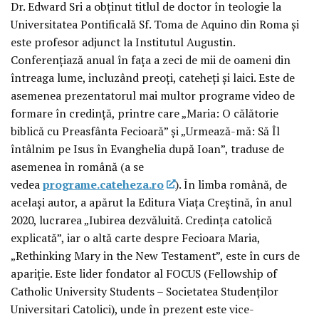
Dr. Edward Sri a obținut titlul de doctor în teologie la
Universitatea Pontificală Sf. Toma de Aquino din Roma și
este profesor adjunct la Institutul Augustin.
Conferențiază anual în fața a zeci de mii de oameni din
întreaga lume, incluzând preoți, cateheți și laici. Este de
asemenea prezentatorul mai multor programe video de
formare în credință, printre care „Maria: O călătorie
biblică cu Preasfânta Fecioară” și „Urmează-mă: Să Îl
întâlnim pe Isus în Evanghelia după Ioan”, traduse de
asemenea în română (a se
vedea
programe.cateheza.ro
). În limba română, de
același autor, a apărut la Editura Viața Creștină, în anul
2020, lucrarea „Iubirea dezvăluită. Credința catolică
explicată”, iar o altă carte despre Fecioara Maria,
„Rethinking Mary in the New Testament”, este în curs de
apariție. Este lider fondator al FOCUS (Fellowship of
Catholic University Students – Societatea Studenților
Universitari Catolici), unde în prezent este vice-