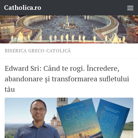
Catholica.ro
Skip to content
BISERICA GRECO-CATOLICĂ
Edward Sri: Când te rogi. Încredere,
abandonare și transformarea sufletului
tău