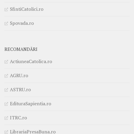
SfintiCatolici.ro
Spovada.ro
RECOMANDĂRI
ActiuneaCatolica.ro
AGRU.ro
ASTRU.ro
EdituraSapientia.ro
ITRC.ro
LibrariaPresaBuna.ro