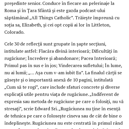
președinte senior. Conduce în fiecare an pelerinaje la
Roma și în Țara Sfântă și este gazda podcast-ului
săptămânal „All Things Catholic”. Trăiește împreună cu
soția sa, Elizabeth, și cei opt copii ai lor în Littleton,
Colorado.
Cele 30 de reflecții sunt grupate în șapte secțiuni,
intitulate astfel: Flacăra divină interioară; Dificultăți în
rugăciune; Încredere și abandonare; Pacea Interioară;
Primul pas în sus e în jos; Vindecarea sufletului; În lume,
nu ai lumii; „… Așa cum v-am iubit Eu”. La finalul cărții se
găsește și o importantă anexă de 10 pagini, intitulată
„Cum să te rogi”, care include sfaturi concrete și diverse
explicații utile pentru viața de rugăciune. „Indiferent de
expresia sau metoda de rugăciune pe care o folosiți, nu vă
stresați”, scrie Edward Sri. „Rugăciunea nu ține în esență
de tehnica pe care o folosește cineva sau de cât de bine o
îndeplinește. Rugăciunea nu este centrată în primul rând