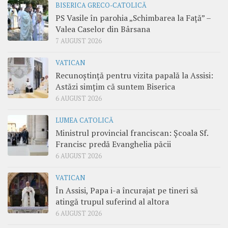
BISERICA GRECO-CATOLICĂ
PS Vasile în parohia „Schimbarea la Față” –
Valea Caselor din Bârsana
7 AUGUST 2026
VATICAN
Recunoștință pentru vizita papală la Assisi:
Astăzi simțim că suntem Biserica
6 AUGUST 2026
LUMEA CATOLICĂ
Ministrul provincial franciscan: Școala Sf.
Francisc predă Evanghelia păcii
6 AUGUST 2026
VATICAN
În Assisi, Papa i-a încurajat pe tineri să
atingă trupul suferind al altora
6 AUGUST 2026