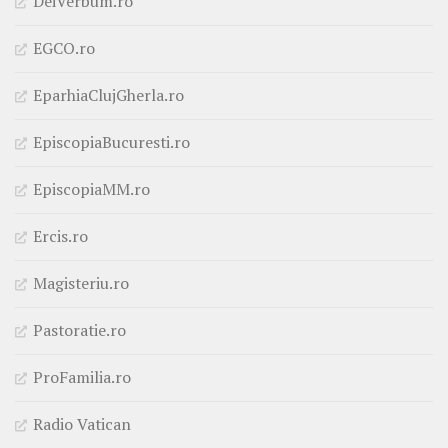
DeiVerbum.ro
EGCO.ro
EparhiaClujGherla.ro
EpiscopiaBucuresti.ro
EpiscopiaMM.ro
Ercis.ro
Magisteriu.ro
Pastoratie.ro
ProFamilia.ro
Radio Vatican