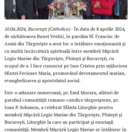
10.04.2024, București (Catholica)
- În data de 8 aprilie 2024,
de sărbătoarea Bunei Vestiri, în parohia Sf. Francisc de
Assisi din Târgoviște a avut loc o întâlnire emoționantă și
cu multă încărcătură spirituală între membrii Mișcării
Legio Mariae din Târgoviște, Ploiești și București, cu
scopul de a-l face cunoscut pe Isus Cristos prin mijlocirea
Sfintei Fecioare Maria, promovând devotamentul marian,
evanghelizarea și apostolatul social.
Într-o adunare numeroasă, pr. Emil Moraru, alături de
parohul comunității romano-catolice târgoviștene, pr.
Ioan P. Solomon, a celebrat Sfânta Liturghie pentru
membrii Mișcării Legio Mariae din Târgoviște, Ploiești și
București, Liturghie la care au participat și enoriașii
comunității. Membrii Mișcării Legio Mariae se întâlnesc în