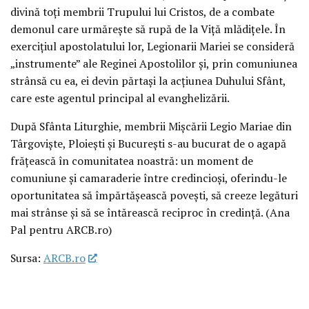
divină toți membrii Trupului lui Cristos, de a combate
demonul care urmărește să rupă de la Viță mlădițele. În
exercițiul apostolatului lor, Legionarii Mariei se consideră
„instrumente” ale Reginei Apostolilor și, prin comuniunea
strânsă cu ea, ei devin părtași la acțiunea Duhului Sfânt,
care este agentul principal al evanghelizării.
După Sfânta Liturghie, membrii Mișcării Legio Mariae din
Târgoviște, Ploiești și București s-au bucurat de o agapă
frățească în comunitatea noastră: un moment de
comuniune și camaraderie între credincioși, oferindu-le
oportunitatea să împărtășească povești, să creeze legături
mai strânse și să se întărească reciproc în credință. (Ana
Pal pentru ARCB.ro)
Sursa:
ARCB.ro