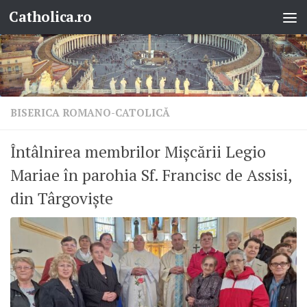
Catholica.ro
Skip to content
BISERICA ROMANO-CATOLICĂ
Întâlnirea membrilor Mișcării Legio
Mariae în parohia Sf. Francisc de Assisi,
din Târgoviște