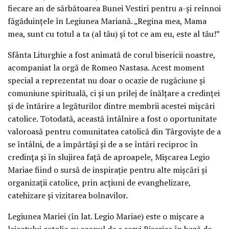
fiecare an de sărbătoarea Bunei Vestiri pentru a-și reînnoi
făgăduințele în Legiunea Mariană. „Regina mea, Mama
mea, sunt cu totul a ta (al tău) și tot ce am eu, este al tău!”
Sfânta Liturghie a fost animată de corul bisericii noastre,
acompaniat la orgă de Romeo Nastasa. Acest moment
special a reprezentat nu doar o ocazie de rugăciune și
comuniune spirituală, ci și un prilej de înălțare a credinței
și de întărire a legăturilor dintre membrii acestei mișcări
catolice. Totodată, această întâlnire a fost o oportunitate
valoroasă pentru comunitatea catolică din Târgoviște de a
se întâlni, de a împărtăși și de a se întări reciproc în
credința și în slujirea față de aproapele, Mișcarea Legio
Mariae fiind o sursă de inspirație pentru alte mișcări și
organizații catolice, prin acțiuni de evanghelizare,
catehizare și vizitarea bolnavilor.
Legiunea Mariei (în lat. Legio Mariae) este o mișcare a
laicatului catolic cu scopul de a servi Biserica în bază de