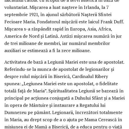
voluntariat. Mișcarea a luat naștere în Irlanda, la 7
septembrie 1921, în ajunul sărbătorii Nașterii Sfintei
Fecioare Maria. Fondatorul mișcării este laicul Frank Duff.
Mișcarea s-a răspândit rapid în Europa, Asia, Africa,
America de Nord și Latină. Astăzi mișcarea numără în jur
de trei milioane de membri, iar numărul membrilor
auxiliari se estimează a fi la zece milioane.
Activitatea de bază a Legiunii Mariei este una de apostolat.
Referindu-se la munca de apostolat de legionarilor și
despre rolul mișcării în Biserică, Cardinalul Ribery
spunea: „Legiunea Mariei este un apostolat, o fidelitate
totală față de Maria”. Spiritualitatea Legiunii se bazează în
principal pe acțiunea conjugată a Duhului Sfânt și a Mariei
în opera de Mântuire și instaurare a Regatului lui
Dumnezeu pe pământ. Legionarii, încrezători totalmente
în Maria, au drept scop de a o ajuta pe Mama Cerească în
misiunea ei de Mamă a Bisericii, de a educa pentru o viață