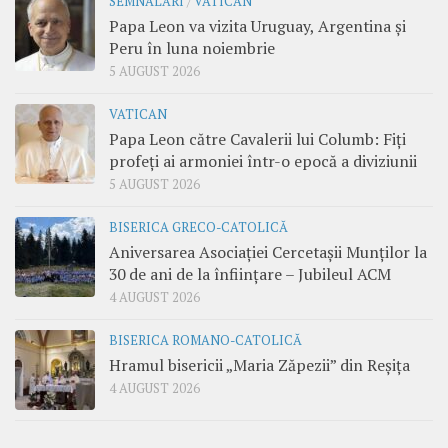
SEMNALĂRI
/
VATICAN
Papa Leon va vizita Uruguay, Argentina și
Peru în luna noiembrie
5 AUGUST 2026
VATICAN
Papa Leon către Cavalerii lui Columb: Fiți
profeți ai armoniei într-o epocă a diviziunii
5 AUGUST 2026
BISERICA GRECO-CATOLICĂ
Aniversarea Asociației Cercetașii Munților la
30 de ani de la înființare – Jubileul ACM
4 AUGUST 2026
BISERICA ROMANO-CATOLICĂ
Hramul bisericii „Maria Zăpezii” din Reșița
4 AUGUST 2026