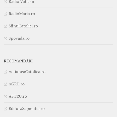
Radio Vatican
RadioMaria.ro
SfintiCatolici.ro
Spovada.ro
RECOMANDĂRI
ActiuneaCatolica.ro
AGRU.ro
ASTRU.ro
EdituraSapientia.ro