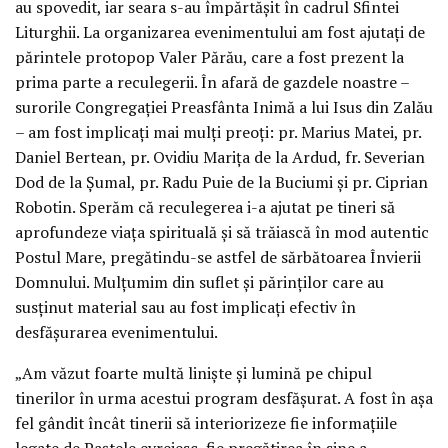
au spovedit, iar seara s-au împărtășit în cadrul Sfintei
Liturghii. La organizarea evenimentului am fost ajutați de
părintele protopop Valer Părău, care a fost prezent la
prima parte a reculegerii. În afară de gazdele noastre –
surorile Congregației Preasfânta Inimă a lui Isus din Zalău
– am fost implicați mai mulți preoți: pr. Marius Matei, pr.
Daniel Bertean, pr. Ovidiu Marița de la Ardud, fr. Severian
Dod de la Șumal, pr. Radu Puie de la Buciumi și pr. Ciprian
Robotin. Sperăm că reculegerea i-a ajutat pe tineri să
aprofundeze viața spirituală și să trăiască în mod autentic
Postul Mare, pregătindu-se astfel de sărbătoarea Învierii
Domnului. Mulțumim din suflet și părinților care au
susținut material sau au fost implicați efectiv în
desfășurarea evenimentului.
„Am văzut foarte multă liniște și lumină pe chipul
tinerilor în urma acestui program desfășurat. A fost în așa
fel gândit încât tinerii să interiorizeze fie informațiile
legate de Paștele evreiesc, fie pregătirea în sine a