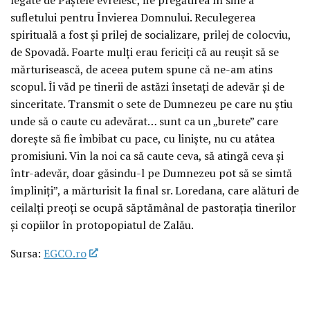
sufletului pentru Învierea Domnului. Reculegerea
spirituală a fost și prilej de socializare, prilej de colocviu,
de Spovadă. Foarte mulți erau fericiți că au reușit să se
mărturisească, de aceea putem spune că ne-am atins
scopul. Îi văd pe tinerii de astăzi însetați de adevăr și de
sinceritate. Transmit o sete de Dumnezeu pe care nu știu
unde să o caute cu adevărat… sunt ca un „burete” care
dorește să fie îmbibat cu pace, cu liniște, nu cu atâtea
promisiuni. Vin la noi ca să caute ceva, să atingă ceva și
într-adevăr, doar găsindu-l pe Dumnezeu pot să se simtă
împliniți”, a mărturisit la final sr. Loredana, care alături de
ceilalți preoți se ocupă săptămânal de pastorația tinerilor
și copiilor în protopopiatul de Zalău.
Sursa:
EGCO.ro