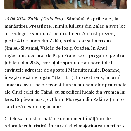
10.04.2024, Zalău (Catholica)
- Sâmbătă, 6 aprilie a.c., la
mănăstirea Preasfintei Inimi a lui Isus din Zalău a avut loc
o reculegere spirituală pentru tineri. Au fost prezenți
peste 40 de tineri din Zalău, Ardud, dar și tineri din
Șimleu-Silvaniei, Valcău de Jos și Oradea. În Anul
rugăciunii, declarat de Papa Francisc ca pregătire pentru
Jubileul din 2025, exercițiile spirituale au pornit de la
cuvintele adresate de apostoli Mântuitorului: „Doamne,
învață-ne să ne rugăm” (Lc 11, 1). În acest sens, în jurul
amiezii a avut loc o reconstituire a momentelor principale
ale Cinei celei de Taină, cu specificul iudaic din vremea lui
Isus. După-amiaza, pr. Florin Mureșan din Zalău a ținut o
cateheză despre rugăciune.
Cateheza a fost urmată de un moment înălțător de
Adorație euharistică. În cursul zilei majoritatea tinerilor s-