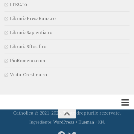
ITRC.ro
LibrariaPresaBuna.ro
LibrariaSapientia.ro
LibrariaSfIosif.ro
PioRomeno.com
Viata-Crestina.ro
Catholica © 2021-2026. Toate drepturile rezervate.
Ingrediente:
WordPress
+
Hueman
+ KN.