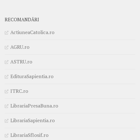
RECOMANDĂRI
ActiuneaCatolica.ro
AGRU.ro
ASTRU.ro
EdituraSapientia.ro
ITRC.ro
LibrariaPresaBuna.ro
LibrariaSapientia.ro
LibrariaSfIosif.ro