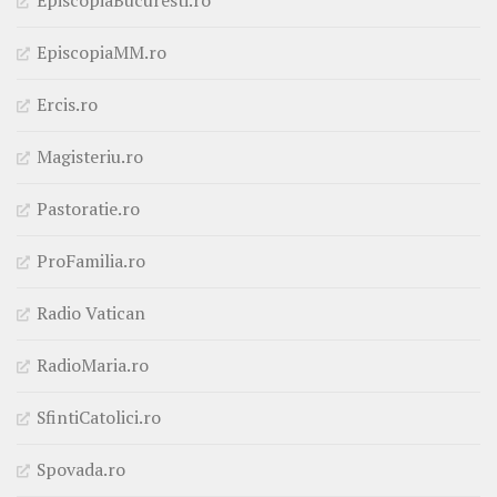
EpiscopiaBucuresti.ro
EpiscopiaMM.ro
Ercis.ro
Magisteriu.ro
Pastoratie.ro
ProFamilia.ro
Radio Vatican
RadioMaria.ro
SfintiCatolici.ro
Spovada.ro