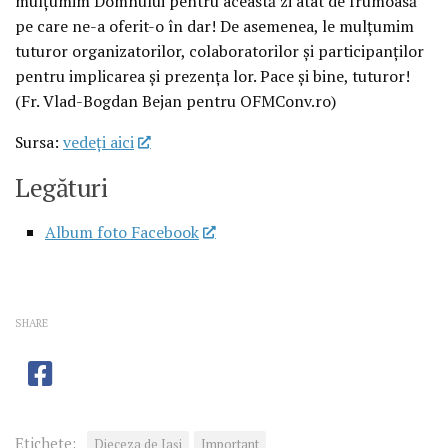
mulțumim Domnului pentru această zi atât de frumoasă
pe care ne-a oferit-o în dar! De asemenea, le mulțumim
tuturor organizatorilor, colaboratorilor și participanților
pentru implicarea și prezența lor. Pace și bine, tuturor!
(Fr. Vlad-Bogdan Bejan pentru OFMConv.ro)
Sursa:
vedeţi aici
Legături
Album foto Facebook
SHARE
Etichete:
Dieceza de Iași
Important