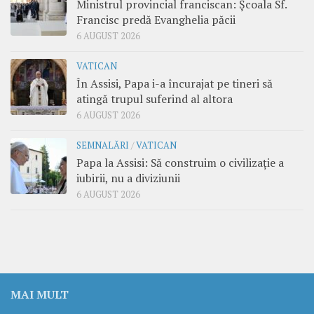
Ministrul provincial franciscan: Școala Sf.
Francisc predă Evanghelia păcii
6 AUGUST 2026
VATICAN
În Assisi, Papa i-a încurajat pe tineri să
atingă trupul suferind al altora
6 AUGUST 2026
SEMNALĂRI
/
VATICAN
Papa la Assisi: Să construim o civilizație a
iubirii, nu a diviziunii
6 AUGUST 2026
MAI MULT