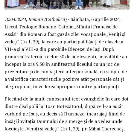
10.04.2024, Roman (Catholica)
- Sâmbătă, 6 aprilie 2024,
Liceul Teologic Romano-Catolic „Sfântul Francisc de
Assisi” din Roman a fost gazda zilei vocaționale „Veniți și
vedeți” (In 1, 39), la care au participat băieți de clasele a
VII-a și a VIII-a din parohiile Diecezei de Iași. După
primirea fraternă a celor 50 de adolescenți, activitățile au
început la ora 9.30 în amfiteatrul liceului cu un joc de
prezentare și de cunoaștere interpersonală, cu scopul de
a valorifica caracteristicile pozitive atât personale cât și
ale grupului, în vederea apropierii dintre participanți.
Plecând de la mult-cunoscutul text evanghelic în care doi
dintre discipolii lui Ioan Botezătorul, după ce l-au auzit
vorbind pe Isus, au decis să îl urmeze, încurajați fiind de
însăși invitația Domnului de a merge și de a vedea unde
locuiește „Veniți și vedeți” (In 1, 39), pr. Mihai Cherecheș,