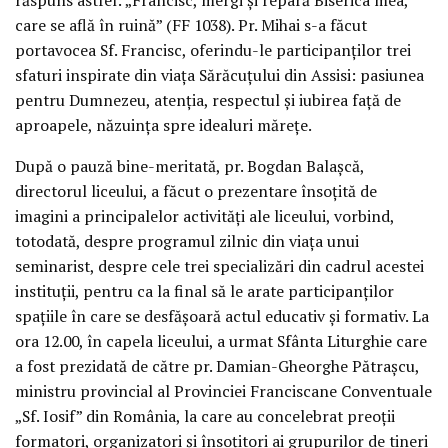
care se află în ruină” (FF 1038). Pr. Mihai s-a făcut
portavocea Sf. Francisc, oferindu-le participanților trei
sfaturi inspirate din viața Sărăcuțului din Assisi: pasiunea
pentru Dumnezeu, atenția, respectul și iubirea față de
aproapele, năzuința spre idealuri mărețe.
După o pauză bine-meritată, pr. Bogdan Balașcă,
directorul liceului, a făcut o prezentare însoțită de
imagini a principalelor activități ale liceului, vorbind,
totodată, despre programul zilnic din viața unui
seminarist, despre cele trei specializări din cadrul acestei
instituții, pentru ca la final să le arate participanților
spațiile în care se desfășoară actul educativ și formativ. La
ora 12.00, în capela liceului, a urmat Sfânta Liturghie care
a fost prezidată de către pr. Damian-Gheorghe Pătrașcu,
ministru provincial al Provinciei Franciscane Conventuale
„Sf. Iosif” din România, la care au concelebrat preoții
formatori, organizatori și însoțitori ai grupurilor de tineri