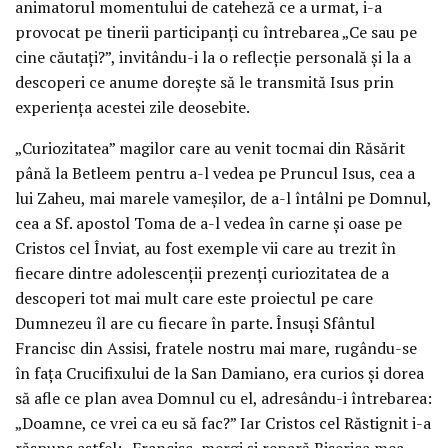
animatorul momentului de cateheză ce a urmat, i-a
provocat pe tinerii participanți cu întrebarea „Ce sau pe
cine căutați?”, invitându-i la o reflecție personală și la a
descoperi ce anume dorește să le transmită Isus prin
experiența acestei zile deosebite.
„Curiozitatea” magilor care au venit tocmai din Răsărit
până la Betleem pentru a-l vedea pe Pruncul Isus, cea a
lui Zaheu, mai marele vameșilor, de a-l întâlni pe Domnul,
cea a Sf. apostol Toma de a-l vedea în carne și oase pe
Cristos cel Înviat, au fost exemple vii care au trezit în
fiecare dintre adolescenții prezenți curiozitatea de a
descoperi tot mai mult care este proiectul pe care
Dumnezeu îl are cu fiecare în parte. Însuși Sfântul
Francisc din Assisi, fratele nostru mai mare, rugându-se
în fața Crucifixului de la San Damiano, era curios și dorea
să afle ce plan avea Domnul cu el, adresându-i întrebarea:
„Doamne, ce vrei ca eu să fac?” Iar Cristos cel Răstignit i-a
răspuns astfel: „Francisc, mergi și repară Biserica mea,