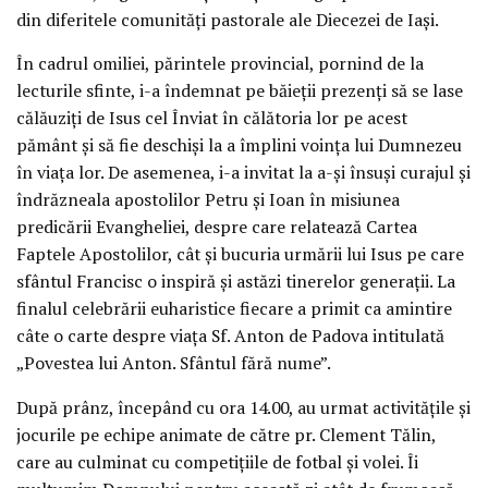
din diferitele comunități pastorale ale Diecezei de Iași.
În cadrul omiliei, părintele provincial, pornind de la
lecturile sfinte, i-a îndemnat pe băieții prezenți să se lase
călăuziți de Isus cel Înviat în călătoria lor pe acest
pământ și să fie deschiși la a împlini voința lui Dumnezeu
în viața lor. De asemenea, i-a invitat la a-și însuși curajul și
îndrăzneala apostolilor Petru și Ioan în misiunea
predicării Evangheliei, despre care relatează Cartea
Faptele Apostolilor, cât și bucuria urmării lui Isus pe care
sfântul Francisc o inspiră și astăzi tinerelor generații. La
finalul celebrării euharistice fiecare a primit ca amintire
câte o carte despre viața Sf. Anton de Padova intitulată
„Povestea lui Anton. Sfântul fără nume”.
După prânz, începând cu ora 14.00, au urmat activitățile și
jocurile pe echipe animate de către pr. Clement Tălin,
care au culminat cu competițiile de fotbal și volei. Îi