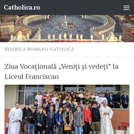
Catholica.ro
Skip to content
BISERICA ROMANO-CATOLICĂ
Ziua Vocațională „Veniți și vedeți” la
Liceul Franciscan