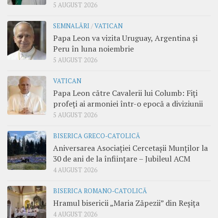
5 AUGUST 2026
SEMNALĂRI
/
VATICAN
Papa Leon va vizita Uruguay, Argentina și
Peru în luna noiembrie
5 AUGUST 2026
VATICAN
Papa Leon către Cavalerii lui Columb: Fiți
profeți ai armoniei într-o epocă a diviziunii
5 AUGUST 2026
BISERICA GRECO-CATOLICĂ
Aniversarea Asociației Cercetașii Munților la
30 de ani de la înființare – Jubileul ACM
4 AUGUST 2026
BISERICA ROMANO-CATOLICĂ
Hramul bisericii „Maria Zăpezii” din Reșița
4 AUGUST 2026