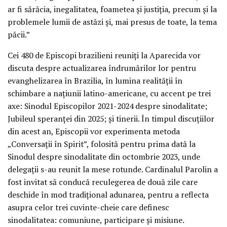
ar fi sărăcia, inegalitatea, foametea și justiția, precum și la
problemele lumii de astăzi și, mai presus de toate, la tema
păcii.”
Cei 480 de Episcopi brazilieni reuniți la Aparecida vor
discuta despre actualizarea îndrumărilor lor pentru
evanghelizarea în Brazilia, în lumina realității în
schimbare a națiunii latino-americane, cu accent pe trei
axe: Sinodul Episcopilor 2021-2024 despre sinodalitate;
Jubileul speranței din 2025; și tinerii. În timpul discuțiilor
din acest an, Episcopii vor experimenta metoda
„Conversații în Spirit”, folosită pentru prima dată la
Sinodul despre sinodalitate din octombrie 2023, unde
delegații s-au reunit la mese rotunde. Cardinalul Parolin a
fost invitat să conducă reculegerea de două zile care
deschide în mod tradițional adunarea, pentru a reflecta
asupra celor trei cuvinte-cheie care definesc
sinodalitatea: comuniune, participare și misiune.