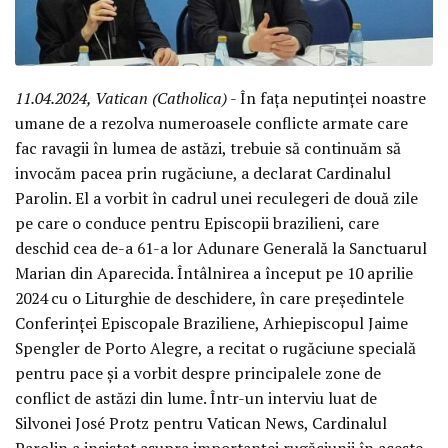
11.04.2024, Vatican (Catholica)
- În fața neputinței noastre
umane de a rezolva numeroasele conflicte armate care
fac ravagii în lumea de astăzi, trebuie să continuăm să
invocăm pacea prin rugăciune, a declarat Cardinalul
Parolin. El a vorbit în cadrul unei reculegeri de două zile
pe care o conduce pentru Episcopii brazilieni, care
deschid cea de-a 61-a lor Adunare Generală la Sanctuarul
Marian din Aparecida. Întâlnirea a început pe 10 aprilie
2024 cu o Liturghie de deschidere, în care președintele
Conferinței Episcopale Braziliene, Arhiepiscopul Jaime
Spengler de Porto Alegre, a recitat o rugăciune specială
pentru pace și a vorbit despre principalele zone de
conflict de astăzi din lume. Într-un interviu luat de
Silvonei José Protz pentru Vatican News, Cardinalul
Parolin a insistat asupra importanței rugăciunii în aceste