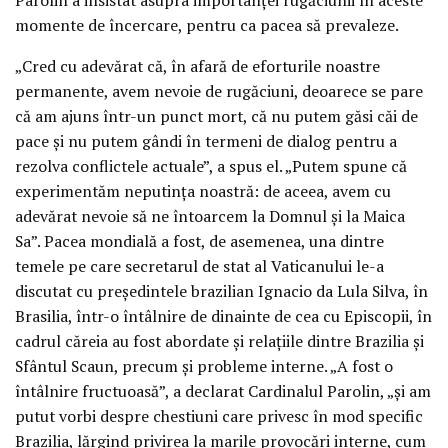
momente de încercare, pentru ca pacea să prevaleze.
„Cred cu adevărat că, în afară de eforturile noastre
permanente, avem nevoie de rugăciuni, deoarece se pare
că am ajuns într-un punct mort, că nu putem găsi căi de
pace și nu putem gândi în termeni de dialog pentru a
rezolva conflictele actuale”, a spus el. „Putem spune că
experimentăm neputința noastră: de aceea, avem cu
adevărat nevoie să ne întoarcem la Domnul și la Maica
Sa”. Pacea mondială a fost, de asemenea, una dintre
temele pe care secretarul de stat al Vaticanului le-a
discutat cu președintele brazilian Ignacio da Lula Silva, în
Brasilia, într-o întâlnire de dinainte de cea cu Episcopii, în
cadrul căreia au fost abordate și relațiile dintre Brazilia și
Sfântul Scaun, precum și probleme interne. „A fost o
întâlnire fructuoasă”, a declarat Cardinalul Parolin, „și am
putut vorbi despre chestiuni care privesc în mod specific
Brazilia, lărgind privirea la marile provocări interne, cum