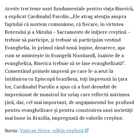
Aceste trei teme sunt fundamentale pentru viața Bisericii,
a explicat Cardinalul Parolin. „Ele atrag atenția asupra
faptului că suntem comuniune, că fiecare, în virtutea
Botezului și a Mirului – Sacramente de inițiere creștină –
trebuie să participe, și trebuie să participăm vestind
Evanghelia, în primul rând nouă înșine, deoarece, așa
cum se amintește în Evangelii Nuntiandi, înainte de a
evangheliza, Biserica trebuie să se lase evanghelizată”.
Comentând primele impresii pe care le-a avut la
întâlnirea cu Episcopii brazilieni, toți împreună în țara
lor, Cardinalul Parolin a spus că a fost deosebit de
impresionat de numărul lor uriaș care reflectă mărimea
țării, dar, cel mai important, de angajamentul lor profund
pentru evanghelizare și pentru construirea unei societăți
mai bune în Brazilia, impregnată de valorile creștine.
Sursa:
Vatican News, ediția engleză