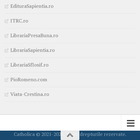
EdituraSapientia.ro
ITRC.ro
LibrariaPresaBuna.ro
LibrariaSapientia.ro
LibrariaSfIosif.ro
PioRomeno.com
Viata-Crestina.ro
Catholica © 2021-2026. Toate drepturile rezervate.