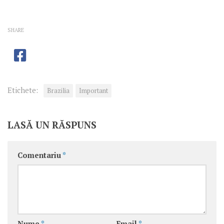
SHARE
Etichete:
Brazilia
Important
LASĂ UN RĂSPUNS
Comentariu
*
Nume
*
Email
*