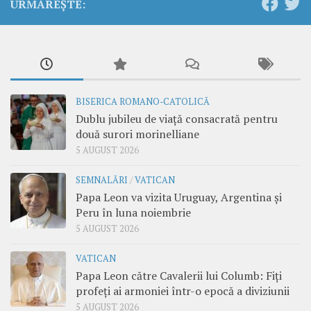
URMĂREȘTE:
BISERICA ROMANO-CATOLICĂ
Dublu jubileu de viață consacrată pentru
două surori morinelliane
5 AUGUST 2026
SEMNALĂRI
/
VATICAN
Papa Leon va vizita Uruguay, Argentina și
Peru în luna noiembrie
5 AUGUST 2026
VATICAN
Papa Leon către Cavalerii lui Columb: Fiți
profeți ai armoniei într-o epocă a diviziunii
5 AUGUST 2026