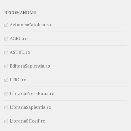
RECOMANDĂRI
ActiuneaCatolica.ro
AGRU.ro
ASTRU.ro
EdituraSapientia.ro
ITRC.ro
LibrariaPresaBuna.ro
LibrariaSapientia.ro
LibrariaSfIosif.ro