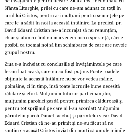
de învățăminte pentru fiecare. Ziua a fost încununată cu
Sfânta Liturghie, prilej cu care ne-am adunat cu toții în
jurul lui Cristos, pentru a-i mulțumi pentru semințele pe
care le-a sădit în noi la această întâlnire. La predică, pr.
David Eduard Cristian ne-a încurajat să nu renunțăm,
chiar și atunci când nu mai vedem nici o speranță, căci e
posibil ca tocmai noi să fim schimbarea de care are nevoie
grupul nostru.
Ziua s-a încheiat cu concluziile și învățămintele pe care
le-am luat acasă, care nu au fost puține. Poate roadele
obținute la această întâlnire nu se vor vedea mâine,
poimâine, ci în timp, însă toate lucrurile bune necesită
răbdare și efort. Mulțumim tuturor participanților,
mulțumim parohiei gazdă pentru primirea călduroasă și
pentru tot sprijinul pe care ni l-au acordat! Mulțumim
părintelui paroh Daniel Iacobuț și părintelui vicar David
Eduard Cristian că ne-au primit și ne-au făcut să ne
simțim ca acasă! Cristos înviat din morți să umple inimile