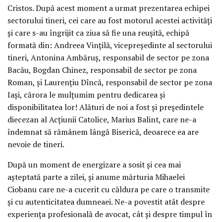
Cristos. După acest moment a urmat prezentarea echipei
sectorului tineri, cei care au fost motorul acestei activități
și care s-au îngrijit ca ziua să fie una reușită, echipă
formată din: Andreea Vințilă, vicepreședinte al sectorului
tineri, Antonina Ambăruș, responsabil de sector pe zona
Bacău, Bogdan Chinez, responsabil de sector pe zona
Roman, și Laurențiu Dîncă, responsabil de sector pe zona
Iași, cărora le mulțumim pentru dedicarea și
disponibilitatea lor! Alături de noi a fost și președintele
diecezan al Acțiunii Catolice, Marius Balint, care ne-a
îndemnat să rămânem lângă Biserică, deoarece ea are
nevoie de tineri.
După un moment de energizare a sosit și cea mai
așteptată parte a zilei, și anume mărturia Mihaelei
Ciobanu care ne-a cucerit cu căldura pe care o transmite
și cu autenticitatea dumneaei. Ne-a povestit atât despre
experiența profesională de avocat, cât și despre timpul în