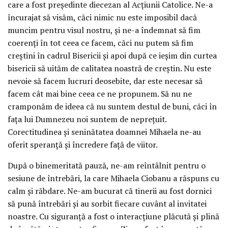
care a fost președinte diecezan al Acțiunii Catolice. Ne-a
încurajat să visăm, căci nimic nu este imposibil dacă
muncim pentru visul nostru, și ne-a îndemnat să fim
coerenți în tot ceea ce facem, căci nu putem să fim
creștini în cadrul Bisericii și apoi după ce ieșim din curtea
bisericii să uităm de calitatea noastră de creștin. Nu este
nevoie să facem lucruri deosebite, dar este necesar să
facem cât mai bine ceea ce ne propunem. Să nu ne
cramponăm de ideea că nu suntem destul de buni, căci în
fața lui Dumnezeu noi suntem de neprețuit.
Corectitudinea și seninătatea doamnei Mihaela ne-au
oferit speranță și încredere față de viitor.
După o binemeritată pauză, ne-am reîntâlnit pentru o
sesiune de întrebări, la care Mihaela Ciobanu a răspuns cu
calm și răbdare. Ne-am bucurat că tinerii au fost dornici
să pună întrebări și au sorbit fiecare cuvânt al invitatei
noastre. Cu siguranță a fost o interacțiune plăcută și plină