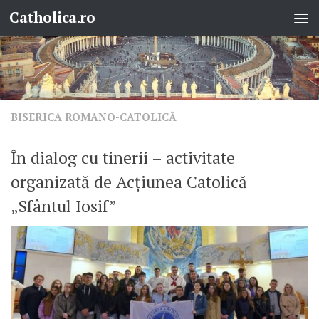
Catholica.ro
Skip to content
BISERICA ROMANO-CATOLICĂ
În dialog cu tinerii – activitate
organizată de Acțiunea Catolică
„Sfântul Iosif”