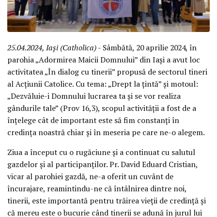
25.04.2024, Iași (Catholica)
- Sâmbătă, 20 aprilie 2024, în
parohia „Adormirea Maicii Domnului” din Iași a avut loc
activitatea „În dialog cu tinerii” propusă de sectorul tineri
al Acțiunii Catolice. Cu tema: „Drept la țintă” și motoul:
„Dezvăluie-i Domnului lucrarea ta și se vor realiza
gândurile tale” (Prov 16,3), scopul activității a fost de a
înțelege cât de important este să fim constanți în
credința noastră chiar și în meseria pe care ne-o alegem.
Ziua a început cu o rugăciune și a continuat cu salutul
gazdelor și al participanților. Pr. David Eduard Cristian,
vicar al parohiei gazdă, ne-a oferit un cuvânt de
încurajare, reamintindu-ne că întâlnirea dintre noi,
tinerii, este importantă pentru trăirea vieții de credință și
că mereu este o bucurie când tinerii se adună în jurul lui