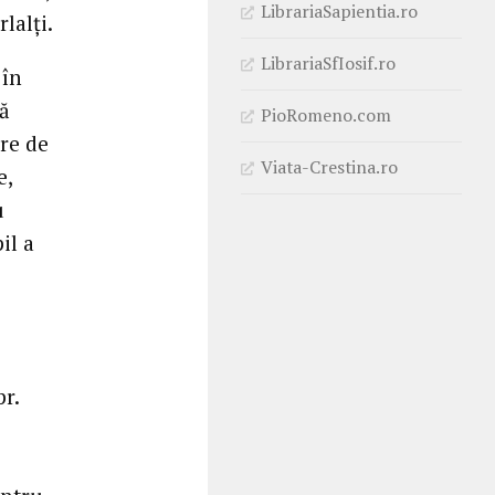
LibrariaSapientia.ro
lalți.
LibrariaSfIosif.ro
 în
ră
PioRomeno.com
are de
Viata-Crestina.ro
e,
u
il a
pr.