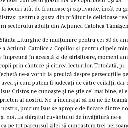
 la jocuri atât de frumoase și captivante, încât cu g
distrași pentru a gusta din prăjiturile delicioase rea
ii sectorului adulți din Acțiunea Catolică Tămășen
Sfânta Liturghie de mulțumire pentru cei 30 de ani
e a Acțiunii Catolice a Copiilor și pentru clipele m
e împreună în această zi de sărbătoare, moment an
copii prin cântece și citirea lecturilor. Totodată, pr.
echetă ne-a vorbit la predică despre persecuțiile pe
avea și cum putem fi judecați de către ceilalți, dar 
Isus Cristos ne cunoaște și ne știe cel mai bine, el e
rieten al nostru. Ne-a încurajat să nu ne fie teamă
 nostru, precum Isus se apropie de fiecare dintre no
și noi. La sfârșitul cuvântului de învățătură ne-a
ca pe tot parcursul zilei să cunoaștem trei persoan