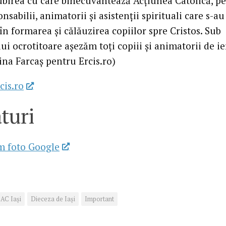
ubirea cu care binecuvântează Acțiunea Catolică, p
onsabilii, animatorii și asistenții spirituali care s-au
în formarea și călăuzirea copiilor spre Cristos. Sub
lui ocrotitoare așezăm toți copiii și animatorii de ier
tina Farcaș pentru Ercis.ro)
cis.ro
turi
m foto Google
AC Iași
Dieceza de Iași
Important