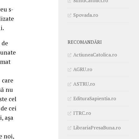
SfintiCatolici.ro
reu s-
Spovada.ro
lizate
i.
RECOMANDĂRI
 de
inunate
ActiuneaCatolica.ro
imat
AGRU.ro
 care
ASTRU.ro
să nu
EdituraSapientia.ro
ste cel
 de cei
ITRC.ro
i, așa
LibrariaPresaBuna.ro
e noi,