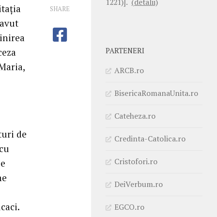
1221)].
(detalii)
itația
SHARE
 avut
inirea
PARTENERI
ceza
Maria,
ARCB.ro
BisericaRomanaUnita.ro
Cateheza.ro
turi de
Credinta-Catolica.ro
 cu
Cristofori.ro
le
ne
DeiVerbum.ro
caci.
EGCO.ro