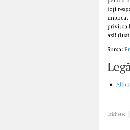
pentru i
toți resp
implicat 
privirea 
azi! (Ius
Sursa:
Er
Legă
Albu
Etichete: