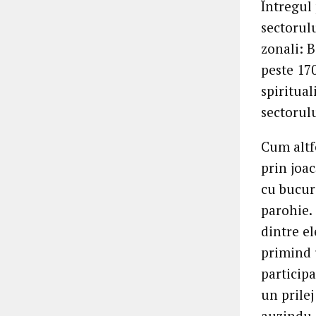
Întregul
sectorul
zonali: 
peste 170
spiritual
sectorulu
Cum altf
prin joa
cu bucuri
parohie. 
dintre el
primind 
participa
un prile
auzindu-