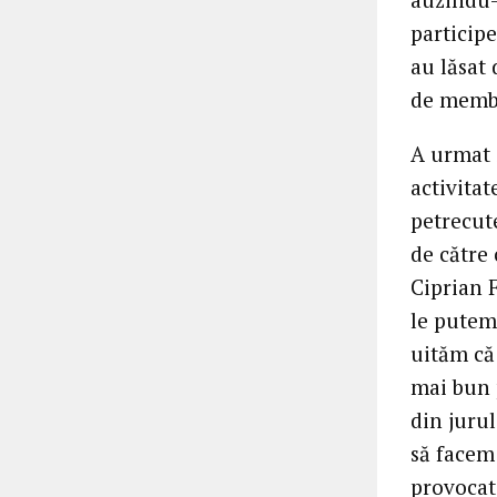
participe
au lăsat 
de membr
A urmat 
activitat
petrecut
de către 
Ciprian F
le putem 
uităm că 
mai bun p
din jurul
să facem 
provocat 