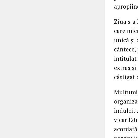
apropiin
Ziua s-a
care mici
unică și
cântece, 
intitulat
extras și
câștigat 
Mulțumir
organiza
îndulcit 
vicar Ed
acordată