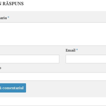
N RĂSPUNS
ariu
*
Email
*
b