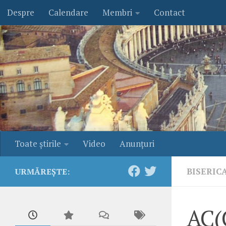
Despre
Calendare
Membri
Contact
Skip to content
Toate ştirile
Video
Anunţuri
BISERIC
URMĂREȘTE:
AC(C