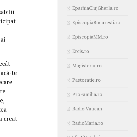
EparhiaClujGherla.ro
abilii
icipat
EpiscopiaBucuresti.ro
EpiscopiaMM.ro
 ai
Ercis.ro
ecât
Magisteriu.ro
oacă-te
Pastoratie.ro
ecare
are
ProFamilia.ro
e,
Radio Vatican
tea
a creat
RadioMaria.ro