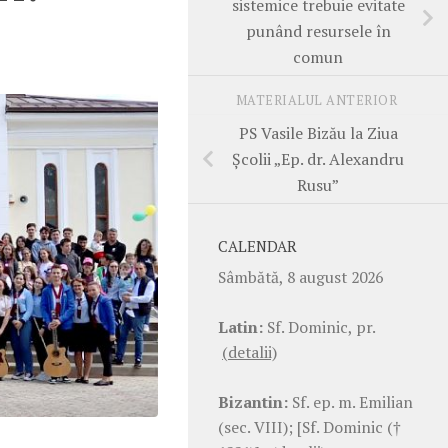
sistemice trebuie evitate
punând resursele în
comun
MATERIALUL ANTERIOR
PS Vasile Bizău la Ziua
Școlii „Ep. dr. Alexandru
Rusu”
CALENDAR
Sâmbătă, 8 august 2026
Latin:
Sf. Dominic, pr.
(detalii)
Bizantin:
Sf. ep. m. Emilian
(sec. VIII); [Sf. Dominic (†