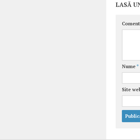
LASĂ U
Coment
Nume
*
Site we