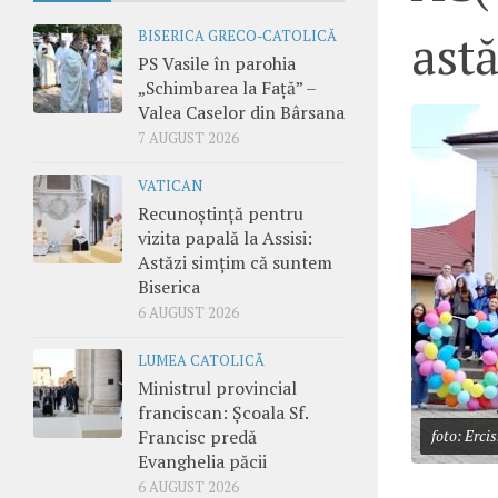
astă
BISERICA GRECO-CATOLICĂ
PS Vasile în parohia
„Schimbarea la Față” –
Valea Caselor din Bârsana
7 AUGUST 2026
VATICAN
Recunoștință pentru
vizita papală la Assisi:
Astăzi simțim că suntem
Biserica
6 AUGUST 2026
LUMEA CATOLICĂ
Ministrul provincial
franciscan: Școala Sf.
Francisc predă
foto: Ercis
Evanghelia păcii
6 AUGUST 2026