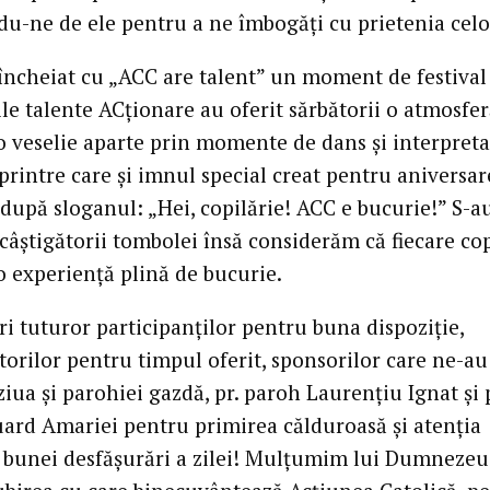
du-ne de ele pentru a ne îmbogăți cu prietenia celor
 încheiat cu „ACC are talent” un moment de festival
le talente ACționare au oferit sărbătorii o atmosfe
 o veselie aparte prin momente de dans și interpret
printre care și imnul special creat pentru aniversar
 după sloganul: „Hei, copilărie! ACC e bucurie!” S-a
 câștigătorii tombolei însă considerăm că fiecare cop
o experiență plină de bucurie.
i tuturor participanților pentru buna dispoziție,
torilor pentru timpul oferit, sponsorilor care ne-au
ziua și parohiei gazdă, pr. paroh Laurențiu Ignat și 
uard Amariei pentru primirea călduroasă și atenția
 bunei desfășurări a zilei! Mulțumim lui Dumnezeu