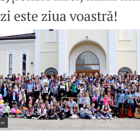
zi este ziua voastră!
.ro