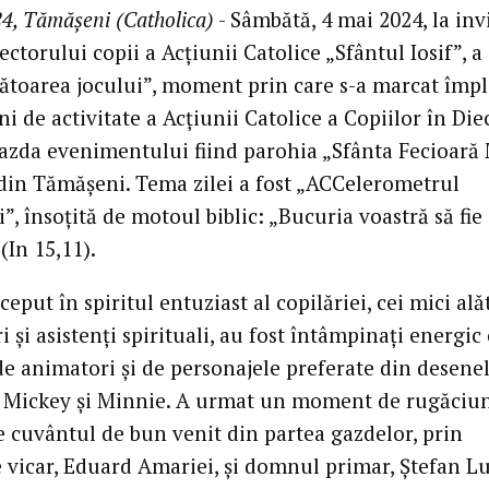
4, Tămășeni (Catholica)
- Sâmbătă, 4 mai 2024, la inv
ectorului copii a Acțiunii Catolice „Sfântul Iosif”, a
bătoarea jocului”, moment prin care s-a marcat împl
ni de activitate a Acțiunii Catolice a Copiilor în Die
 gazda evenimentului fiind parohia „Sfânta Fecioară 
din Tămășeni. Tema zilei a fost „ACCelerometrul
i”, însoțită de motoul biblic: „Bucuria voastră să fie
(In 15,11).
ceput în spiritul entuziast al copilăriei, cei mici ală
 și asistenți spirituali, au fost întâmpinați energic
de animatori și de personajele preferate din desene
 Mickey și Minnie. A urmat un moment de rugăciu
e cuvântul de bun venit din partea gazdelor, prin
e vicar, Eduard Amariei, și domnul primar, Ștefan Lu