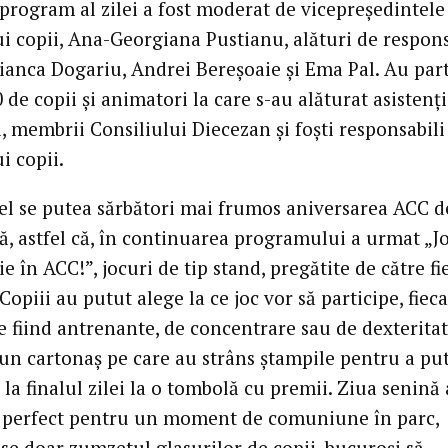
 program al zilei a fost moderat de vicepreședintele
ui copii, Ana-Georgiana Pustianu, alături de respons
Bianca Dogariu, Andrei Bereșoaie și Ema Pal. Au part
 de copii și animatori la care s-au alăturat asistenți
i, membrii Consiliului Diecezan și foști responsabili
i copii.
el se putea sărbători mai frumos aniversarea ACC d
că, astfel că, în continuarea programului a urmat „J
e în ACC!”, jocuri de tip stand, pregătite de către fi
Copiii au putut alege la ce joc vor să participe, fiec
e fiind antrenante, de concentrare sau de dexteritat
un cartonaș pe care au strâns ștampile pentru a pu
 la finalul zilei la o tombolă cu premii. Ziua senină 
j perfect pentru un moment de comuniune în parc,
se doar zumzetul glasurilor de copii, bucuroși să