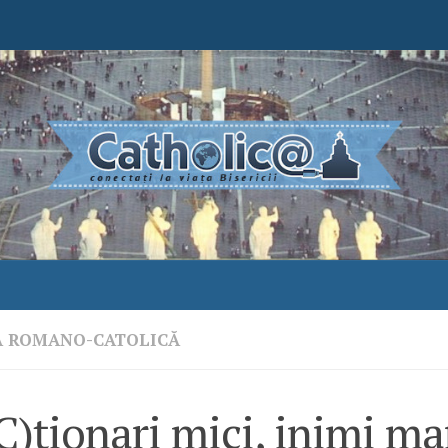
A ROMANO-CATOLICĂ
)ționari mici, inimi ma