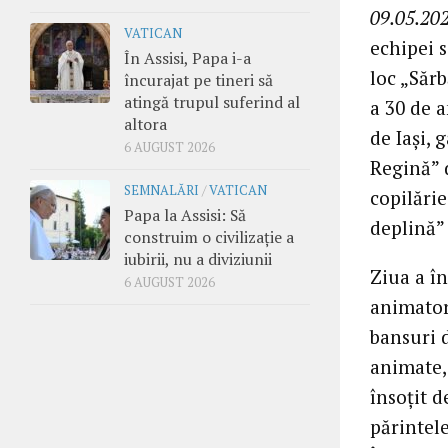
09.05.202
VATICAN
echipei s
În Assisi, Papa i-a
loc „Săr
încurajat pe tineri să
atingă trupul suferind al
a 30 de a
altora
de Iași,
6 AUGUST 2026
Regină” 
SEMNALĂRI
/
VATICAN
copilărie
Papa la Assisi: Să
deplină” 
construim o civilizație a
iubirii, nu a diviziunii
Ziua a în
6 AUGUST 2026
animatori
bansuri 
animate,
însoțit d
părintel