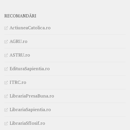
RECOMANDĂRI
ActiuneaCatolica.ro
AGRU.ro
ASTRU.ro
EdituraSapientia.ro
ITRC.ro
LibrariaPresaBuna.ro
LibrariaSapientia.ro
LibrariaSfIosif.ro