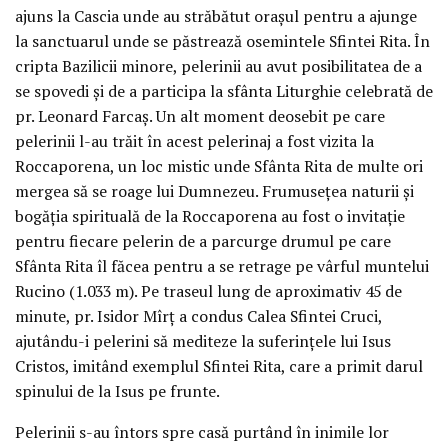
ajuns la Cascia unde au străbătut orașul pentru a ajunge
la sanctuarul unde se păstrează osemintele Sfintei Rita. În
cripta Bazilicii minore, pelerinii au avut posibilitatea de a
se spovedi și de a participa la sfânta Liturghie celebrată de
pr. Leonard Farcaș. Un alt moment deosebit pe care
pelerinii l-au trăit în acest pelerinaj a fost vizita la
Roccaporena, un loc mistic unde Sfânta Rita de multe ori
mergea să se roage lui Dumnezeu. Frumusețea naturii și
bogăția spirituală de la Roccaporena au fost o invitație
pentru fiecare pelerin de a parcurge drumul pe care
Sfânta Rita îl făcea pentru a se retrage pe vârful muntelui
Rucino (1.033 m). Pe traseul lung de aproximativ 45 de
minute, pr. Isidor Mîrț a condus Calea Sfintei Cruci,
ajutându-i pelerini să mediteze la suferințele lui Isus
Cristos, imitând exemplul Sfintei Rita, care a primit darul
spinului de la Isus pe frunte.
Pelerinii s-au întors spre casă purtând în inimile lor