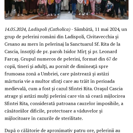
14.05.2024, Ladispoli (Catholica)
- Sâmbătă, 11 mai 2024, un
grup de pelerini români din Ladispoli, Civitavecchia și
Cesano au mers în pelerinaj la Sanctuarul Sf. Rita de la
Cascia, însoțiți de pr. paroh Isidor Mîrț și pr. Leonard
Farcaș. Grupul numeros de pelerini, format din 67 de
copii, tineri și adulți, au pornit de dimineață spre
frumoasa zonă a Umbriei, care păstrează și astăzi
mărturia vie a multor sfinți care au trăit în perioada
medievală, cum a fost și cazul Sfintei Rita. Orașul Cascia
atrage și astăzi mulți pelerini care vin să ceară mijlocirea
Sfintei Rita, considerată patroana cauzelor imposibile, a
căsătoriilor dificile, protectoare a văduvelor și
mijlocitoare în cazurile de sterilitate.
După o călătorie de aproximativ patru ore, pelerinii au