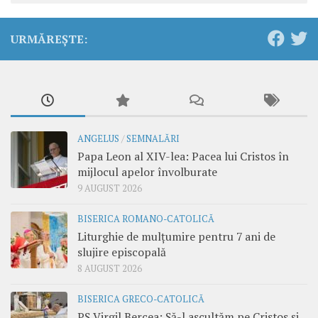
URMĂREȘTE:
ANGELUS
/
SEMNALĂRI
Papa Leon al XIV-lea: Pacea lui Cristos în
mijlocul apelor învolburate
9 AUGUST 2026
BISERICA ROMANO-CATOLICĂ
Liturghie de mulțumire pentru 7 ani de
slujire episcopală
8 AUGUST 2026
BISERICA GRECO-CATOLICĂ
PS Virgil Bercea: Să-l ascultăm pe Cristos și