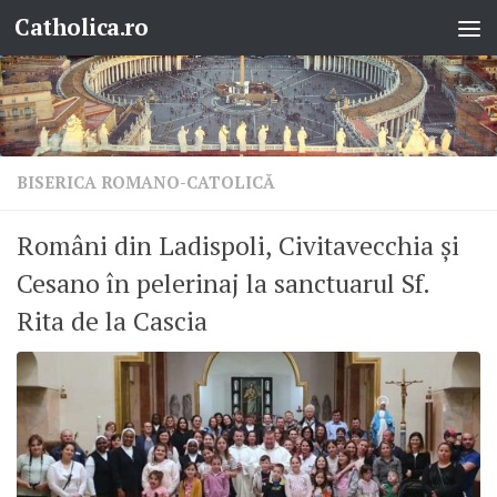
Catholica.ro
Skip to content
BISERICA ROMANO-CATOLICĂ
Români din Ladispoli, Civitavecchia și
Cesano în pelerinaj la sanctuarul Sf.
Rita de la Cascia