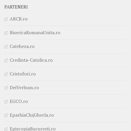
PARTENERI
ARCB.ro
BisericaRomanaUnita.ro
Cateheza.ro
Credinta-Catolica.ro
Cristofori.ro
DeiVerbum.ro
EGCO.ro
EparhiaClujGherla.ro
EpiscopiaBucuresti.ro