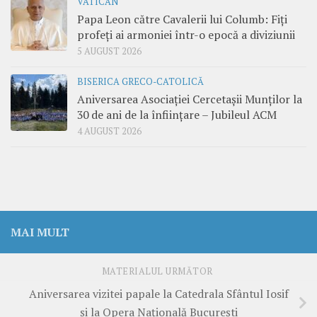
VATICAN
Papa Leon către Cavalerii lui Columb: Fiți
profeți ai armoniei într-o epocă a diviziunii
5 AUGUST 2026
BISERICA GRECO-CATOLICĂ
Aniversarea Asociației Cercetașii Munților la
30 de ani de la înființare – Jubileul ACM
4 AUGUST 2026
MAI MULT
MATERIALUL URMĂTOR
Aniversarea vizitei papale la Catedrala Sfântul Iosif
și la Opera Națională București