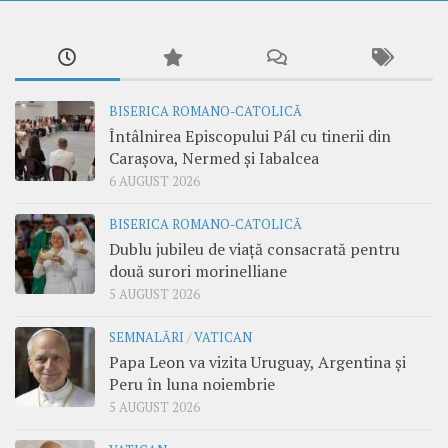
BISERICA ROMANO-CATOLICĂ
Întâlnirea Episcopului Pál cu tinerii din
Carașova, Nermed și Iabalcea
6 AUGUST 2026
BISERICA ROMANO-CATOLICĂ
Dublu jubileu de viață consacrată pentru
două surori morinelliane
5 AUGUST 2026
SEMNALĂRI
/
VATICAN
Papa Leon va vizita Uruguay, Argentina și
Peru în luna noiembrie
5 AUGUST 2026