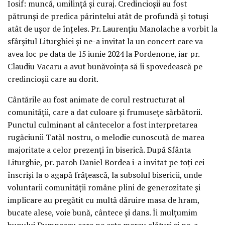
Iosif: muncă, umilință și curaj. Credincioșii au fost
pătrunși de predica părintelui atât de profundă și totuși
atât de ușor de înțeles. Pr. Laurențiu Manolache a vorbit la
sfârșitul Liturghiei și ne-a invitat la un concert care va
avea loc pe data de 15 iunie 2024 la Pordenone, iar pr.
Claudiu Vacaru a avut bunăvoința să îi spovedească pe
credincioșii care au dorit.
Cântările au fost animate de corul restructurat al
comunității, care a dat culoare și frumusețe sărbătorii.
Punctul culminant al cântecelor a fost interpretarea
rugăciunii Tatăl nostru, o melodie cunoscută de marea
majoritate a celor prezenți în biserică. După Sfânta
Liturghie, pr. paroh Daniel Bordea i-a invitat pe toți cei
înscriși la o agapă frățească, la subsolul bisericii, unde
voluntarii comunității române plini de generozitate și
implicare au pregătit cu multă dăruire masa de hram,
bucate alese, voie bună, cântece și dans. Îi mulțumim
bunului Dumnezeu care ne este mereu alături și ne-a