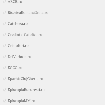
ARCB.ro
BisericaRomanaUnita.ro
Cateheza.ro
Credinta-Catolica.ro
Cristofori.ro
DeiVerbum.ro
EGCO.ro
EparhiaClujGherla.ro
EpiscopiaBucuresti.ro
EpiscopiaMM.ro