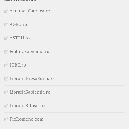
ActiuneaCatolica.ro
AGRU.ro
ASTRU.ro
EdituraSapientia.ro
ITRC.ro
LibrariaPresaBuna.ro
LibrariaSapientia.ro
LibrariaSfIosif.ro
PioRomeno.com