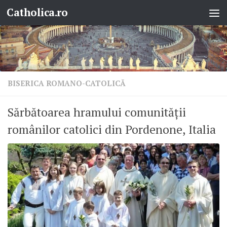
Catholica.ro
Skip to content
BISERICA ROMANO-CATOLICĂ
Sărbătoarea hramului comunității
românilor catolici din Pordenone, Italia