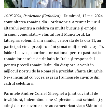
14.05.2024, Pordenone (Catholica)
- Duminică, 12 mai 2024,
comunitatea română din Pordenone s-a reunit în jurul
altarului pentru a celebra cu multă bucurie și emoție
hramul comunității – Sfântul Iosif Muncitorul. La
Liturghia solemnă a hramului, celebrată de la ora 11, au
participat cinci preoți români și mai mulți credincioși. Pr.
Isidor Iacovici, coordonator național pentru pastorația
românilor catolici de rit latin în Italia și responsabil
pentru preoții români latini din diaspora, a venit în
mijlocul nostru de la Roma și a prezidat Sfânta Liturghie.
Ne-a încântat cu vocea sa și cu frumoasele cuvinte din
cadrul celebrării.
Părintele Andrei-Cornel Gherghel a ținut cuvântul de
învățătură, îndemnându-ne să plecăm acasă schimbați și
atinși de trei cuvinte care au caracterizat viața Sfântului