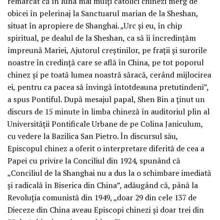
remarcat că în luna mai mulți catolici chinezi merg de
obicei în pelerinaj la Sanctuarul marian de la Sheshan,
situat în apropiere de Shanghai. „Urc și eu, în chip
spiritual, pe dealul de la Sheshan, ca să îi încredințăm
împreună Mariei, Ajutorul creștinilor, pe frații și surorile
noastre în credință care se află în China, pe tot poporul
chinez și pe toată lumea noastră săracă, cerând mijlocirea
ei, pentru ca pacea să învingă întotdeauna pretutindeni”,
a spus Pontiful. După mesajul papal, Shen Bin a ținut un
discurs de 15 minute în limba chineză în auditoriul plin al
Universității Pontificale Urbane de pe Colina Janiculum,
cu vedere la Bazilica San Pietro. În discursul său,
Episcopul chinez a oferit o interpretare diferită de cea a
Papei cu privire la Conciliul din 1924, spunând că
„Conciliul de la Shanghai nu a dus la o schimbare imediată
și radicală în Biserica din China”, adăugând că, până la
Revoluția comunistă din 1949, „doar 29 din cele 137 de
Dieceze din China aveau Episcopi chinezi și doar trei din