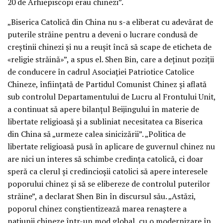
20 de Arhiepiscopi erau chinezi”.
„Biserica Catolică din China nu s-a eliberat cu adevărat de
puterile străine pentru a deveni o lucrare condusă de
creștinii chinezi și nu a reușit încă să scape de eticheta de
«religie străină»”, a spus el. Shen Bin, care a deținut poziții
de conducere în cadrul Asociației Patriotice Catolice
Chineze, înființată de Partidul Comunist Chinez și aflată
sub controlul Departamentului de Lucru al Frontului Unit,
a continuat să apere bilanțul Beijingului în materie de
libertate religioasă și a subliniat necesitatea ca Biserica
din China să „urmeze calea sinicizării”. „Politica de
libertate religioasă pusă în aplicare de guvernul chinez nu
are nici un interes să schimbe credința catolică, ci doar
speră ca clerul și credincioșii catolici să apere interesele
poporului chinez și să se elibereze de controlul puterilor
străine”, a declarat Shen Bin în discursul său. „Astăzi,
poporul chinez conștientizează marea renaștere a
națiunii chineze într-un mod global, cu o modernizare în