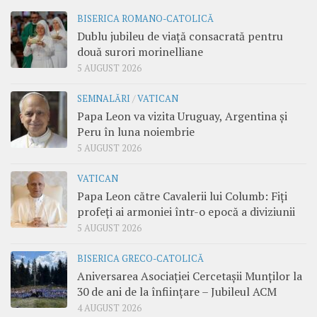
BISERICA ROMANO-CATOLICĂ
Dublu jubileu de viață consacrată pentru
două surori morinelliane
5 AUGUST 2026
SEMNALĂRI
/
VATICAN
Papa Leon va vizita Uruguay, Argentina și
Peru în luna noiembrie
5 AUGUST 2026
VATICAN
Papa Leon către Cavalerii lui Columb: Fiți
profeți ai armoniei într-o epocă a diviziunii
5 AUGUST 2026
BISERICA GRECO-CATOLICĂ
Aniversarea Asociației Cercetașii Munților la
30 de ani de la înființare – Jubileul ACM
4 AUGUST 2026