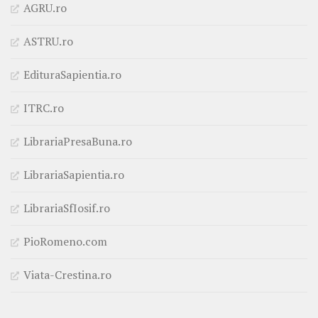
AGRU.ro
ASTRU.ro
EdituraSapientia.ro
ITRC.ro
LibrariaPresaBuna.ro
LibrariaSapientia.ro
LibrariaSfIosif.ro
PioRomeno.com
Viata-Crestina.ro