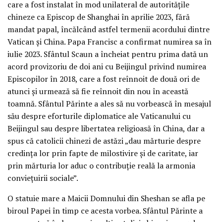
care a fost instalat în mod unilateral de autoritățile
chineze ca Episcop de Shanghai în aprilie 2023, fără
mandat papal, încălcând astfel termenii acordului dintre
Vatican și China. Papa Francisc a confirmat numirea sa în
iulie 2023. Sfântul Scaun a încheiat pentru prima dată un
acord provizoriu de doi ani cu Beijingul privind numirea
Episcopilor în 2018, care a fost reînnoit de două ori de
atunci și urmează să fie reînnoit din nou în această
toamnă. Sfântul Părinte a ales să nu vorbească în mesajul
său despre eforturile diplomatice ale Vaticanului cu
Beijingul sau despre libertatea religioasă în China, dar a
spus că catolicii chinezi de astăzi „dau mărturie despre
credința lor prin fapte de milostivire și de caritate, iar
prin mărturia lor aduc o contribuție reală la armonia
conviețuirii sociale”.
O statuie mare a Maicii Domnului din Sheshan se afla pe
biroul Papei în timp ce acesta vorbea. Sfântul Părinte a