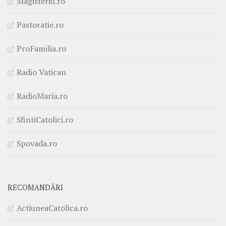
Magisteriu.ro
Pastoratie.ro
ProFamilia.ro
Radio Vatican
RadioMaria.ro
SfintiCatolici.ro
Spovada.ro
RECOMANDĂRI
ActiuneaCatolica.ro