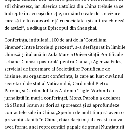
stil chinezesc, iar Biserica Catolică din China trebuie să se
îndrepte în aceeași direcție, urmând o cale de sinicizare
care să fie în concordanță cu societatea și cultura chineză
de astăzi”, a adăugat Episcopul din Shanghai.
Conferința, intitulată „100 de ani de la ‘Concilium
Sinense’: Între istorie și prezent”, s-a desfășurat în limbile
chineză și italiană în Aula Mare a Universității Pontificale
Urbane. Comisia pastorală pentru China și Agenzia Fides,
serviciul de informare al Societăților Pontificale de
Misiune, au organizat conferința, la care au luat cuvântul
secretarul de stat al Vaticanului, Cardinalul Pietro
Parolin, și Cardinalul Luis Antonio Tagle. Vorbind cu
jurnaliștii în marja conferinței, Mons. Parolin a declarat
că Sfântul Scaun ar dori să sporească și să aprofundeze
contactele sale în China. „Sperăm de mult timp să avem o
prezență stabilă în China, chiar dacă inițial aceasta nu va
avea forma unei reprezentări papale de genul Nunțiaturii