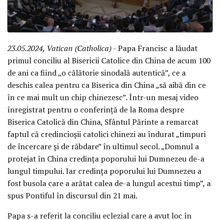
23.05.2024, Vatican (Catholica)
- Papa Francisc a lăudat
primul conciliu al Bisericii Catolice din China de acum 100
de ani ca fiind „o călătorie sinodală autentică”, ce a
deschis calea pentru ca Biserica din China „să aibă din ce
în ce mai mult un chip chinezesc”. Într-un mesaj video
înregistrat pentru o conferință de la Roma despre
Biserica Catolică din China, Sfântul Părinte a remarcat
faptul că credincioșii catolici chinezi au îndurat „timpuri
de încercare și de răbdare” în ultimul secol. „Domnul a
protejat în China credința poporului lui Dumnezeu de-a
lungul timpului. Iar credința poporului lui Dumnezeu a
fost busola care a arătat calea de-a lungul acestui timp”, a
spus Pontiful în discursul din 21 mai.
Papa s-a referit la conciliu eclezial care a avut loc în