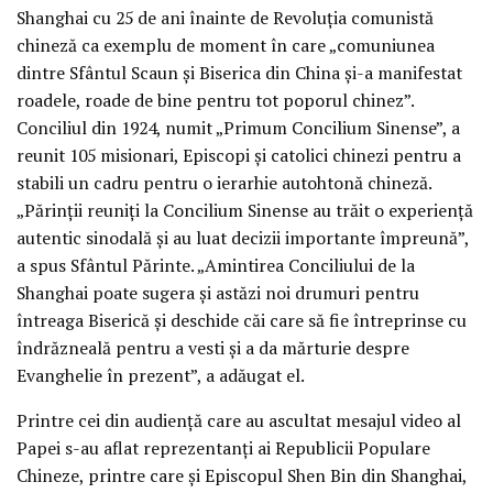
Shanghai cu 25 de ani înainte de Revoluția comunistă
chineză ca exemplu de moment în care „comuniunea
dintre Sfântul Scaun și Biserica din China și-a manifestat
roadele, roade de bine pentru tot poporul chinez”.
Conciliul din 1924, numit „Primum Concilium Sinense”, a
reunit 105 misionari, Episcopi și catolici chinezi pentru a
stabili un cadru pentru o ierarhie autohtonă chineză.
„Părinții reuniți la Concilium Sinense au trăit o experiență
autentic sinodală și au luat decizii importante împreună”,
a spus Sfântul Părinte. „Amintirea Conciliului de la
Shanghai poate sugera și astăzi noi drumuri pentru
întreaga Biserică și deschide căi care să fie întreprinse cu
îndrăzneală pentru a vesti și a da mărturie despre
Evanghelie în prezent”, a adăugat el.
Printre cei din audiență care au ascultat mesajul video al
Papei s-au aflat reprezentanți ai Republicii Populare
Chineze, printre care și Episcopul Shen Bin din Shanghai,