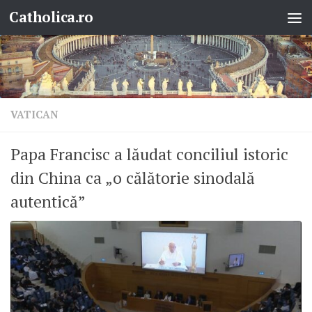
Catholica.ro
Skip to content
VATICAN
Papa Francisc a lăudat conciliul istoric
din China ca „o călătorie sinodală
autentică”