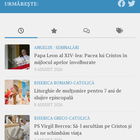
URMĂREȘTE:
ANGELUS
/
SEMNALĂRI
Papa Leon al XIV-lea: Pacea lui Cristos în
mijlocul apelor învolburate
9 AUGUST 2026
BISERICA ROMANO-CATOLICĂ
Liturghie de mulțumire pentru 7 ani de
slujire episcopală
8 AUGUST 2026
BISERICA GRECO-CATOLICĂ
PS Virgil Bercea: Să-l ascultăm pe Cristos și
să ne schimbăm viața