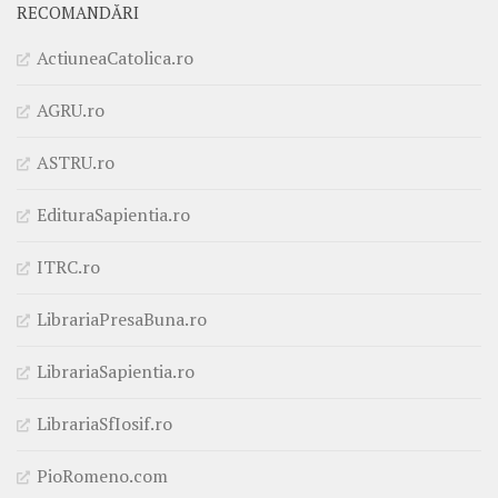
RECOMANDĂRI
ActiuneaCatolica.ro
AGRU.ro
ASTRU.ro
EdituraSapientia.ro
ITRC.ro
LibrariaPresaBuna.ro
LibrariaSapientia.ro
LibrariaSfIosif.ro
PioRomeno.com