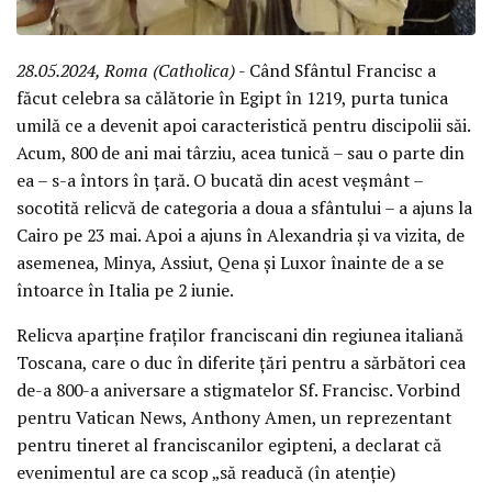
28.05.2024, Roma (Catholica)
- Când Sfântul Francisc a
făcut celebra sa călătorie în Egipt în 1219, purta tunica
umilă ce a devenit apoi caracteristică pentru discipolii săi.
Acum, 800 de ani mai târziu, acea tunică – sau o parte din
ea – s-a întors în țară. O bucată din acest veșmânt –
socotită relicvă de categoria a doua a sfântului – a ajuns la
Cairo pe 23 mai. Apoi a ajuns în Alexandria și va vizita, de
asemenea, Minya, Assiut, Qena și Luxor înainte de a se
întoarce în Italia pe 2 iunie.
Relicva aparține fraților franciscani din regiunea italiană
Toscana, care o duc în diferite țări pentru a sărbători cea
de-a 800-a aniversare a stigmatelor Sf. Francisc. Vorbind
pentru Vatican News, Anthony Amen, un reprezentant
pentru tineret al franciscanilor egipteni, a declarat că
evenimentul are ca scop „să readucă (în atenție)