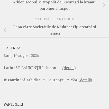
Arhiepiscopul Mitropolit de București la hramul
parohiei Tiraspol
MATERIALUL ANTERIOR
Papa către Societățile de Misiune: Fiți creativi și
tenaci
CALENDAR
Luni, 10 august 2026
Latin:
SF. LAURENŢIU, diacon m.
(detalii)
Bizantin:
Sf. arhidiac. m. Laurenţiu († 258).
(detalii)
PARTENERI