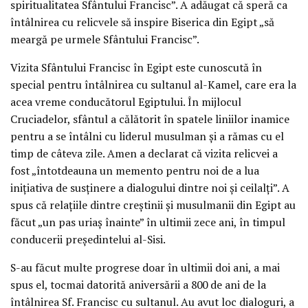
spiritualitatea Sfântului Francisc”. A adăugat că speră ca
întâlnirea cu relicvele să inspire Biserica din Egipt „să
meargă pe urmele Sfântului Francisc”.
Vizita Sfântului Francisc în Egipt este cunoscută în
special pentru întâlnirea cu sultanul al-Kamel, care era la
acea vreme conducătorul Egiptului. În mijlocul
Cruciadelor, sfântul a călătorit în spatele liniilor inamice
pentru a se întâlni cu liderul musulman și a rămas cu el
timp de câteva zile. Amen a declarat că vizita relicvei a
fost „întotdeauna un memento pentru noi de a lua
inițiativa de susținere a dialogului dintre noi și ceilalți”. A
spus că relațiile dintre creștinii și musulmanii din Egipt au
făcut „un pas uriaș înainte” în ultimii zece ani, în timpul
conducerii președintelui al-Sisi.
S-au făcut multe progrese doar în ultimii doi ani, a mai
spus el, tocmai datorită aniversării a 800 de ani de la
întâlnirea Sf. Francisc cu sultanul. Au avut loc dialoguri, a