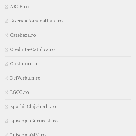
ARCB.ro
BisericaRomanaUnita.ro
Cateheza.ro
Credinta-Catolica.ro
Cristofori.ro
DeiVerbum.ro
EGCO.ro
EparhiaClujGherla.ro
EpiscopiaBucuresti.ro
EpiscopiaMM.ro