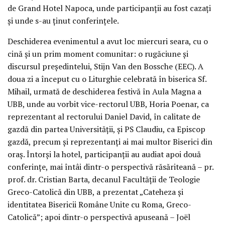
de Grand Hotel Napoca, unde participanții au fost cazați
și unde s-au ținut conferințele.
Deschiderea evenimentul a avut loc miercuri seara, cu o
cină și un prim moment comunitar: o rugăciune și
discursul președintelui, Stijn Van den Bossche (EEC). A
doua zi a început cu o Liturghie celebrată în biserica Sf.
Mihail, urmată de deschiderea festivă în Aula Magna a
UBB, unde au vorbit vice-rectorul UBB, Horia Poenar, ca
reprezentant al rectorului Daniel David, în calitate de
gazdă din partea Universității, și PS Claudiu, ca Episcop
gazdă, precum și reprezentanți ai mai multor Biserici din
oraș. Întorși la hotel, participanții au audiat apoi două
conferințe, mai întâi dintr-o perspectivă răsăriteană – pr.
prof. dr. Cristian Barta, decanul Facultății de Teologie
Greco-Catolică din UBB, a prezentat „Cateheza și
identitatea Bisericii Române Unite cu Roma, Greco-
Catolică”; apoi dintr-o perspectivă apuseană – Joël