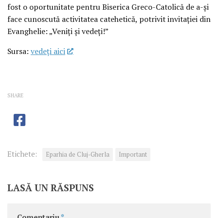
fost o oportunitate pentru Biserica Greco-Catolică de a-și
face cunoscută activitatea catehetică, potrivit invitației din
Evanghelie: „Veniți și vedeți!”
Sursa:
vedeţi aici
SHARE
Etichete:
Eparhia de Cluj-Gherla
Important
LASĂ UN RĂSPUNS
Comentariu
*