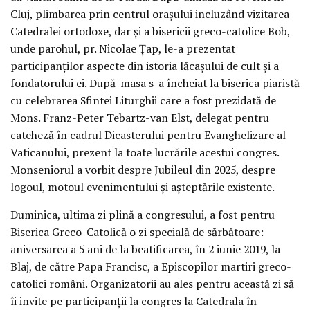
Cluj, plimbarea prin centrul orașului incluzând vizitarea
Catedralei ortodoxe, dar și a bisericii greco-catolice Bob,
unde parohul, pr. Nicolae Țap, le-a prezentat
participanților aspecte din istoria lăcașului de cult și a
fondatorului ei. După-masa s-a încheiat la biserica piaristă
cu celebrarea Sfintei Liturghii care a fost prezidată de
Mons. Franz-Peter Tebartz-van Elst, delegat pentru
cateheză în cadrul Dicasterului pentru Evanghelizare al
Vaticanului, prezent la toate lucrările acestui congres.
Monseniorul a vorbit despre Jubileul din 2025, despre
logoul, motoul evenimentului și așteptările existente.
Duminica, ultima zi plină a congresului, a fost pentru
Biserica Greco-Catolică o zi specială de sărbătoare:
aniversarea a 5 ani de la beatificarea, în 2 iunie 2019, la
Blaj, de către Papa Francisc, a Episcopilor martiri greco-
catolici români. Organizatorii au ales pentru această zi să
îi invite pe participanții la congres la Catedrala în