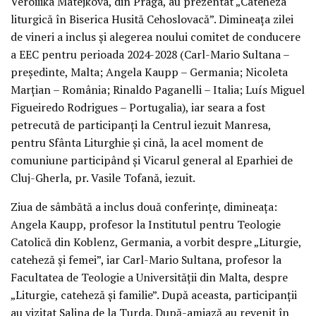
Veroiiika Matejkova, din Praga, au prezentat „Cateheza
liturgică în Biserica Husită Cehoslovacă”. Dimineața zilei
de vineri a inclus și alegerea noului comitet de conducere
a EEC pentru perioada 2024-2028 (Carl-Mario Sultana –
președinte, Malta; Angela Kaupp – Germania; Nicoleta
Marțian – România; Rinaldo Paganelli – Italia; Luís Miguel
Figueiredo Rodrigues – Portugalia), iar seara a fost
petrecută de participanți la Centrul iezuit Manresa,
pentru Sfânta Liturghie și cină, la acel moment de
comuniune participând și Vicarul general al Eparhiei de
Cluj-Gherla, pr. Vasile Tofană, iezuit.
Ziua de sâmbătă a inclus două conferințe, dimineața:
Angela Kaupp, profesor la Institutul pentru Teologie
Catolică din Koblenz, Germania, a vorbit despre „Liturgie,
cateheză și femei”, iar Carl-Mario Sultana, profesor la
Facultatea de Teologie a Universității din Malta, despre
„Liturgie, cateheză și familie”. După aceasta, participanții
au vizitat Salina de la Turda. După-amiază au revenit în