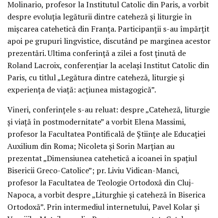
Molinario, profesor la Institutul Catolic din Paris, a vorbit
despre evoluția legăturii dintre cateheză și liturgie în
mișcarea catehetică din Franța. Participanții s-au împărțit
apoi pe grupuri lingvistice, discutând pe marginea acestor
prezentări. Ultima conferință a zilei a fost ținută de
Roland Lacroix, conferențiar la același Institut Catolic din
Paris, cu titlul „Legătura dintre cateheză, liturgie și
experiența de viață: acțiunea mistagogică”.
Vineri, conferințele s-au reluat: despre „Cateheză, liturgie
și viață în postmodernitate” a vorbit Elena Massimi,
profesor la Facultatea Pontificală de Științe ale Educației
Auxilium din Roma; Nicoleta și Sorin Marțian au
prezentat „Dimensiunea catehetică a icoanei în spațiul
Bisericii Greco-Catolice”; pr. Liviu Vidican-Manci,
profesor la Facultatea de Teologie Ortodoxă din Cluj-
Napoca, a vorbit despre „Liturghie și cateheză în Biserica
Ortodoxă”. Prin intermediul internetului, Pavel Kolar și