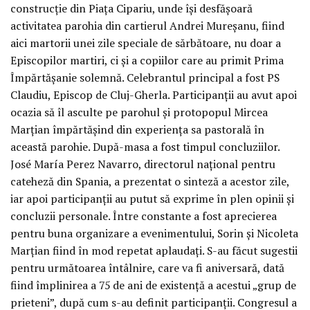
construcție din Piața Cipariu, unde își desfășoară
activitatea parohia din cartierul Andrei Mureșanu, fiind
aici martorii unei zile speciale de sărbătoare, nu doar a
Episcopilor martiri, ci și a copiilor care au primit Prima
Împărtășanie solemnă. Celebrantul principal a fost PS
Claudiu, Episcop de Cluj-Gherla. Participanții au avut apoi
ocazia să îl asculte pe parohul și protopopul Mircea
Marțian împărtășind din experiența sa pastorală în
această parohie. După-masa a fost timpul concluziilor.
José María Perez Navarro, directorul național pentru
cateheză din Spania, a prezentat o sinteză a acestor zile,
iar apoi participanții au putut să exprime în plen opinii și
concluzii personale. Între constante a fost aprecierea
pentru buna organizare a evenimentului, Sorin și Nicoleta
Marțian fiind în mod repetat aplaudați. S-au făcut sugestii
pentru următoarea întâlnire, care va fi aniversară, dată
fiind împlinirea a 75 de ani de existență a acestui „grup de
prieteni”, după cum s-au definit participanții. Congresul a