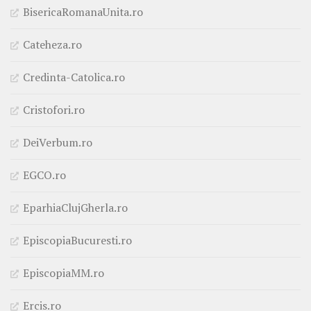
BisericaRomanaUnita.ro
Cateheza.ro
Credinta-Catolica.ro
Cristofori.ro
DeiVerbum.ro
EGCO.ro
EparhiaClujGherla.ro
EpiscopiaBucuresti.ro
EpiscopiaMM.ro
Ercis.ro