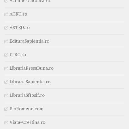
ActiuneaCatolica.ro
AGRU.ro
ASTRU.ro
EdituraSapientia.ro
ITRC.ro
LibrariaPresaBuna.ro
LibrariaSapientia.ro
LibrariaSfIosif.ro
PioRomeno.com
Viata-Crestina.ro