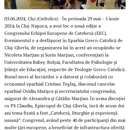
03.06.2024, Cluj (Catholica)
- În perioada 29 mai – 3 iunie
2024, la Cluj-Napoca, a avut loc o nouă ediție a
Congresului Echipei Europene de Cateheză (EEC).
Evenimentul s-a desfășurat în Eparhia Greco-Catolică de
Cluj-Gherla, de organizarea lui în acest an ocupându-se
Nicoleta Marțian și Sorin Marțian, conferențiari la
Universitatea Babeș-Bolyai, Facultatea de Psihologie și
Științe ale Educației, respectiv de Teologie Greco-Catolică.
Bunul mers al lucrărilor s-a datorat și colaborării cu
economul eparhial Cristian Teglaș, diaconul cancelar
eparhial Ovidiu Marișca și secretariatului congresului,
asigurat de Alexandra și Cătălin Marțian. În urma discuției
cu PS Claudiu, Episcopul de Cluj-Gherla, încă de acum doi
ani tema fixată a fost „Cateheză, liturghie și experiență
umană”. Congresul, având peste 40 de participanți din mai
multe țări europene, a beneficiat de infrastructura oferită