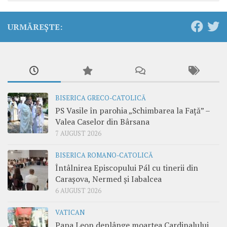
URMĂREȘTE:
BISERICA GRECO-CATOLICĂ
PS Vasile în parohia „Schimbarea la Față” –
Valea Caselor din Bârsana
7 AUGUST 2026
BISERICA ROMANO-CATOLICĂ
Întâlnirea Episcopului Pál cu tinerii din
Carașova, Nermed și Iabalcea
6 AUGUST 2026
VATICAN
Papa Leon deplânge moartea Cardinalului