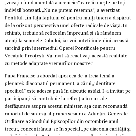
„vocația fundamentală a uceniciei” care îi unește pe toți
indivizii botezați. „Nu ne putem resemna”, a avertizat
Pontiful, „în fața faptului că pentru mulți tineri a dispărut
de la orizont perspectiva unei oferte radicale de viață. În
schimb, trebuie să reflectăm împreună și să rămânem
atenți la semnele Duhului, iar voi puteți îndeplini această
sarcină prin intermediul Operei Pontificale pentru
Vocațiile Preoțești. Vă invit să reactivați această realitate
cu metode adaptate vremurilor noastre.”
Papa Francisc a abordat apoi cea de-a treia temă a
plenarei: diaconatul permanent, a cărui „identitate
specifică” este adesea pusă în discuție astăzi. I-a invitat pe
participanți să contribuie la reflecția în curs de
desfășurare asupra acestui minister, așa cum recomandă
raportul de sinteză al primei sesiuni a Adunării Generale
Ordinare a Sinodului Episcopilor din octombrie anul
trecut, concentrându-se în special „pe diaconia carității și