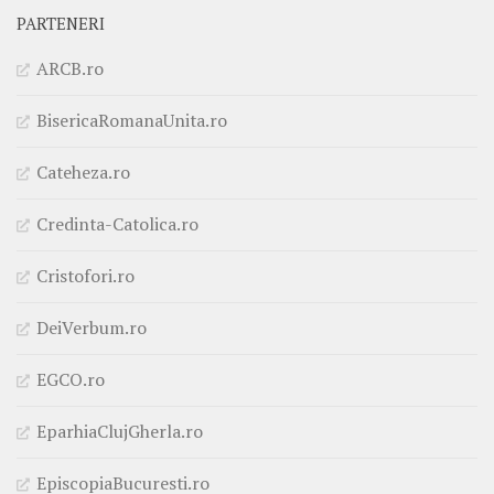
PARTENERI
ARCB.ro
BisericaRomanaUnita.ro
Cateheza.ro
Credinta-Catolica.ro
Cristofori.ro
DeiVerbum.ro
EGCO.ro
EparhiaClujGherla.ro
EpiscopiaBucuresti.ro