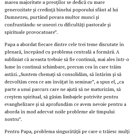
marea majoritate a preoților se dedică cu mare
generozitate și credință binelui poporului sfânt al lui
Dumnezeu, purtând povara multor munci și
confruntându-se uneori cu dificultăți pastorale și
spirituale provocatoare”.
Papa a abordat fiecare dintre cele trei teme discutate în
plenară, începând cu problema centrală a formării. A
subliniat că aceasta trebuie să fie continuă, mai ales într-o
lume în continuă schimbare, precum cea în care trăim
astăzi. „Suntem chemați să consolidăm, să întărim și să
dezvoltăm ceea ce am învățat în seminar”, a spus el, „ca
parte a unui parcurs care ne ajută să ne maturizăm, să
creștem spiritual, să găsim limbajele potrivite pentru
evanghelizare și să aprofundăm ce avem nevoie pentru a
aborda în mod adecvat noile probleme ale timpului
nostru”.
Pentru Papa, problema singurătății pe care o trăiesc mulți