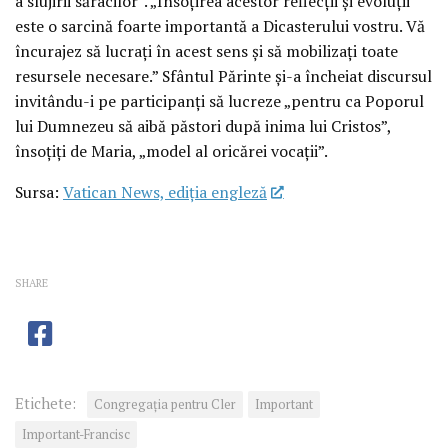
a slujirii săracilor”. „Însoțirea acestor reflecții și evoluții
este o sarcină foarte importantă a Dicasterului vostru. Vă
încurajez să lucrați în acest sens și să mobilizați toate
resursele necesare.” Sfântul Părinte și-a încheiat discursul
invitându-i pe participanți să lucreze „pentru ca Poporul
lui Dumnezeu să aibă păstori după inima lui Cristos”,
însoțiți de Maria, „model al oricărei vocații”.
Sursa:
Vatican News, ediția engleză
SHARE
Etichete:
Congregaţia pentru Cler
Important
Important-Francisc