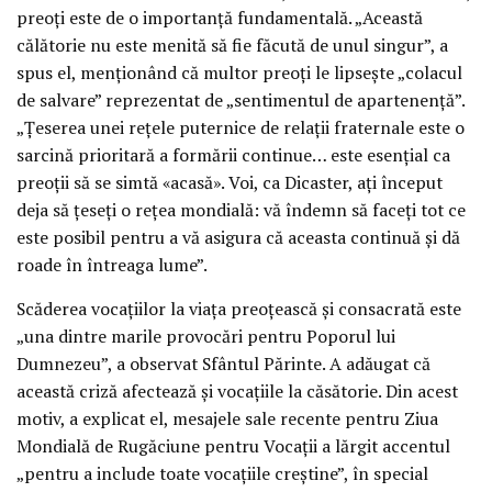
preoți este de o importanță fundamentală. „Această
călătorie nu este menită să fie făcută de unul singur”, a
spus el, menționând că multor preoți le lipsește „colacul
de salvare” reprezentat de „sentimentul de apartenență”.
„Țeserea unei rețele puternice de relații fraternale este o
sarcină prioritară a formării continue… este esențial ca
preoții să se simtă «acasă». Voi, ca Dicaster, ați început
deja să țeseți o rețea mondială: vă îndemn să faceți tot ce
este posibil pentru a vă asigura că aceasta continuă și dă
roade în întreaga lume”.
Scăderea vocațiilor la viața preoțească și consacrată este
„una dintre marile provocări pentru Poporul lui
Dumnezeu”, a observat Sfântul Părinte. A adăugat că
această criză afectează și vocațiile la căsătorie. Din acest
motiv, a explicat el, mesajele sale recente pentru Ziua
Mondială de Rugăciune pentru Vocații a lărgit accentul
„pentru a include toate vocațiile creștine”, în special