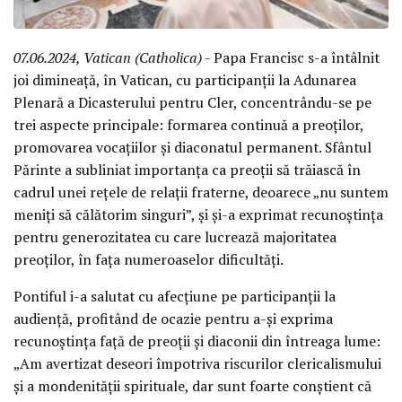
07.06.2024, Vatican (Catholica)
- Papa Francisc s-a întâlnit
joi dimineață, în Vatican, cu participanții la Adunarea
Plenară a Dicasterului pentru Cler, concentrându-se pe
trei aspecte principale: formarea continuă a preoților,
promovarea vocațiilor și diaconatul permanent. Sfântul
Părinte a subliniat importanța ca preoții să trăiască în
cadrul unei rețele de relații fraterne, deoarece „nu suntem
meniți să călătorim singuri”, și și-a exprimat recunoștința
pentru generozitatea cu care lucrează majoritatea
preoților, în fața numeroaselor dificultăți.
Pontiful i-a salutat cu afecțiune pe participanții la
audiență, profitând de ocazie pentru a-și exprima
recunoștința față de preoții și diaconii din întreaga lume:
„Am avertizat deseori împotriva riscurilor clericalismului
și a mondenității spirituale, dar sunt foarte conștient că