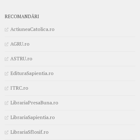
RECOMANDĂRI
ActiuneaCatolica.ro
AGRU.ro
ASTRU.ro
EdituraSapientia.ro
ITRC.ro
LibrariaPresaBuna.ro
LibrariaSapientia.ro
LibrariaSfIosif.ro