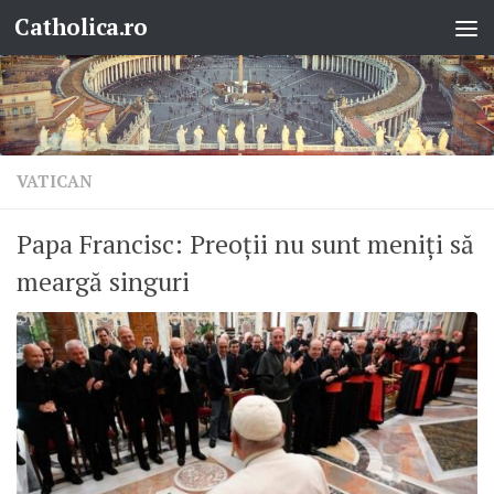
Catholica.ro
Skip to content
VATICAN
Papa Francisc: Preoții nu sunt meniți să
meargă singuri