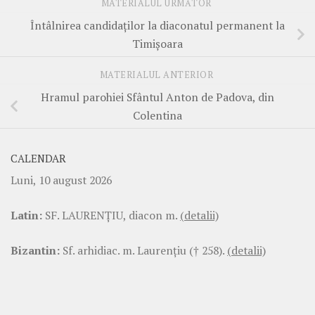
MATERIALUL URMĂTOR
Întâlnirea candidaților la diaconatul permanent la
Timișoara
MATERIALUL ANTERIOR
Hramul parohiei Sfântul Anton de Padova, din
Colentina
CALENDAR
Luni, 10 august 2026
Latin:
SF. LAURENŢIU, diacon m.
(detalii)
Bizantin:
Sf. arhidiac. m. Laurenţiu († 258).
(detalii)