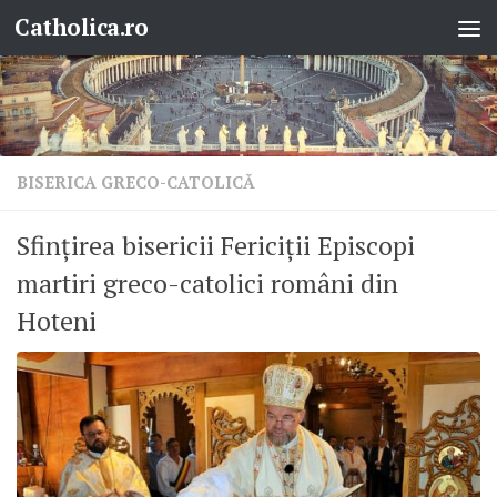
Catholica.ro
Skip to content
BISERICA GRECO-CATOLICĂ
Sfințirea bisericii Fericiții Episcopi
martiri greco-catolici români din
Hoteni