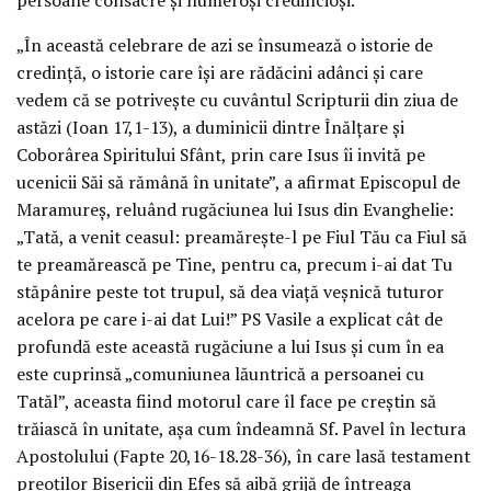
„În această celebrare de azi se însumează o istorie de
credință, o istorie care își are rădăcini adânci și care
vedem că se potrivește cu cuvântul Scripturii din ziua de
astăzi (Ioan 17,1-13), a duminicii dintre Înălțare și
Coborârea Spiritului Sfânt, prin care Isus îi invită pe
ucenicii Săi să rămână în unitate”, a afirmat Episcopul de
Maramureș, reluând rugăciunea lui Isus din Evanghelie:
„Tată, a venit ceasul: preamărește-l pe Fiul Tău ca Fiul să
te preamărească pe Tine, pentru ca, precum i-ai dat Tu
stăpânire peste tot trupul, să dea viață veșnică tuturor
acelora pe care i-ai dat Lui!” PS Vasile a explicat cât de
profundă este această rugăciune a lui Isus și cum în ea
este cuprinsă „comuniunea lăuntrică a persoanei cu
Tatăl”, aceasta fiind motorul care îl face pe creștin să
trăiască în unitate, așa cum îndeamnă Sf. Pavel în lectura
Apostolului (Fapte 20,16-18.28-36), în care lasă testament
preoților Bisericii din Efes să aibă grijă de întreaga