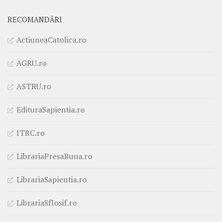
RECOMANDĂRI
ActiuneaCatolica.ro
AGRU.ro
ASTRU.ro
EdituraSapientia.ro
ITRC.ro
LibrariaPresaBuna.ro
LibrariaSapientia.ro
LibrariaSfIosif.ro