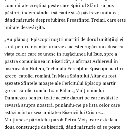
comunitate creștină peste care Spiritul Sfânt i-a pus
păstori, îndemnându-i să caute și să păstreze unitatea,
dând mărturie despre iubirea Preasfintei Treimi, care este
unitate desăvârșită.
„Au plâns și Episcopii noștri martiri de dorul unității și ei
sunt pentru noi mărturia vie a acestei rugăciuni aduse cu
viața celor care se unesc în rugăciunea lui Isus, spre a
păstra comuniunea în Biserică”, a afirmat Arhiereul în
biserica din Hoteni, închinată Fericiților Episcopi martiri
greco-catolici români. În Masa Sfântului Altar au fost
așezate Sfintele moaște ale Fericitului Episcop martir
greco-catolic român Ioan Bălan. „Mulțumim lui
Dumnezeu pentru toate aceste daruri pe care astăzi le
revarsă asupra noastră, punându-ne pe lista celor care
astăzi mărturisesc unitatea Bisericii lui Cristos…
Mulțumesc părintelui paroh Petru Moiș, care este la a
doua construcție de biserică, dând mărturie că se poate