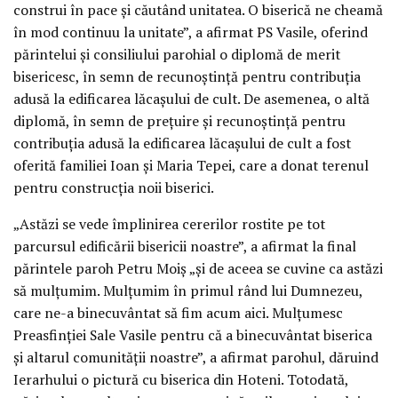
construi în pace și căutând unitatea. O biserică ne cheamă
în mod continuu la unitate”, a afirmat PS Vasile, oferind
părintelui și consiliului parohial o diplomă de merit
bisericesc, în semn de recunoștință pentru contribuția
adusă la edificarea lăcașului de cult. De asemenea, o altă
diplomă, în semn de prețuire și recunoștință pentru
contribuția adusă la edificarea lăcașului de cult a fost
oferită familiei Ioan și Maria Tepei, care a donat terenul
pentru construcția noii biserici.
„Astăzi se vede împlinirea cererilor rostite pe tot
parcursul edificării bisericii noastre”, a afirmat la final
părintele paroh Petru Moiș „și de aceea se cuvine ca astăzi
să mulțumim. Mulțumim în primul rând lui Dumnezeu,
care ne-a binecuvântat să fim acum aici. Mulțumesc
Preasfinției Sale Vasile pentru că a binecuvântat biserica
și altarul comunității noastre”, a afirmat parohul, dăruind
Ierarhului o pictură cu biserica din Hoteni. Totodată,