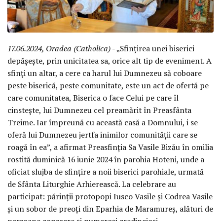
17.06.2024, Oradea (Catholica)
- „Sfințirea unei biserici
depășește, prin unicitatea sa, orice alt tip de eveniment. A
sfinți un altar, a cere ca harul lui Dumnezeu să coboare
peste biserică, peste comunitate, este un act de ofertă pe
care comunitatea, Biserica o face Celui pe care îl
cinstește, lui Dumnezeu cel preamărit în Preasfânta
Treime. Iar împreună cu această casă a Domnului, i se
oferă lui Dumnezeu jertfa inimilor comunității care se
roagă în ea”, a afirmat Preasfinția Sa Vasile Bizău în omilia
rostită duminică 16 iunie 2024 în parohia Hoteni, unde a
oficiat slujba de sfințire a noii biserici parohiale, urmată
de Sfânta Liturghie Arhierească. La celebrare au
participat: părinții protopopi Iusco Vasile și Codrea Vasile
și un sobor de preoți din Eparhia de Maramureș, alături de
persoane consacre și numeroși credincioși.