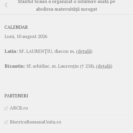
Sfântul Scaun a organizat o întâlnire axată pe
abolirea maternității surogat
CALENDAR
Luni, 10 august 2026
Latin:
SF. LAURENŢIU, diacon m.
(detalii)
Bizantin:
Sf. arhidiac. m. Laurenţiu († 258).
(detalii)
PARTENERI
ARCB.ro
BisericaRomanaUnita.ro