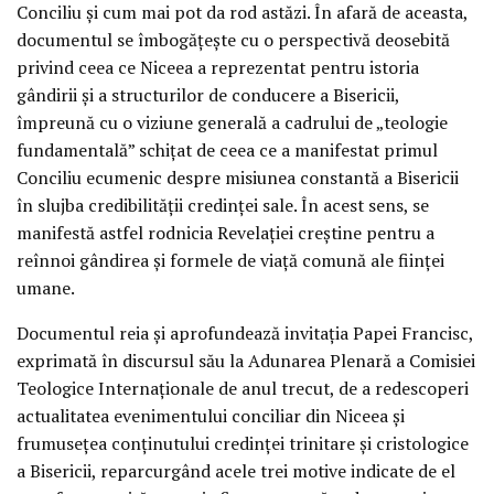
Conciliu și cum mai pot da rod astăzi. În afară de aceasta,
documentul se îmbogățește cu o perspectivă deosebită
privind ceea ce Niceea a reprezentat pentru istoria
gândirii și a structurilor de conducere a Bisericii,
împreună cu o viziune generală a cadrului de „teologie
fundamentală” schițat de ceea ce a manifestat primul
Conciliu ecumenic despre misiunea constantă a Bisericii
în slujba credibilității credinței sale. În acest sens, se
manifestă astfel rodnicia Revelației creștine pentru a
reînnoi gândirea și formele de viață comună ale ființei
umane.
Documentul reia și aprofundează invitația Papei Francisc,
exprimată în discursul său la Adunarea Plenară a Comisiei
Teologice Internaționale de anul trecut, de a redescoperi
actualitatea evenimentului conciliar din Niceea și
frumusețea conținutului credinței trinitare și cristologice
a Bisericii, reparcurgând acele trei motive indicate de el