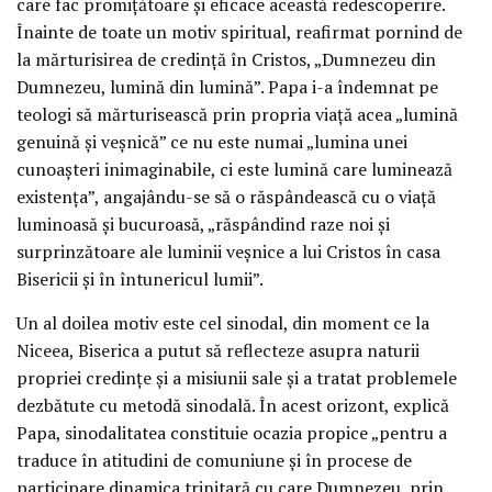
care fac promițătoare și eficace această redescoperire.
Înainte de toate un motiv spiritual, reafirmat pornind de
la mărturisirea de credință în Cristos, „Dumnezeu din
Dumnezeu, lumină din lumină”. Papa i-a îndemnat pe
teologi să mărturisească prin propria viață acea „lumină
genuină și veșnică” ce nu este numai „lumina unei
cunoașteri inimaginabile, ci este lumină care luminează
existența”, angajându-se să o răspândească cu o viață
luminoasă și bucuroasă, „răspândind raze noi și
surprinzătoare ale luminii veșnice a lui Cristos în casa
Bisericii și în întunericul lumii”.
Un al doilea motiv este cel sinodal, din moment ce la
Niceea, Biserica a putut să reflecteze asupra naturii
propriei credințe și a misiunii sale și a tratat problemele
dezbătute cu metodă sinodală. În acest orizont, explică
Papa, sinodalitatea constituie ocazia propice „pentru a
traduce în atitudini de comuniune și în procese de
participare dinamica trinitară cu care Dumnezeu, prin