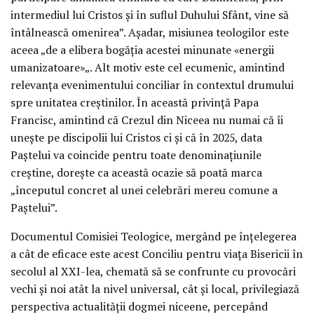
intermediul lui Cristos și în suflul Duhului Sfânt, vine să
întâlnească omenirea”. Așadar, misiunea teologilor este
aceea „de a elibera bogăția acestei minunate «energii
umanizatoare»„. Alt motiv este cel ecumenic, amintind
relevanța evenimentului conciliar în contextul drumului
spre unitatea creștinilor. În această privință Papa
Francisc, amintind că Crezul din Niceea nu numai că îi
unește pe discipolii lui Cristos ci și că în 2025, data
Paștelui va coincide pentru toate denominațiunile
creștine, dorește ca această ocazie să poată marca
„începutul concret al unei celebrări mereu comune a
Paștelui”.
Documentul Comisiei Teologice, mergând pe înțelegerea
a cât de eficace este acest Conciliu pentru viața Bisericii în
secolul al XXI-lea, chemată să se confrunte cu provocări
vechi și noi atât la nivel universal, cât și local, privilegiază
perspectiva actualității dogmei niceene, percepând