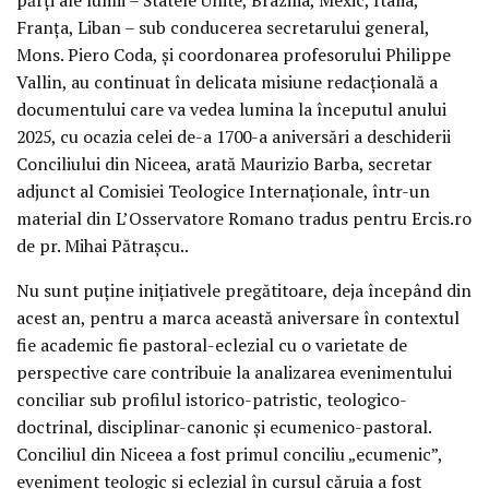
Franța, Liban – sub conducerea secretarului general,
Mons. Piero Coda, și coordonarea profesorului Philippe
Vallin, au continuat în delicata misiune redacțională a
documentului care va vedea lumina la începutul anului
2025, cu ocazia celei de-a 1700-a aniversări a deschiderii
Conciliului din Niceea, arată Maurizio Barba, secretar
adjunct al Comisiei Teologice Internaționale, într-un
material din L’Osservatore Romano tradus pentru Ercis.ro
de pr. Mihai Pătrașcu..
Nu sunt puține inițiativele pregătitoare, deja începând din
acest an, pentru a marca această aniversare în contextul
fie academic fie pastoral-eclezial cu o varietate de
perspective care contribuie la analizarea evenimentului
conciliar sub profilul istorico-patristic, teologico-
doctrinal, disciplinar-canonic și ecumenico-pastoral.
Conciliul din Niceea a fost primul conciliu „ecumenic”,
eveniment teologic și eclezial în cursul căruia a fost