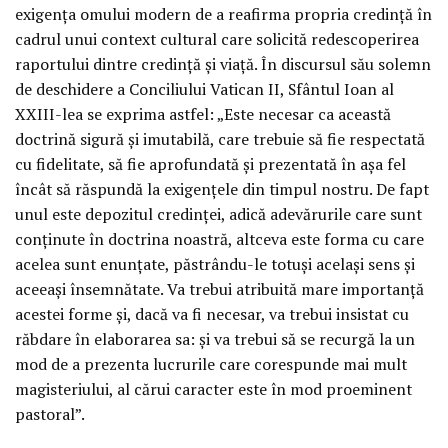
exigența omului modern de a reafirma propria credință în
cadrul unui context cultural care solicită redescoperirea
raportului dintre credință și viață. În discursul său solemn
de deschidere a Conciliului Vatican II, Sfântul Ioan al
XXIII-lea se exprima astfel: „Este necesar ca această
doctrină sigură și imutabilă, care trebuie să fie respectată
cu fidelitate, să fie aprofundată și prezentată în așa fel
încât să răspundă la exigențele din timpul nostru. De fapt
unul este depozitul credinței, adică adevărurile care sunt
conținute în doctrina noastră, altceva este forma cu care
acelea sunt enunțate, păstrându-le totuși același sens și
aceeași însemnătate. Va trebui atribuită mare importanță
acestei forme și, dacă va fi necesar, va trebui insistat cu
răbdare în elaborarea sa: și va trebui să se recurgă la un
mod de a prezenta lucrurile care corespunde mai mult
magisteriului, al cărui caracter este în mod proeminent
pastoral”.