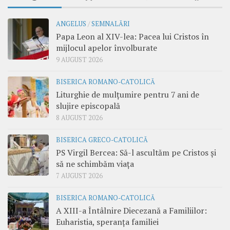
ANGELUS
/
SEMNALĂRI
Papa Leon al XIV-lea: Pacea lui Cristos în
mijlocul apelor învolburate
9 AUGUST 2026
BISERICA ROMANO-CATOLICĂ
Liturghie de mulțumire pentru 7 ani de
slujire episcopală
8 AUGUST 2026
BISERICA GRECO-CATOLICĂ
PS Virgil Bercea: Să-l ascultăm pe Cristos și
să ne schimbăm viața
7 AUGUST 2026
BISERICA ROMANO-CATOLICĂ
A XIII-a Întâlnire Diecezană a Familiilor:
Euharistia, speranța familiei