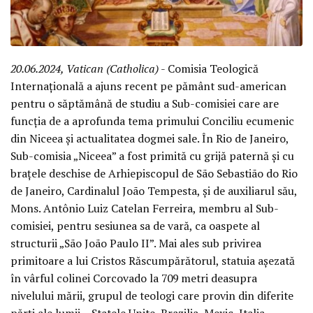
20.06.2024, Vatican (Catholica)
- Comisia Teologică
Internațională a ajuns recent pe pământ sud-american
pentru o săptămână de studiu a Sub-comisiei care are
funcția de a aprofunda tema primului Conciliu ecumenic
din Niceea și actualitatea dogmei sale. În Rio de Janeiro,
Sub-comisia „Niceea” a fost primită cu grijă paternă și cu
brațele deschise de Arhiepiscopul de São Sebastião do Rio
de Janeiro, Cardinalul João Tempesta, și de auxiliarul său,
Mons. Antônio Luiz Catelan Ferreira, membru al Sub-
comisiei, pentru sesiunea sa de vară, ca oaspete al
structurii „São João Paulo II”. Mai ales sub privirea
primitoare a lui Cristos Răscumpărătorul, statuia așezată
în vârful colinei Corcovado la 709 metri deasupra
nivelului mării, grupul de teologi care provin din diferite
părți ale lumii – Statele Unite, Brazilia, Mexic, Italia,