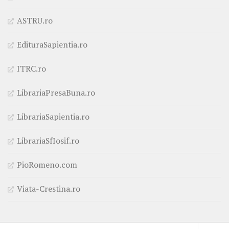
ASTRU.ro
EdituraSapientia.ro
ITRC.ro
LibrariaPresaBuna.ro
LibrariaSapientia.ro
LibrariaSfIosif.ro
PioRomeno.com
Viata-Crestina.ro