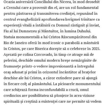
Ocazia aniversării Conciliului din Niceea, în mod deosebit
a Crezului care a provenit din el, are un rol fundamental
pentru păstrarea și transmiterea credinței, repunând în
centrul evanghelizării aprofundarea kerigmei trinitare ca
experiență vitală a întâlnirii cu Domnul răstignit și înviat,
Fiu al lui Dumnezeu și Mântuitor, în lumina Duhului.
Statuia monumentală a lui Cristos Răscumpărătorul din
Rio de Janeiro oferă în mod iconic o parabolă a mântuirii
în Cristos, pe care Biserica dorește să o celebreze în 2025.
Așezată pe colina Corcovado, în timp ce atrage mii de
pelerini, deschide omului modern breșe nemărginite de
frumusețe printr-o vedere impresionantă a întregului
oraș adunat și primi în orizontul încântător al brațelor
deschise ale lui Cristos, a căror extindere pare să ajungă
în fiecare colț al pământului. La picioarele monumentului
care schițează forma inconfundabilă a crucii, omul
credincios are posibilitatea să plonjeze în acea viziune
spirituală și creștină a existenței care ne permite să vedem