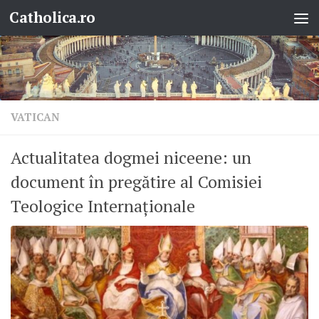
Catholica.ro
Skip to content
VATICAN
Actualitatea dogmei niceene: un
document în pregătire al Comisiei
Teologice Internaționale