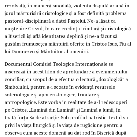
rezolvată, în manieră sinodală, violenta dispută ariană în
jurul mărturisirii cristologice și a fost definită problema
pastoral-disciplinară a datei Paștelui. Ne-a lăsat ca
moștenire Crezul, în care credința trinitară și cristologică
a Bisericii își află identitatea deplină și ne-a făcut să
gustăm frumusețea mântuirii oferite în Cristos Isus, Fiu al
lui Dumnezeu și Mântuitor al omenirii.
Documentul Comisiei Teologice Internaționale se
inserează în acest filon de aprofundare a evenimentului
conciliar, cu scopul de a efectua o lectură „doxologică” a
Simbolului, pentru a-i scoate în evidență resursele
soteriologice și apoi cristologice, trinitare și
antropologice. Este vorba în realitate de a-l redescoperi
pe Cristos, „Lumină din Lumină” și Lumină a lumii, în
toată forța Sa de atracție. Sub profilul patristic, textul va
privi la viața liturgică și la viața de rugăciune pentru a
observa cum aceste domenii au dat rod în Biserică după