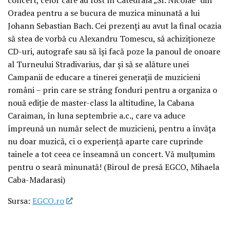
concert, celor care au fost în Catedrala „Sf. Nicolae” din
Oradea pentru a se bucura de muzica minunată a lui
Johann Sebastian Bach. Cei prezenți au avut la final ocazia
să stea de vorbă cu Alexandru Tomescu, să achiziționeze
CD-uri, autografe sau să își facă poze la panoul de onoare
al Turneului Stradivarius, dar și să se alăture unei
Campanii de educare a tinerei generații de muzicieni
români – prin care se strâng fonduri pentru a organiza o
nouă ediție de master-class la altitudine, la Cabana
Caraiman, în luna septembrie a.c., care va aduce
împreună un număr select de muzicieni, pentru a învăța
nu doar muzică, ci o experiență aparte care cuprinde
tainele a tot ceea ce înseamnă un concert. Vă mulțumim
pentru o seară minunată! (Biroul de presă EGCO, Mihaela
Caba-Madarasi)
Sursa:
EGCO.ro