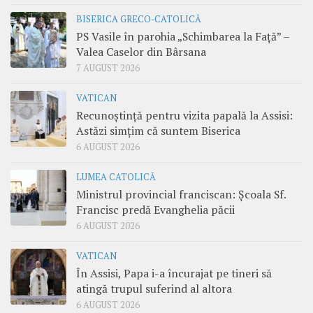
BISERICA GRECO-CATOLICĂ
PS Vasile în parohia „Schimbarea la Față” –
Valea Caselor din Bârsana
7 AUGUST 2026
VATICAN
Recunoștință pentru vizita papală la Assisi:
Astăzi simțim că suntem Biserica
6 AUGUST 2026
LUMEA CATOLICĂ
Ministrul provincial franciscan: Școala Sf.
Francisc predă Evanghelia păcii
6 AUGUST 2026
VATICAN
În Assisi, Papa i-a încurajat pe tineri să
atingă trupul suferind al altora
6 AUGUST 2026