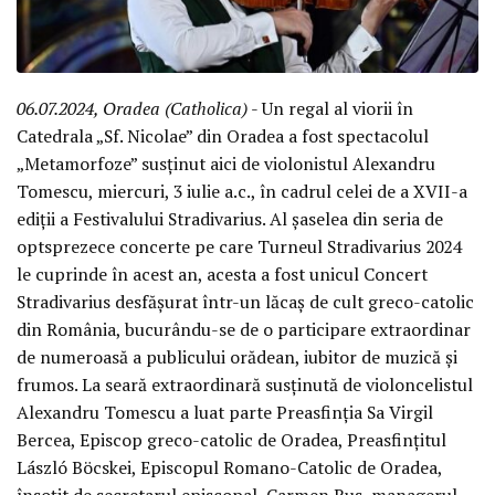
06.07.2024, Oradea (Catholica)
- Un regal al viorii în
Catedrala „Sf. Nicolae” din Oradea a fost spectacolul
„Metamorfoze” susținut aici de violonistul Alexandru
Tomescu, miercuri, 3 iulie a.c., în cadrul celei de a XVII-a
ediții a Festivalului Stradivarius. Al șaselea din seria de
optsprezece concerte pe care Turneul Stradivarius 2024
le cuprinde în acest an, acesta a fost unicul Concert
Stradivarius desfășurat într-un lăcaș de cult greco-catolic
din România, bucurându-se de o participare extraordinar
de numeroasă a publicului orădean, iubitor de muzică și
frumos. La seară extraordinară susținută de violoncelistul
Alexandru Tomescu a luat parte Preasfinția Sa Virgil
Bercea, Episcop greco-catolic de Oradea, Preasfințitul
László Böcskei, Episcopul Romano-Catolic de Oradea,
însoțit de secretarul episcopal, Carmen Rus, managerul