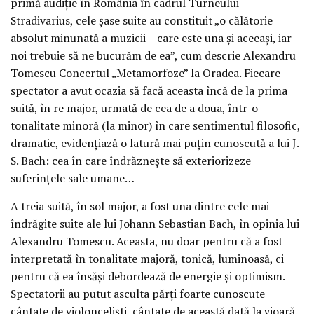
primă audiție în România în cadrul Turneului
Stradivarius, cele șase suite au constituit „o călătorie
absolut minunată a muzicii – care este una și aceeași, iar
noi trebuie să ne bucurăm de ea”, cum descrie Alexandru
Tomescu Concertul „Metamorfoze” la Oradea. Fiecare
spectator a avut ocazia să facă aceasta încă de la prima
suită, în re major, urmată de cea de a doua, într-o
tonalitate minoră (la minor) în care sentimentul filosofic,
dramatic, evidențiază o latură mai puțin cunoscută a lui J.
S. Bach: cea în care îndrăznește să exteriorizeze
suferințele sale umane…
A treia suită, în sol major, a fost una dintre cele mai
îndrăgite suite ale lui Johann Sebastian Bach, în opinia lui
Alexandru Tomescu. Aceasta, nu doar pentru că a fost
interpretată în tonalitate majoră, tonică, luminoasă, ci
pentru că ea însăși debordează de energie și optimism.
Spectatorii au putut asculta părți foarte cunoscute
cântate de violonceliști, cântate de această dată la vioară.