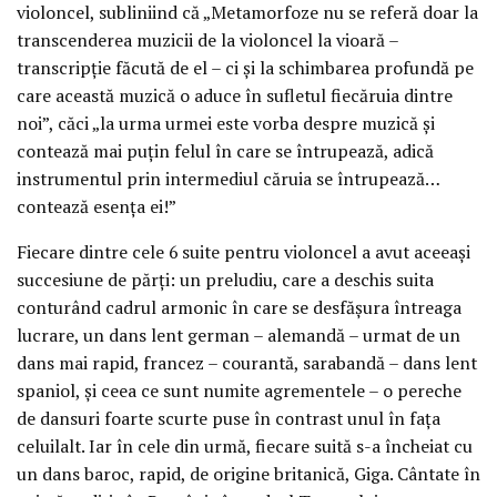
violoncel, subliniind că „Metamorfoze nu se referă doar la
transcenderea muzicii de la violoncel la vioară –
transcripție făcută de el – ci și la schimbarea profundă pe
care această muzică o aduce în sufletul fiecăruia dintre
noi”, căci „la urma urmei este vorba despre muzică și
contează mai puțin felul în care se întrupează, adică
instrumentul prin intermediul căruia se întrupează…
contează esența ei!”
Fiecare dintre cele 6 suite pentru violoncel a avut aceeași
succesiune de părți: un preludiu, care a deschis suita
conturând cadrul armonic în care se desfășura întreaga
lucrare, un dans lent german – alemandă – urmat de un
dans mai rapid, francez – courantă, sarabandă – dans lent
spaniol, și ceea ce sunt numite agrementele – o pereche
de dansuri foarte scurte puse în contrast unul în fața
celuilalt. Iar în cele din urmă, fiecare suită s-a încheiat cu
un dans baroc, rapid, de origine britanică, Giga. Cântate în