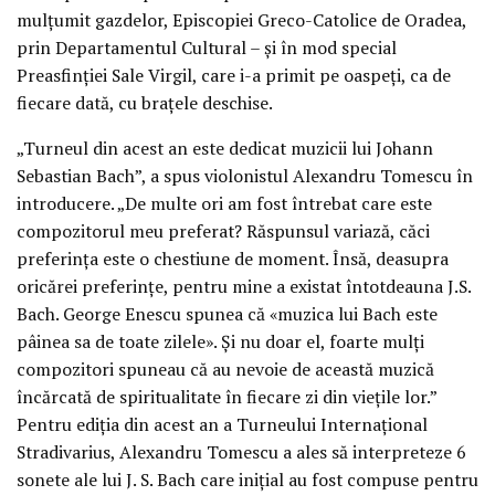
mulțumit gazdelor, Episcopiei Greco-Catolice de Oradea,
prin Departamentul Cultural – și în mod special
Preasfinției Sale Virgil, care i-a primit pe oaspeți, ca de
fiecare dată, cu brațele deschise.
„Turneul din acest an este dedicat muzicii lui Johann
Sebastian Bach”, a spus violonistul Alexandru Tomescu în
introducere. „De multe ori am fost întrebat care este
compozitorul meu preferat? Răspunsul variază, căci
preferința este o chestiune de moment. Însă, deasupra
oricărei preferințe, pentru mine a existat întotdeauna J.S.
Bach. George Enescu spunea că «muzica lui Bach este
pâinea sa de toate zilele». Și nu doar el, foarte mulți
compozitori spuneau că au nevoie de această muzică
încărcată de spiritualitate în fiecare zi din viețile lor.”
Pentru ediția din acest an a Turneului Internațional
Stradivarius, Alexandru Tomescu a ales să interpreteze 6
sonete ale lui J. S. Bach care inițial au fost compuse pentru