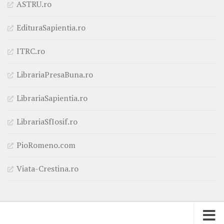
ASTRU.ro
EdituraSapientia.ro
ITRC.ro
LibrariaPresaBuna.ro
LibrariaSapientia.ro
LibrariaSfIosif.ro
PioRomeno.com
Viata-Crestina.ro