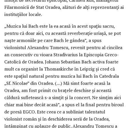
Filarmonicii de Stat Oradea, alături de alți reprezentanți ai
instituțiilor locale.
„Muzica lui Bach este la ea acasă în acest spațiu sacru,
pentru că doar aici, cu această reverberație uriașă, se pot
naște armoniile pe care Bach le gândea”, a spus
violonistul Alexandru Tomescu, revenit pentru al cincilea
an consecutiv cu vioara Stradivarius la Episcopia Greco-
Catolică de Oradea. Johann Sebastian Bach activa foarte
mult ca organist la Thomaskirche în Leipzig și cred că
este spațiul natural pentru muzica lui Bach în Catedrala
„Sf. Nicolae” din Oradea. (…) Mă simt foarte acasă la
Oradea, am fost primit cu brațele deschise și această
căldură sufletească s-a simțit și la concert. Ne simțim aici
chiar mai bine decât acasă”, a spus el la final pentru biroul
de presă EGCO. Este ceea ce a subliniat talentatul
violonist român și în deschiderea serii de la Oradea,
întâmpinat cu aplauze de public. Alexandru Tomescu a