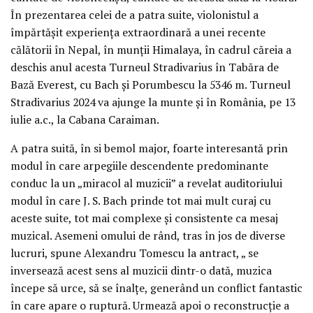
În prezentarea celei de a patra suite, violonistul a
împărtășit experiența extraordinară a unei recente
călătorii în Nepal, în munții Himalaya, în cadrul căreia a
deschis anul acesta Turneul Stradivarius în Tabăra de
Bază Everest, cu Bach și Porumbescu la 5346 m. Turneul
Stradivarius 2024 va ajunge la munte și în România, pe 13
iulie a.c., la Cabana Caraiman.
A patra suită, în si bemol major, foarte interesantă prin
modul în care arpegiile descendente predominante
conduc la un „miracol al muzicii” a revelat auditoriului
modul în care J. S. Bach prinde tot mai mult curaj cu
aceste suite, tot mai complexe și consistente ca mesaj
muzical. Asemeni omului de rând, tras în jos de diverse
lucruri, spune Alexandru Tomescu la antract, „ se
inversează acest sens al muzicii dintr-o dată, muzica
începe să urce, să se înalțe, generând un conflict fantastic
în care apare o ruptură. Urmează apoi o reconstrucție a