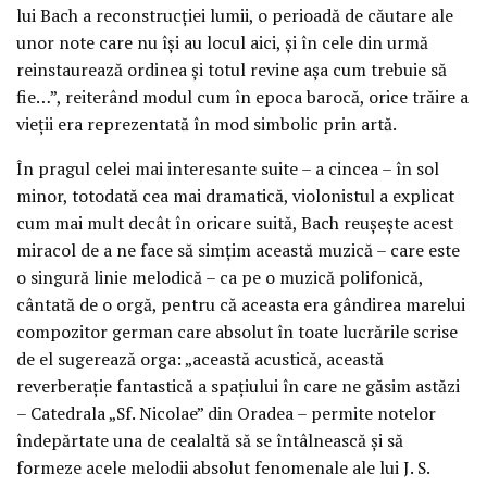
lui Bach a reconstrucției lumii, o perioadă de căutare ale
unor note care nu își au locul aici, și în cele din urmă
reinstaurează ordinea și totul revine așa cum trebuie să
fie…”, reiterând modul cum în epoca barocă, orice trăire a
vieții era reprezentată în mod simbolic prin artă.
În pragul celei mai interesante suite – a cincea – în sol
minor, totodată cea mai dramatică, violonistul a explicat
cum mai mult decât în oricare suită, Bach reușește acest
miracol de a ne face să simțim această muzică – care este
o singură linie melodică – ca pe o muzică polifonică,
cântată de o orgă, pentru că aceasta era gândirea marelui
compozitor german care absolut în toate lucrările scrise
de el sugerează orga: „această acustică, această
reverberație fantastică a spațiului în care ne găsim astăzi
– Catedrala „Sf. Nicolae” din Oradea – permite notelor
îndepărtate una de cealaltă să se întâlnească și să
formeze acele melodii absolut fenomenale ale lui J. S.