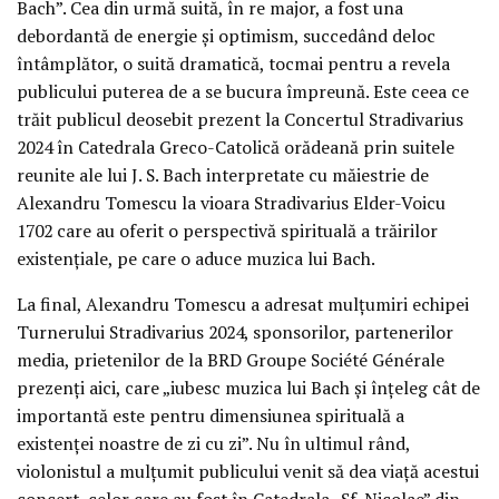
Bach”. Cea din urmă suită, în re major, a fost una
debordantă de energie și optimism, succedând deloc
întâmplător, o suită dramatică, tocmai pentru a revela
publicului puterea de a se bucura împreună. Este ceea ce
trăit publicul deosebit prezent la Concertul Stradivarius
2024 în Catedrala Greco-Catolică orădeană prin suitele
reunite ale lui J. S. Bach interpretate cu măiestrie de
Alexandru Tomescu la vioara Stradivarius Elder-Voicu
1702 care au oferit o perspectivă spirituală a trăirilor
existențiale, pe care o aduce muzica lui Bach.
La final, Alexandru Tomescu a adresat mulțumiri echipei
Turnerului Stradivarius 2024, sponsorilor, partenerilor
media, prietenilor de la BRD Groupe Société Générale
prezenți aici, care „iubesc muzica lui Bach și înțeleg cât de
importantă este pentru dimensiunea spirituală a
existenței noastre de zi cu zi”. Nu în ultimul rând,
violonistul a mulțumit publicului venit să dea viață acestui