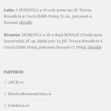
Latin:
† DUMINICA a 19-a de peste an; Sf. Tereza
Benedicta a Crucii (Edith Stein), fc. m., patroană a
Europei
(detalii)
Bizantin:
DUMINICA a 10-a după RUSALII (Vindecarea
lunaticului). Sf. ap. Matia (sec. I); [Sf. Tereza Benedicta a
Crucii (Edith Stein), patroana Europei († 1942)].
(detalii)
PARTENERI
ARCB.ro
BisericaRomanaUnita.ro
Cateheza.ro