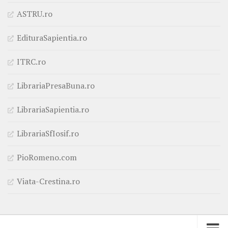
ASTRU.ro
EdituraSapientia.ro
ITRC.ro
LibrariaPresaBuna.ro
LibrariaSapientia.ro
LibrariaSfIosif.ro
PioRomeno.com
Viata-Crestina.ro