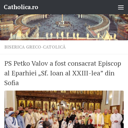
Catholica.ro
Skip to content
BISERICA GRECO-CATOLICĂ
PS Petko Valov a fost consacrat Episcop
al Eparhiei „Sf. Ioan al XXIII-lea” din
Sofia