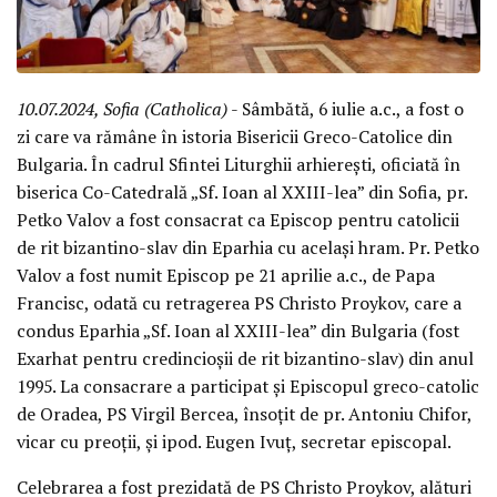
10.07.2024, Sofia (Catholica)
- Sâmbătă, 6 iulie a.c., a fost o
zi care va rămâne în istoria Bisericii Greco-Catolice din
Bulgaria. În cadrul Sfintei Liturghii arhierești, oficiată în
biserica Co-Catedrală „Sf. Ioan al XXIII-lea” din Sofia, pr.
Petko Valov a fost consacrat ca Episcop pentru catolicii
de rit bizantino-slav din Eparhia cu același hram. Pr. Petko
Valov a fost numit Episcop pe 21 aprilie a.c., de Papa
Francisc, odată cu retragerea PS Christo Proykov, care a
condus Eparhia „Sf. Ioan al XXIII-lea” din Bulgaria (fost
Exarhat pentru credincioșii de rit bizantino-slav) din anul
1995. La consacrare a participat și Episcopul greco-catolic
de Oradea, PS Virgil Bercea, însoțit de pr. Antoniu Chifor,
vicar cu preoții, și ipod. Eugen Ivuț, secretar episcopal.
Celebrarea a fost prezidată de PS Christo Proykov, alături