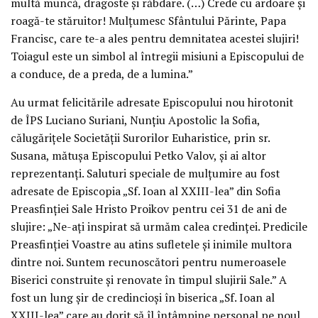
multă muncă, dragoste și răbdare. (…) Crede cu ardoare și
roagă-te stăruitor! Mulțumesc Sfântului Părinte, Papa
Francisc, care te-a ales pentru demnitatea acestei slujiri!
Toiagul este un simbol al întregii misiuni a Episcopului de
a conduce, de a preda, de a lumina.”
Au urmat felicitările adresate Episcopului nou hirotonit
de ÎPS Luciano Suriani, Nunțiu Apostolic la Sofia,
călugărițele Societății Surorilor Euharistice, prin sr.
Susana, mătușa Episcopului Petko Valov, și ai altor
reprezentanți. Saluturi speciale de mulțumire au fost
adresate de Episcopia „Sf. Ioan al XXIII-lea” din Sofia
Preasfinției Sale Hristo Proikov pentru cei 31 de ani de
slujire: „Ne-ați inspirat să urmăm calea credinței. Predicile
Preasfinției Voastre au atins sufletele și inimile multora
dintre noi. Suntem recunoscători pentru numeroasele
Biserici construite și renovate în timpul slujirii Sale.” A
fost un lung șir de credincioși în biserica „Sf. Ioan al
XXIII-lea” care au dorit să îl întâmpine personal pe noul