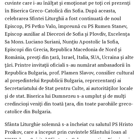
cuvinte care i-au înălțat și emoționat pe toți cei prezenți
în Biserica Greco-Catolică din Sofia. După aceasta,
celebrarea Sfintei Liturghii a fost continuată de noul
Episcop, PS Petko Valo, împreună cu PS Rumen Stanev,
Episcop auxiliar al Diecezei de Sofia și Plovdiv, Excelența
Sa Mons. Luciano Suriani, Nunțiu Apostolic la Sofia,
Episcopi din Grecia, Republica Macedonia de Nord și
România, preoți din țară, Israel, Italia, SUA, Ucraina și alte
țări. Printre invitații oficiali s-au numărat ambasadorii în
Republica Bulgaria, prof. Plamen Slavov, consilier cultural
al președintelui Republicii Bulgaria, reprezentanți ai
Secretariatului de Stat pentru Culte, ai autorităților locale
și de stat. Biserica lui Dumnezeu s-a umplut și de mulți
credincioși veniți din toată țara, din toate parohiile greco-
catolice din Bulgaria.
Sfânta Liturghie solemnă s-a încheiat cu salutul PS Hristo
Proikov, care a început prin cuvintele Sfântului Ioan al