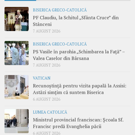
BISERICA GRECO-CATOLICĂ
PF Claudiu, la Schitul „Sfânta Cruce” din
Stânceni
7 AUGUST 2026
BISERICA GRECO-CATOLICĂ
PS Vasile în parohia „Schimbarea la Față” –
Valea Caselor din Bârsana
7 AUGUST 2026
VATICAN
Recunoștință pentru vizita papală la Assisi:
Astăzi simțim că suntem Biserica
6 AUGUST 2026
LUMEA CATOLICĂ
Ministrul provincial franciscan: Școala Sf.
Francisc predă Evanghelia păcii
6 AUGUST 2026