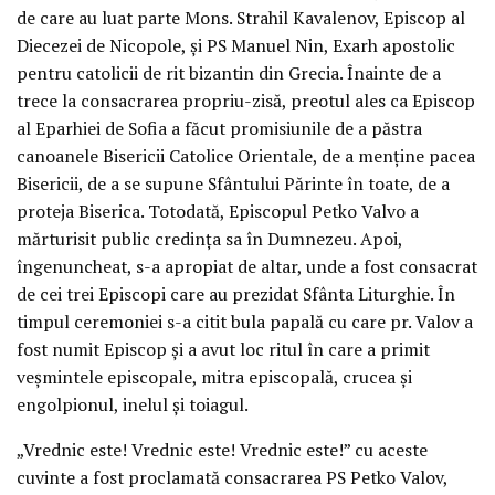
de care au luat parte Mons. Strahil Kavalenov, Episcop al
Diecezei de Nicopole, și PS Manuel Nin, Exarh apostolic
pentru catolicii de rit bizantin din Grecia. Înainte de a
trece la consacrarea propriu-zisă, preotul ales ca Episcop
al Eparhiei de Sofia a făcut promisiunile de a păstra
canoanele Bisericii Catolice Orientale, de a menține pacea
Bisericii, de a se supune Sfântului Părinte în toate, de a
proteja Biserica. Totodată, Episcopul Petko Valvo a
mărturisit public credința sa în Dumnezeu. Apoi,
îngenuncheat, s-a apropiat de altar, unde a fost consacrat
de cei trei Episcopi care au prezidat Sfânta Liturghie. În
timpul ceremoniei s-a citit bula papală cu care pr. Valov a
fost numit Episcop și a avut loc ritul în care a primit
veșmintele episcopale, mitra episcopală, crucea și
engolpionul, inelul și toiagul.
„Vrednic este! Vrednic este! Vrednic este!” cu aceste
cuvinte a fost proclamată consacrarea PS Petko Valov,