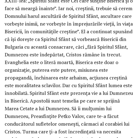
XXIII-lea: „Spiritul Sfânt este Cel care susține Biserica și o
face să meargă înainte”. Iar noi, creștinii, trebuie să cerem
Domnului harul ascultării de Spiritul Sfânt, ascultare care
vorbește inimii, ne vorbește în împrejurările vieții, în viața
Bisericii, în comunitățile creștine”. El a continuat spunând
că își dorește ca Spiritul Sfânt să vorbească Bisericii din
Bulgaria cu această consacrare, căci „fără Spiritul Sfânt,
Dumnezeu este îndepărtat, Cristos rămâne în trecut.
Evanghelia este o literă moartă, Biserica este doar o
organizație, puterea este putere, misiunea este
propagandă, închinarea este arhaism, acțiunea creștină
este moralitatea sclavilor. Dar cu Spiritul Sfânt lumea este
înnobilată. Spiritul Sfânt este prezența vie a lui Dumnezeu
în Biserică. Apostolii sunt temelia pe care se sprijină
Marea Cetate a lui Dumnezeu. Să îi mulțumim lui
Dumnezeu, Preasfințite Petko Valov, care te-a făcut
conducătorul sufletelor omenești, cârmaci al corabiei lui
Cristos. Turma care ți-a fost încredințată va necesita