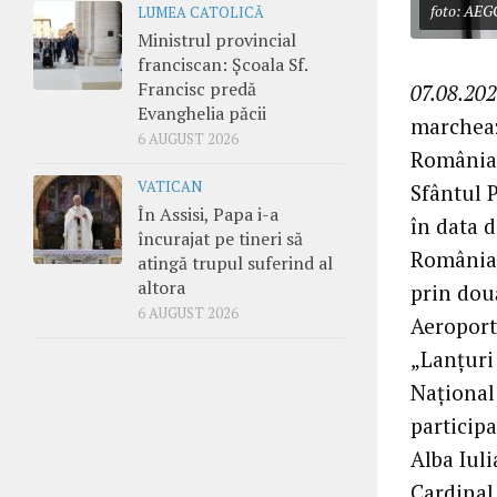
foto: AEG
LUMEA CATOLICĂ
Ministrul provincial
franciscan: Școala Sf.
Francisc predă
07.08.202
Evanghelia păcii
marchează
6 AUGUST 2026
România 
VATICAN
Sfântul P
În Assisi, Papa i-a
în data d
încurajat pe tineri să
România 
atingă trupul suferind al
altora
prin două
6 AUGUST 2026
Aeroportu
„Lanțuri 
Național
participa
Alba Iuli
Cardinal