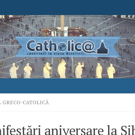
A GRECO-CATOLICĂ
festări aniversare la Si