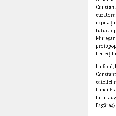
Constant
curatorul
expoziție
tuturor 
Mureșan.
protopop
Fericițil
La final,
Constanti
catolici 
Papei Fra
lunii aug
Făgăraș)