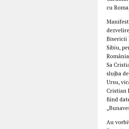
cu Roma,
Manifest
dezvelire
Biserici
Sibiu, pe
România”.
Sa Cristi
slujba de
Ursu, vic
Cristian 
fiind da
„Bunavest
Au vorbi