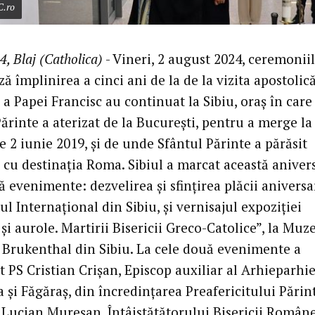
C.ro
4, Blaj (Catholica)
- Vineri, 2 august 2024, ceremonii
 împlinirea a cinci ani de la de la vizita apostolică
a Papei Francisc au continuat la Sibiu, oraș în care
ărinte a aterizat de la București, pentru a merge la 
e 2 iunie 2019, și de unde Sfântul Părinte a părăsit
cu destinația Roma. Sibiul a marcat această aniver
 evenimente: dezvelirea și sfințirea plăcii aniversar
l Internațional din Sibiu, și vernisajul expoziției
și aurole. Martirii Bisericii Greco-Catolice”, la Muz
 Brukenthal din Sibiu. La cele două evenimente a
t PS Cristian Crișan, Episcop auxiliar al Arhieparhie
a și Făgăraș, din încredințarea Preafericitului Părin
 Lucian Mureșan, Întâistătătorului Bisericii Român