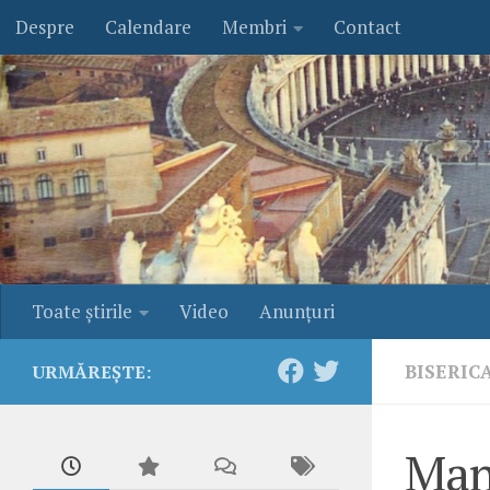
Despre
Calendare
Membri
Contact
Skip to content
Toate ştirile
Video
Anunţuri
BISERIC
URMĂREȘTE:
Mani