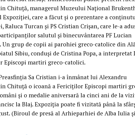
in Chituță, managerul Muzeului Național Brukenth
 Expoziției, care a făcut și o prezentare a conținut
i, Raluca Turcan și PS Cristian Crișan, care le-a adu
participanților salutul și binecuvântarea PF Lucian
 Un grup de copii ai parohiei greco-catolice din Al
iatul Sibiu, conduși de Cristina Popa, a interpretat
or Episcopi martiri greco-catolici.
 Preasfinția Sa Cristian i-a înmânat lui Alexandru
n Chituță o icoană a Fericiților Episcopi martiri gr
români și o medalie aniversară la cinci ani de la vizi
ncisc la Blaj. Expoziția poate fi vizitată până la sfâr
ust. (Biroul de presă al Arhieparhiei de Alba Iulia ș