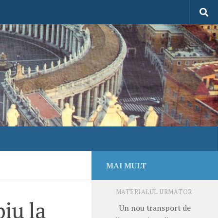
MAI MULT
MATERIALUL URMĂTOR
biu la
Un nou transport de