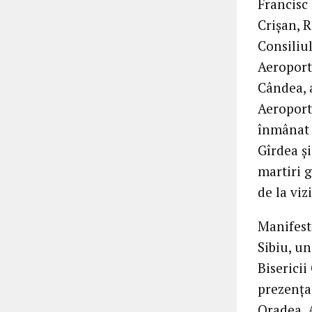
Francisc 
Crișan, 
Consiliu
Aeroportu
Cândea, 
Aeroportu
înmânat 
Gîrdea și
martiri g
de la viz
Manifest
Sibiu, un
Biserici
prezența
Oradea. 