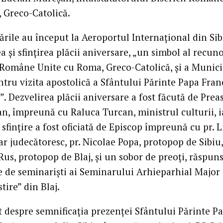
 Greco-Catolică.
ările au început la Aeroportul Internațional din Sib
a și sfințirea plăcii aniversare, „un simbol al recuno
i Române Unite cu Roma, Greco-Catolică, și a Munici
ntru vizita apostolică a Sfântului Părinte Papa Franc
 Dezvelirea plăcii aniversare a fost făcută de Preas
an, împreună cu Raluca Turcan, ministrul culturii, i
 sfințire a fost oficiată de Episcop împreună cu pr. L
ar judecătoresc, pr. Nicolae Popa, protopop de Sibiu,
Rus, protopop de Blaj, și un sobor de preoți, răspun
te de seminariști ai Seminarului Arhieparhial Major
ire” din Blaj.
t despre semnificația prezenței Sfântului Părinte P