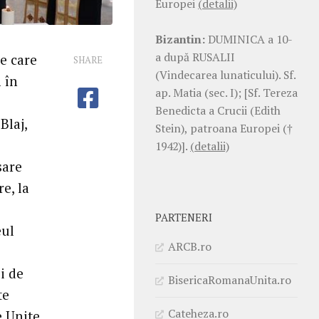
Europei
(detalii)
Bizantin:
DUMINICA a 10-
a după RUSALII
le care
SHARE
(Vindecarea lunaticului). Sf.
 în
ap. Matia (sec. I); [Sf. Tereza
Benedicta a Crucii (Edith
Blaj,
Stein), patroana Europei (†
1942)].
(detalii)
sare
e, la
PARTENERI
eul
ARCB.ro
i de
BisericaRomanaUnita.ro
te
Cateheza.ro
e Unite