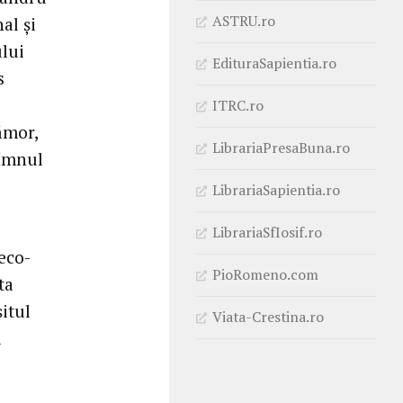
ASTRU.ro
al și
ului
EdituraSapientia.ro
s
ITRC.ro
ămor,
LibrariaPresaBuna.ro
 Imnul
LibrariaSapientia.ro
LibrariaSfIosif.ro
eco-
PioRomeno.com
ta
șitul
Viata-Crestina.ro
i