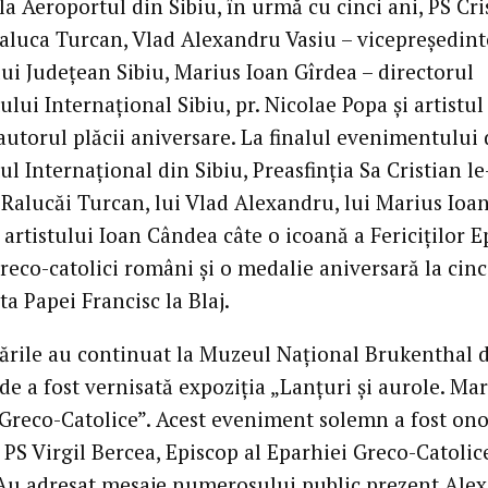
la Aeroportul din Sibiu, în urmă cu cinci ani, PS Cri
Raluca Turcan, Vlad Alexandru Vasiu – vicepreședint
lui Județean Sibiu, Marius Ioan Gîrdea – directorul
lui Internațional Sibiu, pr. Nicolae Popa și artistul
autorul plăcii aniversare. La finalul evenimentului 
l Internațional din Sibiu, Preasfinția Sa Cristian le
Ralucăi Turcan, lui Vlad Alexandru, lui Marius Ioa
 artistului Ioan Cândea câte o icoană a Fericiților E
reco-catolici români și o medalie aniversară la cinc
ita Papei Francisc la Blaj.
ările au continuat la Muzeul Național Brukenthal 
de a fost vernisată expoziția „Lanțuri și aurole. Mart
i Greco-Catolice”. Acest eveniment solemn a fost ono
 PS Virgil Bercea, Episcop al Eparhiei Greco-Catolic
Au adresat mesaje numerosului public prezent Ale