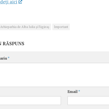
deţi aici
Arhieparhia de Alba Iulia și Făgăraș
Important
N RĂSPUNS
ariu
*
Email
*