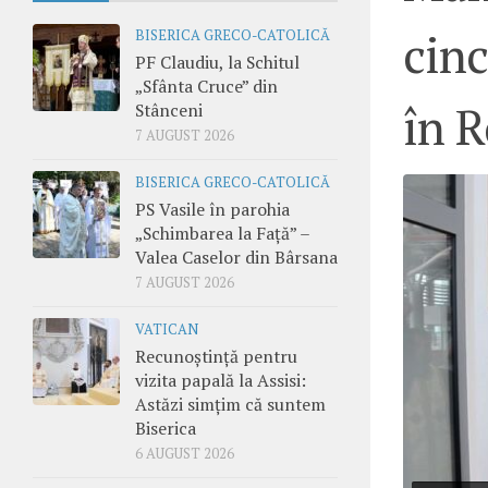
cinc
BISERICA GRECO-CATOLICĂ
PF Claudiu, la Schitul
„Sfânta Cruce” din
în 
Stânceni
7 AUGUST 2026
BISERICA GRECO-CATOLICĂ
PS Vasile în parohia
„Schimbarea la Față” –
Valea Caselor din Bârsana
7 AUGUST 2026
VATICAN
Recunoștință pentru
vizita papală la Assisi:
Astăzi simțim că suntem
Biserica
6 AUGUST 2026