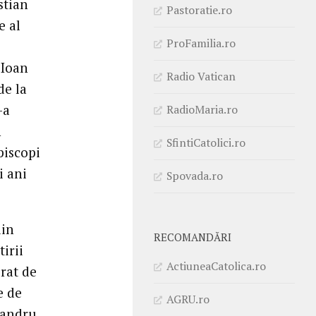
stian
Pastoratie.ro
e al
ProFamilia.ro
 Ioan
Radio Vatican
de la
-a
RadioMaria.ro
n
SfintiCatolici.ro
piscopi
i ani
Spovada.ro
din
RECOMANDĂRI
irii
ActiuneaCatolica.ro
rat de
e de
AGRU.ro
xandru