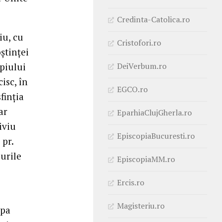
Credinta-Catolica.ro
iu, cu
Cristofori.ro
știnței
DeiVerbum.ro
piului
isc, în
EGCO.ro
finția
ar
EparhiaClujGherla.ro
iviu
EpiscopiaBucuresti.ro
 pr.
surile
EpiscopiaMM.ro
Ercis.ro
Magisteriu.ro
apa