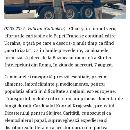
07.08.2024, Vatican (Catholica)
- Chiar și în timpul verii,
eforturile caritabile ale Papei Francisc continuă către
Ucraina, o țară pe care a descris-o mult timp ca fiind
„martirizată”. Ca în lunile precedente, camioanele
urmează să plece de la Bazilica ucraineană a Sfintei
Înțelepciuni din Roma, în ziua de miercuri, 7 august.
Camioanele transportă provizii esențiale, precum
alimente, îmbrăcăminte și medicamente, pentru
populația aflată în dificultate a națiunii est-europene.
Transportul include cutii cu ton, un produs alimentar de
lungă durată. Cardinalul Konrad Krajewski, prefectul
Dicasterului pentru Slujirea Carității, cunoscut și ca
elemosinierul papal, supraveghează expedierea și
distribuirea în Ucraina a acestor daruri din partea