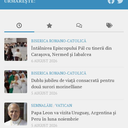
URMĂREȘTE:
BISERICA ROMANO-CATOLICĂ
Întâlnirea Episcopului Pál cu tinerii din
Carașova, Nermed și Iabalcea
6 AUGUST 2026
BISERICA ROMANO-CATOLICĂ
Dublu jubileu de viață consacrată pentru
două surori morinelliane
5 AUGUST 2026
SEMNALĂRI
/
VATICAN
Papa Leon va vizita Uruguay, Argentina și
Peru în luna noiembrie
5 AUGUST 2026