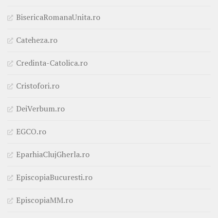
BisericaRomanaUnita.ro
Cateheza.ro
Credinta-Catolica.ro
Cristofori.ro
DeiVerbum.ro
EGCO.ro
EparhiaClujGherla.ro
EpiscopiaBucuresti.ro
EpiscopiaMM.ro