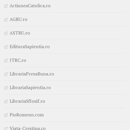
ActiuneaCatolica.ro
AGRU.ro
ASTRU.ro
EdituraSapientia.ro
ITRC.ro
LibrariaPresaBuna.ro
LibrariaSapientia.ro
LibrariaSfIosif.ro
PioRomeno.com
Viata-Crestina.ro