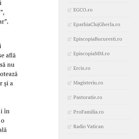
i
EGCO.ro
”,
ar”.
EparhiaClujGherla.ro
EpiscopiaBucuresti.ro
i
EpiscopiaMM.ro
se află
 să nu
Ercis.ro
notează
Magisteriu.ro
 și a
Pastoratie.ro
i în
ProFamilia.ro
 o
Radio Vatican
ală