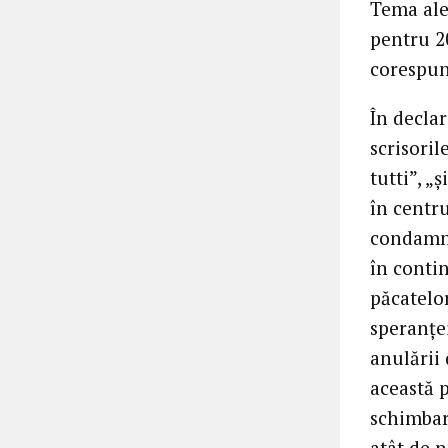
Tema ale
pentru 20
corespunz
În declar
scrisoril
tutti”, „
în centr
condamnă
în contin
păcatelo
speranței
anulării 
această p
schimbare
atât de n