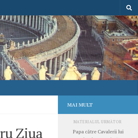
MAI MULT
MATERIALUL URMĂTOR
ru Ziua
Papa către Cavalerii lui