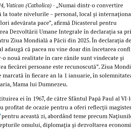
4, Vatican (Catholica)
- „Numai dintr-o convertire
 la toate nivelurile – personal, local și internaționa
flori adevărata pace”, afirmă Dicasterul pentru
ea Dezvoltării Umane Integrale în declarația sa pr
ru Ziua Mondială a Păcii din 2025. În declarația de 
ul adaugă că pacea nu vine doar din încetarea confli
tr-o nouă realitate în care rănile sunt vindecate și
ea fiecărei persoane este recunoscută”. Ziua Mondi
e marcată în fiecare an la 1 ianuarie, în solemnitate
Maria, Mama lui Dumnezeu.
tituirea ei în 1967, de către Sfântul Papă Paul al VI-l
au profitat de ocazie pentru a oferi reflecții magister
pentru această zi, abordând teme precum Națiunil
repturile omului, diplomația și dezvoltarea economi