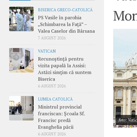
Mond
BISERICA GRECO-CATOLICĂ
PS Vasile în parohia
„Schimbarea la Față” –
Valea Caselor din Bârsana
7 AUGUST 2026
VATICAN
Recunoștință pentru
vizita papală la Assisi:
Astăzi simțim că suntem
Biserica
6 AUGUST 2026
LUMEA CATOLICĂ
Ministrul provincial
franciscan: Școala Sf.
Francisc predă
foto: Vati
Evanghelia păcii
6 AUGUST 2026