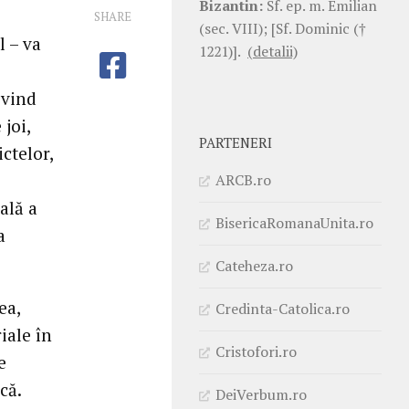
Bizantin:
Sf. ep. m. Emilian
SHARE
(sec. VIII); [Sf. Dominic (†
l – va
1221)].
(detalii)
ivind
joi,
PARTENERI
ctelor,
ARCB.ro
ală a
BisericaRomanaUnita.ro
a
Cateheza.ro
ea,
Credinta-Catolica.ro
iale în
Cristofori.ro
e
că.
DeiVerbum.ro