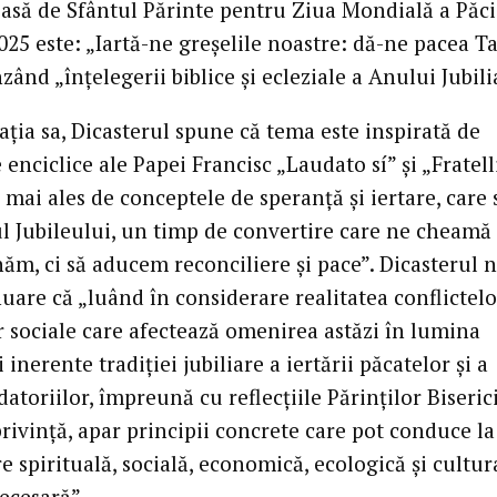
asă de Sfântul Părinte pentru Ziua Mondială a Păci
25 este: „Iartă-ne greșelile noastre: dă-ne pacea Ta
ând „înțelegerii biblice și ecleziale a Anului Jubili
ația sa, Dicasterul spune că tema este inspirată de
e enciclice ale Papei Francisc „Laudato sí” și „Fratell
și mai ales de conceptele de speranță și iertare, care 
ul Jubileului, un timp de convertire care ne cheamă
m, ci să aducem reconciliere și pace”. Dicasterul 
uare că „luând în considerare realitatea conflictelor
r sociale care afectează omenirea astăzi în lumina
 inerente tradiției jubiliare a iertării păcatelor și a
datoriilor, împreună cu reflecțiile Părinților Biserici
rivință, apar principii concrete care pot conduce la
 spirituală, socială, economică, ecologică și cultur
ecesară”.