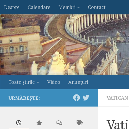
Despre
Calendare
Membri
Contact
Skip to content
Toate ştirile
Video
Anunţuri
VATICAN
URMĂREȘTE:
Vat