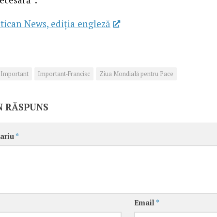
tican News, ediția engleză
Important
Important-Francisc
Ziua Mondială pentru Pace
N RĂSPUNS
ariu
*
Email
*