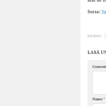
Sursa:
Va
Etichete:
LASĂ U
Coment
Nume
*