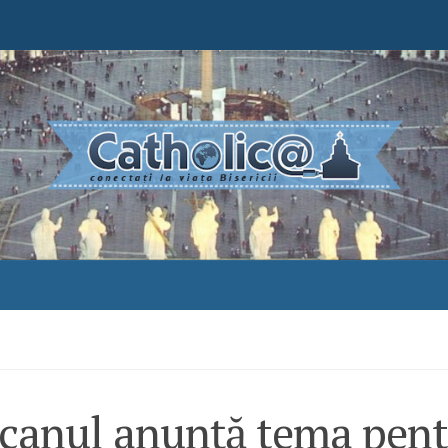
icanul anunță tema pent