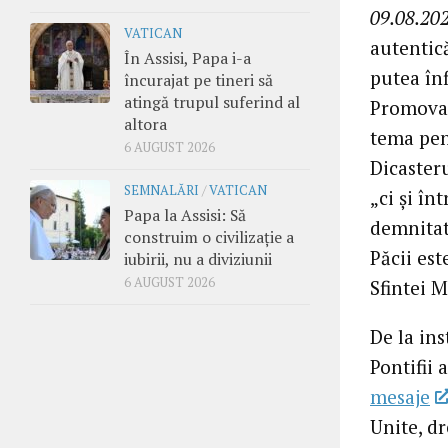
09.08.202
VATICAN
autentică
În Assisi, Papa i-a
putea în
încurajat pe tineri să
atingă trupul suferind al
Promovar
altora
tema pent
6 AUGUST 2026
Dicaster
SEMNALĂRI
/
VATICAN
„ci și în
Papa la Assisi: Să
demnitat
construim o civilizație a
Păcii est
iubirii, nu a diviziunii
6 AUGUST 2026
Sfintei 
De la ins
Pontifii 
mesaje
Unite, d