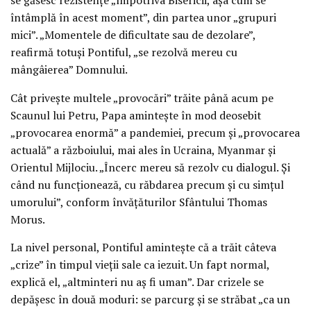
întâmplă în acest moment”, din partea unor „grupuri
mici”. „Momentele de dificultate sau de dezolare”,
reafirmă totuși Pontiful, „se rezolvă mereu cu
mângâierea” Domnului.
Cât privește multele „provocări” trăite până acum pe
Scaunul lui Petru, Papa amintește în mod deosebit
„provocarea enormă” a pandemiei, precum și „provocarea
actuală” a războiului, mai ales în Ucraina, Myanmar și
Orientul Mijlociu. „Încerc mereu să rezolv cu dialogul. Și
când nu funcționează, cu răbdarea precum și cu simțul
umorului”, conform învățăturilor Sfântului Thomas
Morus.
La nivel personal, Pontiful amintește că a trăit câteva
„crize” în timpul vieții sale ca iezuit. Un fapt normal,
explică el, „altminteri nu aș fi uman”. Dar crizele se
depășesc în două moduri: se parcurg și se străbat „ca un