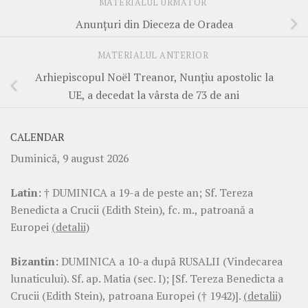
MATERIALUL URMĂTOR
Anunțuri din Dieceza de Oradea
MATERIALUL ANTERIOR
Arhiepiscopul Noël Treanor, Nunțiu apostolic la
UE, a decedat la vârsta de 73 de ani
CALENDAR
Duminică, 9 august 2026
Latin:
† DUMINICA a 19-a de peste an; Sf. Tereza
Benedicta a Crucii (Edith Stein), fc. m., patroană a
Europei
(detalii)
Bizantin:
DUMINICA a 10-a după RUSALII (Vindecarea
lunaticului). Sf. ap. Matia (sec. I); [Sf. Tereza Benedicta a
Crucii (Edith Stein), patroana Europei († 1942)].
(detalii)