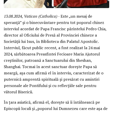
13.08.2024, Vatican (Catholica)
- Este „un mesaj de
speranță” și o binecuvântare pentru tot poporul chinez
interviul acordat de Papa Francisc părintelui Pedro Chia,
director al Oficiului de Presă al Provinciei chineze a
Societății lui Isus, în Biblioteca din Palatul Apostolic.
Interviul, făcut public recent, a fost realizat la 24 mai
2024, sărbătoarea Preasfintei Fecioare Maria Ajutorul
creștinilor, patroană a Sanctuarului din Sheshan,
Shanghai. Tocmai în acest sanctuar dorește Papa să
meargă, așa cum afirmă el în interviu, caracterizat de o
puternică amprentă spirituală și presărat cu amintiri
personale ale Pontifului și cu reflecțiile sale pentru
viitorul Bisericii.
În țara asiatică, afirmă el, dorește să îi întâlnească pe
Episcopii locali și „poporul lui Dumnezeu care este așa de