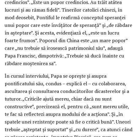
credincios”. „Este un popor credincios. Au trăit atâtea
lucruri și au rămas fideli”. Tinerilor catolici chinezi, în
mod deosebit, Pontiful le reafirmă conceptul speranței
unui popor care este învățător de speranță” și „de răbdare
în așteptare”. Și acesta, evidențiază el, „este un lucru
foarte frumos”. Poporul din China este „un mare popor”
care „nu trebuie să irosească patrimoniul său”, adaugă
Papa Francisc, dimpotrivă: „Trebuie să ducă înainte cu
răbdare moștenirea sa”.
În cursul interviului, Papa se oprește și asupra
pontificatului său, condus – explică el – cu colaborarea,
ascultarea și consultarea conducătorilor dicasterelor și a
tuturor. „Criticile ajută mereu, chiar dacă nu sunt
constructive”, precizează el, pentru că „sunt mereu utile,
te fac să reflectezi asupra modului de a acționa”. Și „în
spatele unei rezistențe poate să fie o critică bună”. Uneori
trebuie „așteptat și suportat” și „cu durere”, ca atunci când
se găsesc rezistențe „împotriva Bisericii, așa cum se