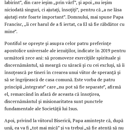
labirint”, din care ieșim „prin vârf”, și apoi „nu ieșim
niciodată singuri, ci ajutați, însoțiți”, pentru că „a ne lăsa
ajutați este foarte important”. Domnului, mai spune Papa
Francisc, „îi cer harul de a fi iertat, ca El să fie răbdător cu
mine”.
Pontiful se oprește și asupra celor patru preferințe
apostolice universale ale iezuiților, indicate în 2019 pentru
următorii zece ani: să promoveze exercițiile spirituale și
discernământul, să meargă cu săracii și cu cei excluși, să îi
însoțească pe tineri în crearea unui viitor de speranță și
să se îngrijească de casa comună. Este vorba de patru
principii „integrate” care „nu pot să fie separate”, afirmă
el, remarcând în afară de aceasta că însoțirea,
discernământul și misionaritatea sunt punctele
fundamentale ale Societății lui Isus.
Apoi, privind la viitorul Bisericii, Papa amintește că, după
unii, ea va fi „tot mai mică” și va trebui „să fie atentă să nu