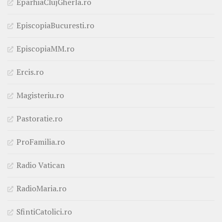
EparhiaClujGherla.ro
EpiscopiaBucuresti.ro
EpiscopiaMM.ro
Ercis.ro
Magisteriu.ro
Pastoratie.ro
ProFamilia.ro
Radio Vatican
RadioMaria.ro
SfintiCatolici.ro