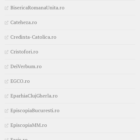
BisericaRomanaUnita.ro
Cateheza.ro
Credinta-Catolica.ro
Cristofori.ro
DeiVerbum.ro
EGCO.ro
EparhiaClujGherla.ro
EpiscopiaBucuresti.ro
EpiscopiaMM.ro
Ercis.ro