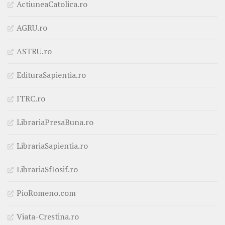
ActiuneaCatolica.ro
AGRU.ro
ASTRU.ro
EdituraSapientia.ro
ITRC.ro
LibrariaPresaBuna.ro
LibrariaSapientia.ro
LibrariaSfIosif.ro
PioRomeno.com
Viata-Crestina.ro