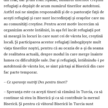
refugiați a depășit de acum numărul tinerilor autohtoni.
Astfel noi ne simțim responsabili și de o pastorație față de
acești refugiați și care sunt încredințați și orașelor care nu
au comunități creștine. Pentru acest motiv încercăm să
organizăm aceste întâlniri, în așa fel încât refugiații pot
să meargă în locuri în care sunt cei de vârsta lor, creștinii
locali. Și participarea acestor refugiați îmbogățește mult
viața tinerilor noștri, pentru că au ocazia de a-și da seama
de realitatea actuală, despre modul în care merge înainte
lumea cu dificultățile sale. Dar și refugiații, întâlnindu-i pe
autohtonii de vârsta lor, se simt părtași ai Bisericii din care
fac parte temporar.
– Ce speranțe nutriți Dvs pentru tineri?
– Speranța este ca acești tineri să rămână în Turcia, ca să
continue să stea în Biserică și ca să contribuie la mersul
Bisericii. Și pentru că viitorul Bisericii în Turcia sunt