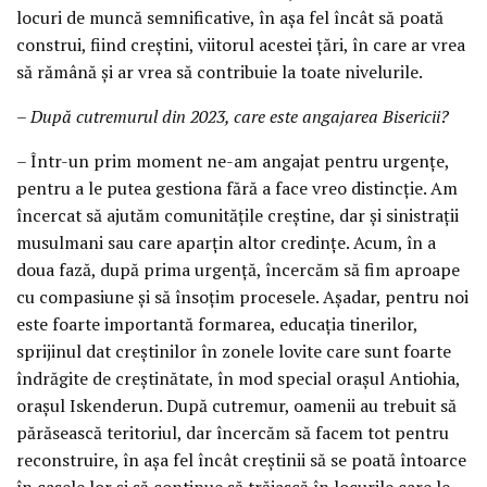
locuri de muncă semnificative, în așa fel încât să poată
construi, fiind creștini, viitorul acestei țări, în care ar vrea
să rămână și ar vrea să contribuie la toate nivelurile.
– După cutremurul din 2023, care este angajarea Bisericii?
– Într-un prim moment ne-am angajat pentru urgențe,
pentru a le putea gestiona fără a face vreo distincție. Am
încercat să ajutăm comunitățile creștine, dar și sinistrații
musulmani sau care aparțin altor credințe. Acum, în a
doua fază, după prima urgență, încercăm să fim aproape
cu compasiune și să însoțim procesele. Așadar, pentru noi
este foarte importantă formarea, educația tinerilor,
sprijinul dat creștinilor în zonele lovite care sunt foarte
îndrăgite de creștinătate, în mod special orașul Antiohia,
orașul Iskenderun. După cutremur, oamenii au trebuit să
părăsească teritoriul, dar încercăm să facem tot pentru
reconstruire, în așa fel încât creștinii să se poată întoarce
în casele lor și să continue să trăiască în locurile care le