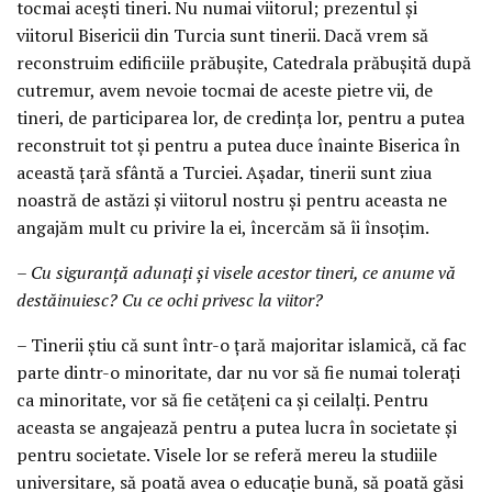
tocmai acești tineri. Nu numai viitorul; prezentul și
viitorul Bisericii din Turcia sunt tinerii. Dacă vrem să
reconstruim edificiile prăbușite, Catedrala prăbușită după
cutremur, avem nevoie tocmai de aceste pietre vii, de
tineri, de participarea lor, de credința lor, pentru a putea
reconstruit tot și pentru a putea duce înainte Biserica în
această țară sfântă a Turciei. Așadar, tinerii sunt ziua
noastră de astăzi și viitorul nostru și pentru aceasta ne
angajăm mult cu privire la ei, încercăm să îi însoțim.
– Cu siguranță adunați și visele acestor tineri, ce anume vă
destăinuiesc? Cu ce ochi privesc la viitor?
– Tinerii știu că sunt într-o țară majoritar islamică, că fac
parte dintr-o minoritate, dar nu vor să fie numai tolerați
ca minoritate, vor să fie cetățeni ca și ceilalți. Pentru
aceasta se angajează pentru a putea lucra în societate și
pentru societate. Visele lor se referă mereu la studiile
universitare, să poată avea o educație bună, să poată găsi