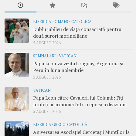
BISERICA ROMANO-CATOLICĂ
Dublu jubileu de viață consacrată pentru
două surori morinelliane
5 AUGUST 2026
SEMNALĂRI
/
VATICAN
Papa Leon va vizita Uruguay, Argentina și
Peru în luna noiembrie
5 AUGUST 2026
VATICAN
Papa Leon către Cavalerii lui Columb: Fiți
profeți ai armoniei într-o epocă a diviziunii
5 AUGUST 2026
BISERICA GRECO-CATOLICĂ
Aniversarea Asociației Cercetașii Munților la