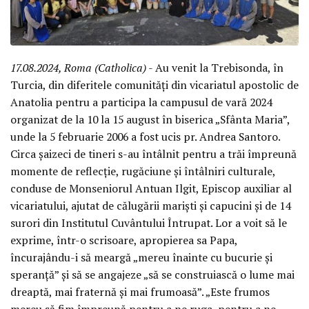
17.08.2024, Roma (Catholica)
- Au venit la Trebisonda, în
Turcia, din diferitele comunități din vicariatul apostolic de
Anatolia pentru a participa la campusul de vară 2024
organizat de la 10 la 15 august în biserica „Sfânta Maria”,
unde la 5 februarie 2006 a fost ucis pr. Andrea Santoro.
Circa șaizeci de tineri s-au întâlnit pentru a trăi împreună
momente de reflecție, rugăciune și întâlniri culturale,
conduse de Monseniorul Antuan Ilgit, Episcop auxiliar al
vicariatului, ajutat de călugării mariști și capucini și de 14
surori din Institutul Cuvântului Întrupat. Lor a voit să le
exprime, într-o scrisoare, apropierea sa Papa,
încurajându-i să meargă „mereu înainte cu bucurie și
speranță” și să se angajeze „să se construiască o lume mai
dreaptă, mai fraternă și mai frumoasă”. „Este frumos
mereu să fim împreună pentru a ne ruga, pentru a ne