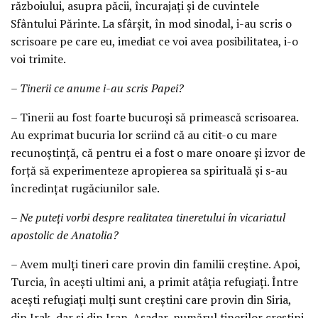
războiului, asupra păcii, încurajați și de cuvintele
Sfântului Părinte. La sfârșit, în mod sinodal, i-au scris o
scrisoare pe care eu, imediat ce voi avea posibilitatea, i-o
voi trimite.
– Tinerii ce anume i-au scris Papei?
– Tinerii au fost foarte bucuroși să primească scrisoarea.
Au exprimat bucuria lor scriind că au citit-o cu mare
recunoștință, că pentru ei a fost o mare onoare și izvor de
forță să experimenteze apropierea sa spirituală și s-au
încredințat rugăciunilor sale.
– Ne puteți vorbi despre realitatea tineretului în vicariatul
apostolic de Anatolia?
– Avem mulți tineri care provin din familii creștine. Apoi,
Turcia, în acești ultimi ani, a primit atâția refugiați. Între
acești refugiați mulți sunt creștini care provin din Siria,
din Irak, dar și din Iran. Așadar, numărul tinerilor creștini