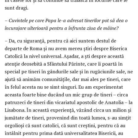
sunt dragi.
– Cuvintele pe care Papa le-a adresat tinerilor pot să dea o
încurajare ulterioară pentru a înfrunta ziua de mâine?
– Da, cu siguranță, pentru că aici suntem destul de
departe de Roma și nu avem mereu știri despre Biserica
Catolică la nivel universal. Așadar, a ști despre această
atenție deosebită a Sfântului Părinte, care îi poartă în
special pe tineri în gândurile sale și în rugăciunile sale, ne
ajută să animăm comunitățile, dar mai ales pe tineri, care
în felul acesta nu se simt singuri. Eu am experimentat
aceasta foarte bine ducând un mic grup de tineri – circa
patruzeci de tineri din vicariatul apostolic de Anatolia – la
Lisabona. În această experiență, văzând circa un milion și
jumătate de tineri, provenind din toată lumea, s-au simțit
orgolioși că sunt catolici, că sunt creștini, pentru că au
întâlnit pentru prima dată universalitatea Bisericii, au