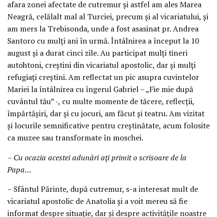
afara zonei afectate de cutremur și astfel am ales Marea
Neagră, celălalt mal al Turciei, precum și al vicariatului, și
am mers la Trebisonda, unde a fost asasinat pr. Andrea
Santoro cu mulți ani în urmă. Întâlnirea a început la 10
august și a durat cinci zile. Au participat mulți tineri
autohtoni, creștini din vicariatul apostolic, dar și mulți
refugiați creștini. Am reflectat un pic asupra cuvintelor
Mariei la întâlnirea cu îngerul Gabriel – „Fie mie după
cuvântul tău” -, cu multe momente de tăcere, reflecții,
împărtășiri, dar și cu jocuri, am făcut și teatru. Am vizitat
și locurile semnificative pentru creștinătate, acum folosite
ca muzee sau transformate în moschei.
– Cu ocazia acestei adunări ați primit o scrisoare de la
Papa…
– Sfântul Părinte, după cutremur, s-a interesat mult de
vicariatul apostolic de Anatolia și a voit mereu să fie
informat despre situație, dar și despre activitățile noastre