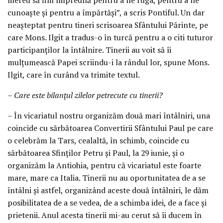
cunoaște și pentru a împărtăși”, a scris Pontiful. Un dar
neașteptat pentru tineri scrisoarea Sfântului Părinte, pe
care Mons. Ilgit a tradus-o în turcă pentru a o citi tuturor
participanților la întâlnire. Tinerii au voit să îi
mulțumească Papei scriindu-i la rândul lor, spune Mons.
Ilgit, care în curând va trimite textul.
– Care este bilanțul zilelor petrecute cu tinerii?
– În vicariatul nostru organizăm două mari întâlniri, una
coincide cu sărbătoarea Convertirii Sfântului Paul pe care
o celebrăm la Tars, cealaltă, în schimb, coincide cu
sărbătoarea Sfinților Petru și Paul, la 29 iunie, și o
organizăm la Antiohia, pentru că vicariatul este foarte
mare, mare ca Italia. Tinerii nu au oportunitatea de a se
întâlni și astfel, organizând aceste două întâlniri, le dăm
posibilitatea de a se vedea, de a schimba idei, de a face și
prietenii. Anul acesta tinerii mi-au cerut să îi ducem în