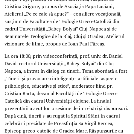
Cristina Grigore, propus de Asociația Papa Luciani;
Atelierul „Pe ce cale să apuc?” – consiliere vocațională,
susținut de Facultatea de Teologie Greco-Catolică din
cadrul Universității „Babeș-Bolyai” Cluj-Napoca și de
Seminarele Teologice de la Blaj, Cluj și Oradea; Atelierul
vizionare de filme, propus de Ioan Paul Fărcaș.
La ora 18:00, prin videoconferință, prof. univ. dr. Daniel
David, rectorul Universității „Babeș-Bolyai” din Cluj-
Napoca, a intrat în dialog cu tinerii. Tema abordată a fost
„Tinerii și provocarea inteligenței artificiale: aspecte
psihologice, educative și etice”, moderator fiind pr.
Cristian Barta, decan al Facultății de Teologie Greco-
Catolică din cadrul Universității clujene. La finalul
prezentării a avut loc o sesiune de întrebări și răspunsuri.
După cină, tinerii s-au rugat la Spiritul Sfânt în cadrul
celebrării prezidate de Preasfinția Sa Virgil Bercea,
Episcop greco-catolic de Oradea Mare. Răspunsurile au