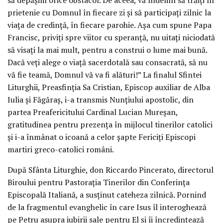
prietenie cu Domnul în fiecare zi și să participați zilnic la
viața de credință, în fiecare parohie. Așa cum spune Papa
Francisc, priviți spre viitor cu speranță, nu uitați niciodată
să visați la mai mult, pentru a construi o lume mai bună.
Dacă veți alege o viață sacerdotală sau consacrată, să nu
vă fie teamă, Domnul vă va fi alături!” La finalul Sfintei
Liturghii, Preasfinția Sa Cristian, Episcop auxiliar de Alba
Iulia și Făgăraș, i-a transmis Nunțiului apostolic, din
partea Preafericitului Cardinal Lucian Mureșan,
gratitudinea pentru prezența în mijlocul tinerilor catolici
și i-a înmânat o icoană a celor șapte Fericiți Episcopi
martiri greco-catolici români.
După Sfânta Liturghie, don Riccardo Pincerato, directorul
Biroului pentru Pastorația Tinerilor din Conferința
Episcopală Italiană, a susținut cateheza zilnică. Pornind
de la fragmentul evanghelic în care Isus îl interoghează
pe Petru asupra iubirii sale pentru El și îi încredințează