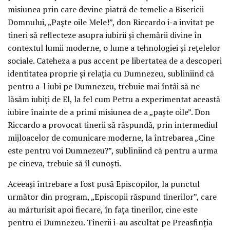
misiunea prin care devine piatră de temelie a Bisericii
Domnului, „Paște oile Mele!”, don Riccardo i-a invitat pe
tineri să reflecteze asupra iubirii și chemării divine în
contextul lumii moderne, o lume a tehnologiei și rețelelor
sociale. Cateheza a pus accent pe libertatea de a descoperi
identitatea proprie și relația cu Dumnezeu, subliniind că
pentru a-l iubi pe Dumnezeu, trebuie mai întâi să ne
lăsăm iubiți de El, la fel cum Petru a experimentat această
iubire înainte de a primi misiunea de a „paște oile”. Don
Riccardo a provocat tinerii să răspundă, prin intermediul
mijloacelor de comunicare moderne, la întrebarea „Cine
este pentru voi Dumnezeu?”, subliniind că pentru a urma
pe cineva, trebuie să îl cunoști.
Aceeași întrebare a fost pusă Episcopilor, la punctul
următor din program, „Episcopii răspund tinerilor”, care
au mărturisit apoi fiecare, în fața tinerilor, cine este
pentru ei Dumnezeu. Tinerii i-au ascultat pe Preasfinția