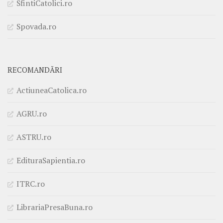
SfintiCatolici.ro
Spovada.ro
RECOMANDĂRI
ActiuneaCatolica.ro
AGRU.ro
ASTRU.ro
EdituraSapientia.ro
ITRC.ro
LibrariaPresaBuna.ro