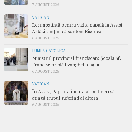
7 AUGUST 2026
VATICAN
Recunoștință pentru vizita papală la Assisi:
Astăzi simțim că suntem Biserica
6 AUGUST 2026
LUMEA CATOLICĂ
Ministrul provincial franciscan: Școala Sf.
Francisc predă Evanghelia păcii
6 AUGUST 2026
VATICAN
În Assisi, Papa i-a încurajat pe tineri să
atingă trupul suferind al altora
6 AUGUST 2026