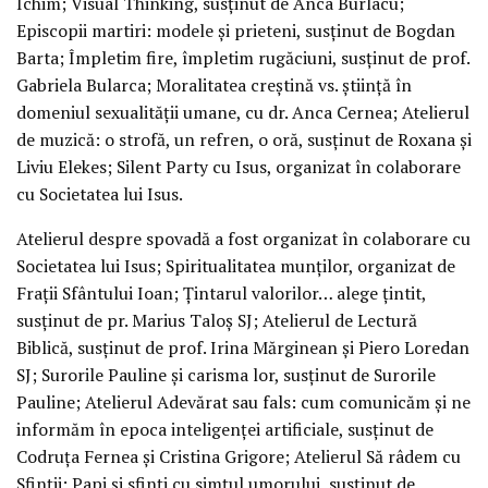
Ichim; Visual Thinking, susținut de Anca Burlacu;
Episcopii martiri: modele și prieteni, susținut de Bogdan
Barta; Împletim fire, împletim rugăciuni, susținut de prof.
Gabriela Bularca; Moralitatea creștină vs. știință în
domeniul sexualității umane, cu dr. Anca Cernea; Atelierul
de muzică: o strofă, un refren, o oră, susținut de Roxana și
Liviu Elekes; Silent Party cu Isus, organizat în colaborare
cu Societatea lui Isus.
Atelierul despre spovadă a fost organizat în colaborare cu
Societatea lui Isus; Spiritualitatea munților, organizat de
Frații Sfântului Ioan; Țintarul valorilor… alege țintit,
susținut de pr. Marius Taloș SJ; Atelierul de Lectură
Biblică, susținut de prof. Irina Mărginean și Piero Loredan
SJ; Surorile Pauline și carisma lor, susținut de Surorile
Pauline; Atelierul Adevărat sau fals: cum comunicăm și ne
informăm în epoca inteligenței artificiale, susținut de
Codruța Fernea și Cristina Grigore; Atelierul Să râdem cu
Sfinții: Papi și sfinți cu simțul umorului, susținut de