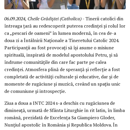
06.09.2024, Cheile Grădiștei (Catholica)
- Tinerii catolici din
întreaga țară au redescoperit puterea credinței și rolul lor
ca „pescari de oameni” în lumea modernă, în cea de-a
doua zi a Întâlnirii Naționale a Tineretului Catolic 2024.
Participanții au fost provocați să își asume o misiune
spirituală, inspirată de modelul apostolului Petru, și să
îndrume comunitățile din care fac parte pe calea
credinței. Atmosfera plină de speranță și reflecție a fost
completată de activități culturale și educative, dar și de
momente de rugăciune și muzică, creând un spațiu unic
de comuniune și introspecție.
Ziua a doua a INTC 2024 s-a deschis cu rugăciunea de
dimineață, urmată de Sfânta Liturghie în rit latin, în limba
română, prezidată de Excelența Sa Giampiero Gloder,
Nunțiul apostolic în România și Republica Moldova. În