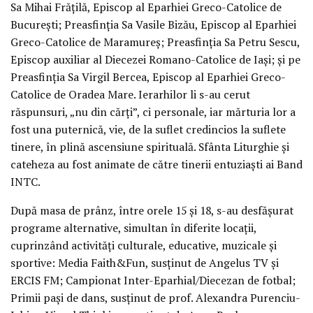
Sa Mihai Frățilă, Episcop al Eparhiei Greco-Catolice de
București; Preasfinția Sa Vasile Bizău, Episcop al Eparhiei
Greco-Catolice de Maramureș; Preasfinția Sa Petru Sescu,
Episcop auxiliar al Diecezei Romano-Catolice de Iași; și pe
Preasfinția Sa Virgil Bercea, Episcop al Eparhiei Greco-
Catolice de Oradea Mare. Ierarhilor li s-au cerut
răspunsuri, „nu din cărți”, ci personale, iar mărturia lor a
fost una puternică, vie, de la suflet credincios la suflete
tinere, în plină ascensiune spirituală. Sfânta Liturghie și
cateheza au fost animate de către tinerii entuziaști ai Band
INTC.
După masa de prânz, între orele 15 și 18, s-au desfășurat
programe alternative, simultan în diferite locații,
cuprinzând activități culturale, educative, muzicale și
sportive: Media Faith&Fun, susținut de Angelus TV și
ERCIS FM; Campionat Inter-Eparhial/Diecezan de fotbal;
Primii pași de dans, susținut de prof. Alexandra Purenciu-