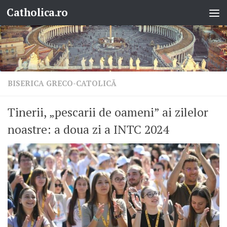
Catholica.ro
Skip to content
BISERICA GRECO-CATOLICĂ
Tinerii, „pescarii de oameni” ai zilelor
noastre: a doua zi a INTC 2024