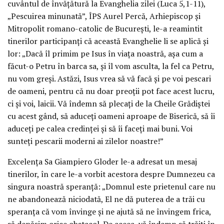
cuvântul de învățătură la Evanghelia zilei (Luca 5,1-11),
„Pescuirea minunată”, ÎPS Aurel Percă, Arhiepiscop și
Mitropolit romano-catolic de București, le-a reamintit
tinerilor participanți că această Evanghelie li se aplică și
lor: „Dacă îl primim pe Isus în viața noastră, așa cum a
făcut-o Petru în barca sa, și îl vom asculta, la fel ca Petru,
nu vom greși. Astăzi, Isus vrea să vă facă și pe voi pescari
de oameni, pentru că nu doar preoții pot face acest lucru,
ci și voi, laicii. Vă îndemn să plecați de la Cheile Grădiștei
cu acest gând, să aduceți oameni aproape de Biserică, să îi
aduceți pe calea credinței și să îi faceți mai buni. Voi
sunteți pescarii moderni ai zilelor noastre!”
Excelența Sa Giampiero Gloder le-a adresat un mesaj
tinerilor, în care le-a vorbit acestora despre Dumnezeu ca
singura noastră speranță: „Domnul este prietenul care nu
ne abandonează niciodată, El ne dă puterea de a trăi cu
speranța că vom învinge și ne ajută să ne învingem frica,
să depășim orice obstacol. De aceea, vă îndemn să trăiți în