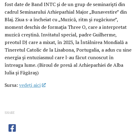
fost date de Band INTC și de un grup de seminariști din
cadrul Seminarului Arhieparhial Major „Bunavestire” din
Blaj. Ziua s-a încheiat cu „Muzică, ritm și rugăciune”,
moment deschis de formația Three O, care a interpretat
muzică creștină. Invitatul special, padre Guilherme,
preotul DJ care a mixat, în 2023, la Întâlnirea Mondială a
Tineretul Catolic de la Lisabona, Portugalia, a adus cu sine
energia și entuziasmul care l-au făcut cunoscut în
întreaga lume. (Biroul de presă al Arhieparhiei de Alba
Iulia și Făgăraș)
Sursa:
vedeţi aici
SHARE