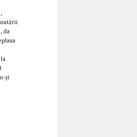
,
oatării
, da
eplasa
 la
t
u-și