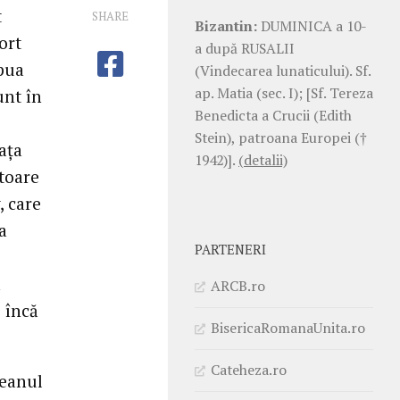
t
SHARE
Bizantin:
DUMINICA a 10-
ort
a după RUSALII
pua
(Vindecarea lunaticului). Sf.
ap. Matia (sec. I); [Sf. Tereza
unt în
Benedicta a Crucii (Edith
Stein), patroana Europei (†
ața
1942)].
(detalii)
ătoare
, care
a
PARTENERI
a
ARCB.ro
e încă
BisericaRomanaUnita.ro
Cateheza.ro
ceanul