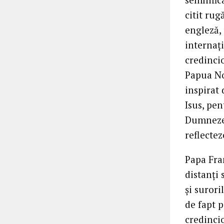
citit rug
engleză, 
internaț
credincio
Papua No
inspirat
Isus, pen
Dumnezeu
reflectez
Papa Fran
distanți
și surori
de fapt 
credincio