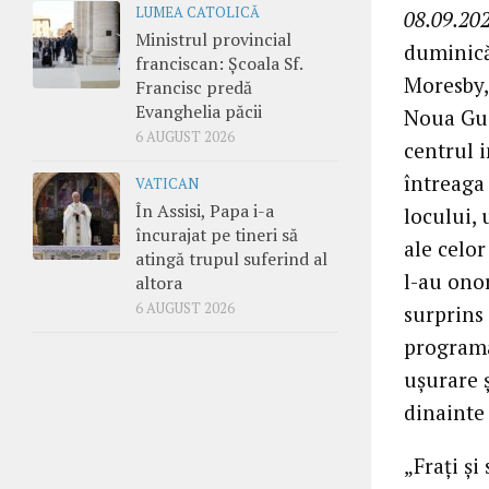
LUMEA CATOLICĂ
08.09.202
Ministrul provincial
duminică
franciscan: Școala Sf.
Moresby,
Francisc predă
Evanghelia păcii
Noua Gui
6 AUGUST 2026
centrul i
întreaga
VATICAN
În Assisi, Papa i-a
locului, 
încurajat pe tineri să
ale celor
atingă trupul suferind al
l-au ono
altora
6 AUGUST 2026
surprins
programa
ușurare ș
dinainte 
„Frați și