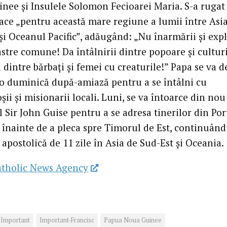
nee și Insulele Solomon Fecioarei Maria. S-a rugat
ace „pentru această mare regiune a lumii între Asia
și Oceanul Pacific”, adăugând: „Nu înarmării și expl
stre comune! Da întâlnirii dintre popoare și culturi
dintre bărbați și femei cu creaturile!” Papa se va d
o duminică după-amiază pentru a se întâlni cu
șii și misionarii locali. Luni, se va întoarce din nou
 Sir John Guise pentru a se adresa tinerilor din Por
 înainte de a pleca spre Timorul de Est, continuând
 apostolică de 11 zile în Asia de Sud-Est și Oceania.
atholic News Agency
Important
Important-Francisc
Papua Noua Guinee