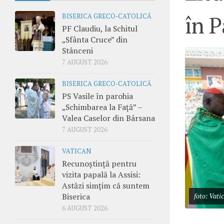
în 
BISERICA GRECO-CATOLICĂ
PF Claudiu, la Schitul
„Sfânta Cruce” din
Stânceni
7 AUGUST 2026
BISERICA GRECO-CATOLICĂ
PS Vasile în parohia
„Schimbarea la Față” –
Valea Caselor din Bârsana
7 AUGUST 2026
VATICAN
Recunoștință pentru
vizita papală la Assisi:
Astăzi simțim că suntem
Biserica
foto: Vati
6 AUGUST 2026