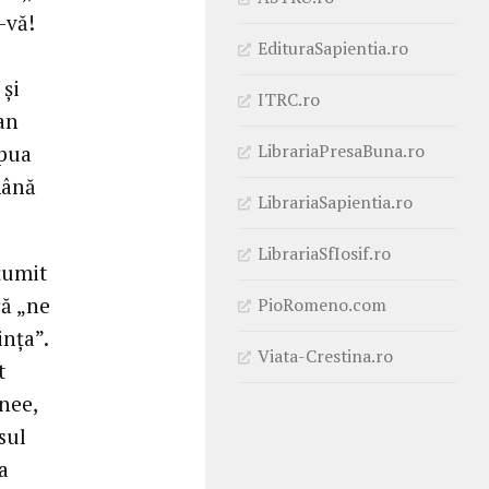
-vă!
EdituraSapientia.ro
 și
ITRC.ro
oan
LibrariaPresaBuna.ro
apua
mână
LibrariaSapientia.ro
LibrariaSfIosif.ro
țumit
că „ne
PioRomeno.com
ința”.
Viata-Crestina.ro
t
nee,
sul
a