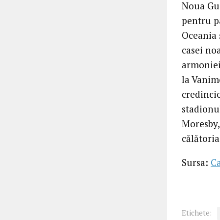
Noua Gui
pentru p
Oceania 
casei noa
armoniei 
la Vanim
credincio
stadionul
Moresby,
călătoria
Sursa:
C
Etichete: