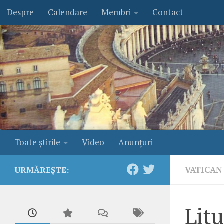
Despre
Calendare
Membri
Contact
Skip to content
Toate ştirile
Video
Anunţuri
VATICAN
URMĂREȘTE:
Litu