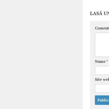
LASĂ U
Coment
Nume
*
Site we