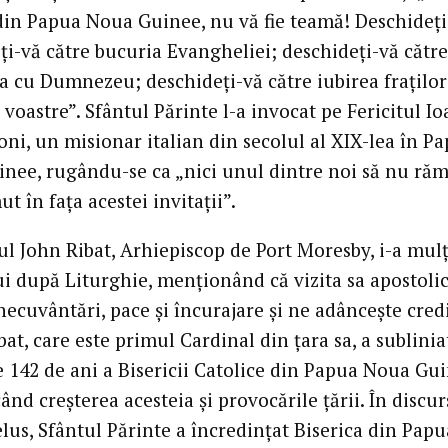
in Papua Noua Guinee, nu vă fie teamă! Deschideți
ți-vă către bucuria Evangheliei; deschideți-vă către
a cu Dumnezeu; deschideți-vă către iubirea fraților
 voastre”. Sfântul Părinte l-a invocat pe Fericitul I
ni, un misionar italian din secolul al XIX-lea în P
nee, rugându-se ca „nici unul dintre noi să nu ră
ut în fața acestei invitații”.
ul John Ribat, Arhiepiscop de Port Moresby, i-a mul
ui după Liturghie, menționând că vizita sa apostoli
ecuvântări, pace și încurajare și ne adâncește cred
at, care este primul Cardinal din țara sa, a sublinia
e 142 de ani a Bisericii Catolice din Papua Noua Gui
nd creșterea acesteia și provocările țării. În discur
lus, Sfântul Părinte a încredințat Biserica din Papu