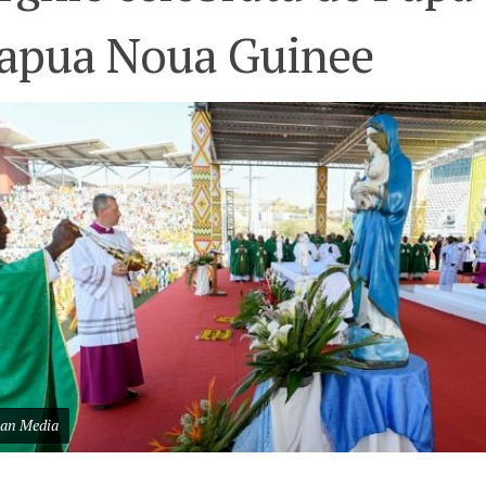
Papua Noua Guinee
can Media