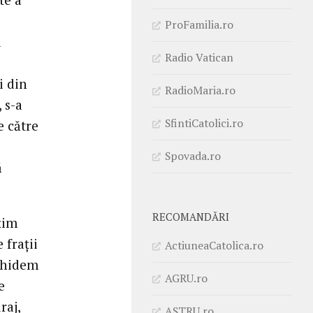
ProFamilia.ro
i
Radio Vatican
i din
RadioMaria.ro
 s-a
SfintiCatolici.ro
e către
Spovada.ro
ă
RECOMANDĂRI
țim
 frații
ActiuneaCatolica.ro
nchidem
AGRU.ro
e
raj,
ASTRU.ro