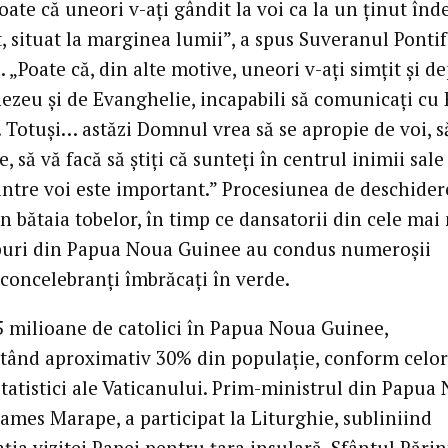
poate că uneori v-ați gândit la voi ca la un ținut înd
t, situat la marginea lumii”, a spus Suveranul Pontif
. „Poate că, din alte motive, uneori v-ați simțit și d
zeu și de Evanghelie, incapabili să comunicați cu 
. Totuși… astăzi Domnul vrea să se apropie de voi, 
e, să vă facă să știți că sunteți în centrul inimii sale 
dintre voi este important.” Procesiunea de deschider
n bătaia tobelor, în timp ce dansatorii din cele mai
buri din Papua Noua Guinee au condus numeroșii
 concelebranți îmbrăcați în verde.
,5 milioane de catolici în Papua Noua Guinee,
tând aproximativ 30% din populație, conform celo
statistici ale Vaticanului. Prim-ministrul din Papua
ames Marape, a participat la Liturghie, subliniind
ția vizitei Papei pentru țara insulară. Sfântul Părin