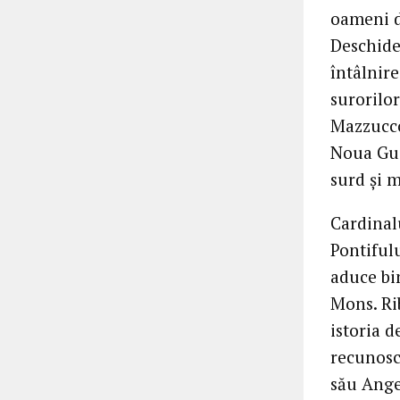
oameni d
Deschide
întâlnire
surorilor
Mazzucco
Noua Gui
surd și m
Cardinal
Pontiful
aduce bin
Mons. Rib
istoria d
recunoscâ
său Ange