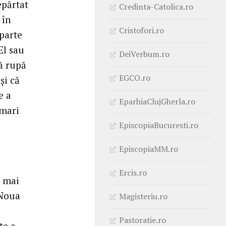
epărtat
Credinta-Catolica.ro
 în
Cristofori.ro
eparte
El sau
DeiVerbum.ro
să rupă
EGCO.ro
și că
e a
EparhiaClujGherla.ro
 mari
EpiscopiaBucuresti.ro
EpiscopiaMM.ro
Ercis.ro
r mai
 Noua
Magisteriu.ro
Pastoratie.ro
te a