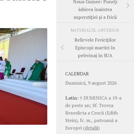
Noua Guinee: Puneți
iubirea înaintea
superstiției și a fricii
MATERIALUL ANTERIOR
Relicvele Fericiților
Episcopi martiri în
pelerinaj în SUA
CALENDAR
Duminică, 9 august 2026
Latin:
† DUMINICA a 19-a
de peste an; Sf. Tereza
Benedicta a Crucii (Edith
Stein), fc. m., patroană a
Europei
(detalii)