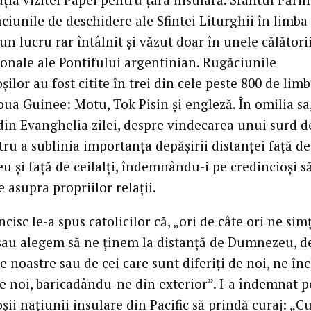
ăciunile de deschidere ale Sfintei Liturghii în limba
un lucru rar întâlnit și văzut doar în unele călători
ionale ale Pontifului argentinian. Rugăciunile
șilor au fost citite în trei din cele peste 800 de limb
ua Guinee: Motu, Tok Pisin și engleză. În omilia sa,
 din Evanghelia zilei, despre vindecarea unui surd d
tru a sublinia importanța depășirii distanței față de
 și față de ceilalți, îndemnându-i pe credincioși s
e asupra propriilor relații.
cisc le-a spus catolicilor că, „ori de câte ori ne sim
 sau alegem să ne ținem la distanță de Dumnezeu, de
le noastre sau de cei care sunt diferiți de noi, ne î
pe noi, baricadându-ne din exterior”. I-a îndemnat p
șii națiunii insulare din Pacific să prindă curaj: „Cu