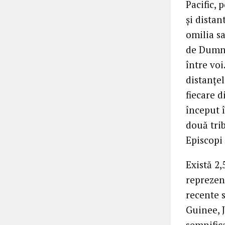
Pacific, 
și distan
omilia sa
de Dumne
între voi
distanțel
fiecare 
început î
două tri
Episcopi
Există 2
reprezen
recente 
Guinee, J
semnifica