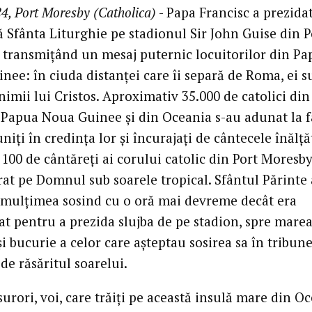
4, Port Moresby (Catholica)
- Papa Francisc a prezida
 Sfânta Liturghie pe stadionul Sir John Guise din P
 transmițând un mesaj puternic locuitorilor din Pa
nee: în ciuda distanței care îi separă de Roma, ei s
nimii lui Cristos. Aproximativ 35.000 de catolici din
 Papua Noua Guinee și din Oceania s-au adunat la f
uniți în credința lor și încurajați de cântecele înălț
 100 de cântăreți ai corului catolic din Port Moresby
rat pe Domnul sub soarele tropical. Sfântul Părinte 
 mulțimea sosind cu o oră mai devreme decât era
t pentru a prezida slujba de pe stadion, spre mare
i bucurie a celor care așteptau sosirea sa în tribun
de răsăritul soarelui.
 surori, voi, care trăiți pe această insulă mare din O