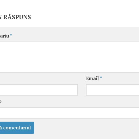
N RĂSPUNS
ariu
*
Email
*
b