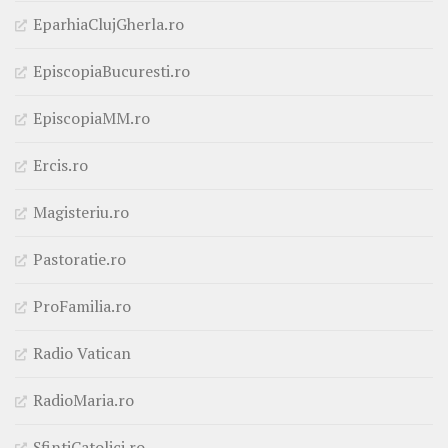
EparhiaClujGherla.ro
EpiscopiaBucuresti.ro
EpiscopiaMM.ro
Ercis.ro
Magisteriu.ro
Pastoratie.ro
ProFamilia.ro
Radio Vatican
RadioMaria.ro
SfintiCatolici.ro