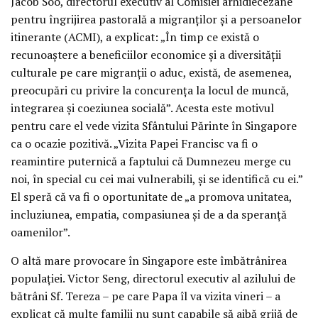
Jacob Soo, directorul executiv al Comisiei arhidiecezane
pentru îngrijirea pastorală a migranților și a persoanelor
itinerante (ACMI), a explicat: „În timp ce există o
recunoaștere a beneficiilor economice și a diversității
culturale pe care migranții o aduc, există, de asemenea,
preocupări cu privire la concurența la locul de muncă,
integrarea și coeziunea socială”. Acesta este motivul
pentru care el vede vizita Sfântului Părinte în Singapore
ca o ocazie pozitivă. „Vizita Papei Francisc va fi o
reamintire puternică a faptului că Dumnezeu merge cu
noi, în special cu cei mai vulnerabili, și se identifică cu ei.”
El speră că va fi o oportunitate de „a promova unitatea,
incluziunea, empatia, compasiunea și de a da speranță
oamenilor”.
O altă mare provocare în Singapore este îmbătrânirea
populației. Victor Seng, directorul executiv al azilului de
bătrâni Sf. Tereza – pe care Papa îl va vizita vineri – a
explicat că multe familii nu sunt capabile să aibă grijă de