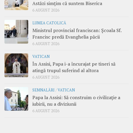
Astăzi simțim că suntem Biserica
6 AUGUST 2026
LUMEA CATOLICĂ
Ministrul provincial franciscan: Școala Sf.
Francisc predă Evanghelia păcii
6 AUGUST 2026
VATICAN
În Assisi, Papa i-a încurajat pe tineri să
atingă trupul suferind al altora
6 AUGUST 2026
SEMNALĂRI
/
VATICAN
Papa la Assisi: Să construim o civilizație a
iubirii, nu a diviziunii
6 AUGUST 2026