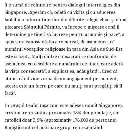
fi o sursă de reînnoire pentru dialogul interreligios din
Singapore. „Sperăm că, odată cu vizita și cu aducerea
laolaltă a tuturor tinerilor din diferite religii, chiar și după
plecarea Sfântului Părinte, va începe o mișcare ce să îi
determine pe tineri să lucreze pentru armonie și pace”, a
spus sora canosiană. Ea a remarcat, de asemenea, că
numărul vocațiilor religioase în țara din Asia de Sud-Est
este scăzut. „Mulți dintre consacrați se confruntă, de
asemenea, cu o scădere a numărului de tineri care aderă
la viața consacrată”, a explicat ea, adăugând: „Cred că
atunci când vine vorba de un angajament permanent,
acesta este un lucru pe care nu mulți sunt pregătiți să îl
facă”.
În Orașul Leului (așa cum este adesea numit Singapore),
creștinii reprezintă aproximativ 18% din populație, iar
catolicii doar 3,5% (aproximativ 176.000 de persoane).
Budiștii sunt cel mai mare grup, reprezentând