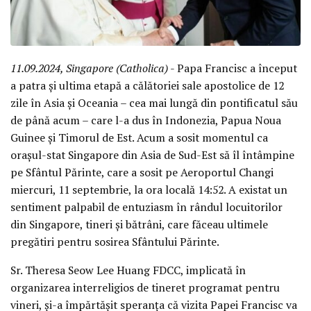
11.09.2024, Singapore (Catholica)
- Papa Francisc a început
a patra și ultima etapă a călătoriei sale apostolice de 12
zile în Asia și Oceania – cea mai lungă din pontificatul său
de până acum – care l-a dus în Indonezia, Papua Noua
Guinee și Timorul de Est. Acum a sosit momentul ca
orașul-stat Singapore din Asia de Sud-Est să îl întâmpine
pe Sfântul Părinte, care a sosit pe Aeroportul Changi
miercuri, 11 septembrie, la ora locală 14:52. A existat un
sentiment palpabil de entuziasm în rândul locuitorilor
din Singapore, tineri și bătrâni, care făceau ultimele
pregătiri pentru sosirea Sfântului Părinte.
Sr. Theresa Seow Lee Huang FDCC, implicată în
organizarea interreligios de tineret programat pentru
vineri, și-a împărtășit speranța că vizita Papei Francisc va