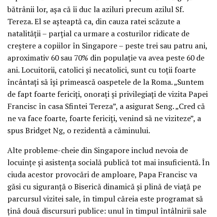
bătrânii lor, așa că îi duc la aziluri precum azilul Sf.
Tereza. El se așteaptă ca, din cauza ratei scăzute a
natalității – parțial ca urmare a costurilor ridicate de
creștere a copiilor în Singapore – peste trei sau patru ani,
aproximativ 60 sau 70% din populație va avea peste 60 de
ani. Locuitorii, catolici și necatolici, sunt cu toții foarte
încântați să își primească oaspetele de la Roma. „Suntem
de fapt foarte fericiți, onorați și privilegiați de vizita Papei
Francisc în casa Sfintei Tereza”, a asigurat Seng. „Cred că
ne va face foarte, foarte fericiți, venind să ne viziteze”, a
spus Bridget Ng, o rezidentă a căminului.
Alte probleme-cheie din Singapore includ nevoia de
locuințe și asistența socială publică tot mai insuficientă. În
ciuda acestor provocări de amploare, Papa Francisc va
găsi cu siguranță o Biserică dinamică și plină de viață pe
parcursul vizitei sale, în timpul căreia este programat să
țină două discursuri publice: unul în timpul întâlnirii sale