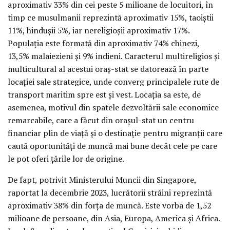
aproximativ 33% din cei peste 5 milioane de locuitori, în
timp ce musulmanii reprezintă aproximativ 15%, taoiștii
11%, hindușii 5%, iar nereligioșii aproximativ 17%.
Populația este formată din aproximativ 74% chinezi,
13,5% malaiezieni și 9% indieni. Caracterul multireligios și
multicultural al acestui oraș-stat se datorează în parte
locației sale strategice, unde converg principalele rute de
transport maritim spre est și vest. Locația sa este, de
asemenea, motivul din spatele dezvoltării sale economice
remarcabile, care a făcut din orașul-stat un centru
financiar plin de viață și o destinație pentru migranții care
caută oportunități de muncă mai bune decât cele pe care
le pot oferi țările lor de origine.
De fapt, potrivit Ministerului Muncii din Singapore,
raportat la decembrie 2023, lucrătorii străini reprezintă
aproximativ 38% din forța de muncă. Este vorba de 1,52
milioane de persoane, din Asia, Europa, America și Africa.