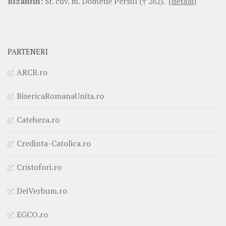
Bizantin:
Sf. cuv. m. Dometie Persul († 262).
(detalii)
PARTENERI
ARCB.ro
BisericaRomanaUnita.ro
Cateheza.ro
Credinta-Catolica.ro
Cristofori.ro
DeiVerbum.ro
EGCO.ro