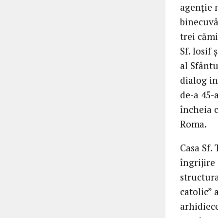
agenție n
binecuvâ
trei căm
Sf. Iosi
al Sfântu
dialog in
de-a 45-a
încheia c
Roma.
Casa Sf.
îngrijire
structur
catolic” 
arhidiece