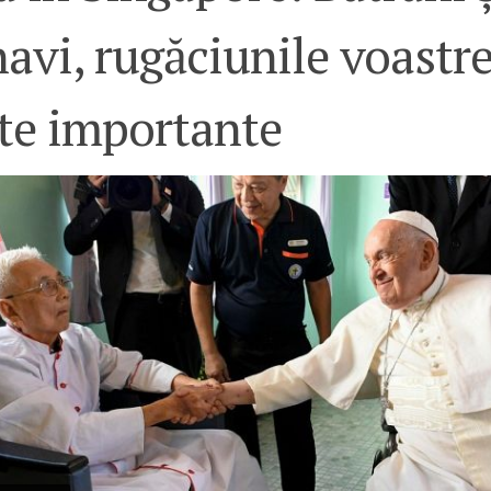
avi, rugăciunile voastr
rte importante