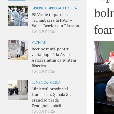
boln
BISERICA GRECO-CATOLICĂ
PS Vasile în parohia
„Schimbarea la Față” –
foa
Valea Caselor din Bârsana
7 AUGUST 2026
VATICAN
Recunoștință pentru
vizita papală la Assisi:
Astăzi simțim că suntem
Biserica
6 AUGUST 2026
LUMEA CATOLICĂ
Ministrul provincial
franciscan: Școala Sf.
Francisc predă
Evanghelia păcii
6 AUGUST 2026