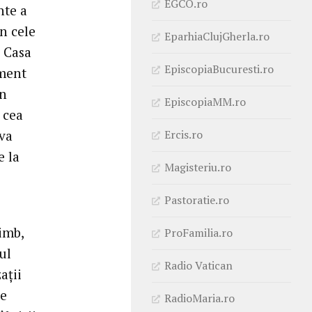
EGCO.ro
nte a
n cele
EparhiaClujGherla.ro
, Casa
EpiscopiaBucuresti.ro
iment
un
EpiscopiaMM.ro
 cea
Ercis.ro
 va
e la
Magisteriu.ro
Pastoratie.ro
himb,
ProFamilia.ro
ul
Radio Vatican
ații
de
RadioMaria.ro