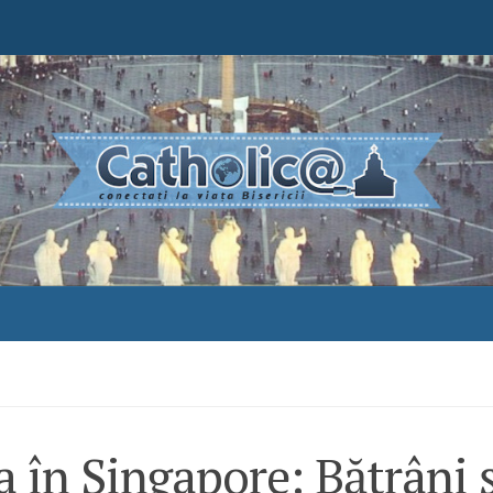
 în Singapore: Bătrâni ș