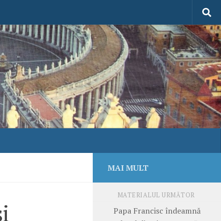
MAI MULT
MATERIALUL URMĂTOR
i
Papa Francisc îndeamnă