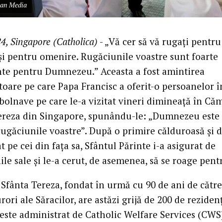
can Media
4, Singapore (Catholica)
- „Vă cer să vă rugați pentru
 și pentru omenire. Rugăciunile voastre sunt foarte
te pentru Dumnezeu.” Aceasta a fost amintirea
oare pe care Papa Francisc a oferit-o persoanelor î
 bolnave pe care le-a vizitat vineri dimineață în Că
ereza din Singapore, spunându-le: „Dumnezeu este f
rugăciunile voastre”. După o primire călduroasă și 
at pe cei din fața sa, Sfântul Părinte i-a asigurat de
le sale și le-a cerut, de asemenea, să se roage pentr
Sfânta Tereza, fondat în urmă cu 90 de ani de către
rori ale Săracilor, are astăzi grijă de 200 de rezidenț
 este administrat de Catholic Welfare Services (CWS)