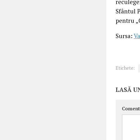
reculeger
Sfântul P
pentru „
Sursa:
Va
Etichete:
LASĂ U
Coment