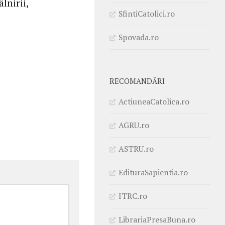
lnirii,
SfintiCatolici.ro
Spovada.ro
RECOMANDĂRI
ActiuneaCatolica.ro
AGRU.ro
ASTRU.ro
EdituraSapientia.ro
ITRC.ro
LibrariaPresaBuna.ro