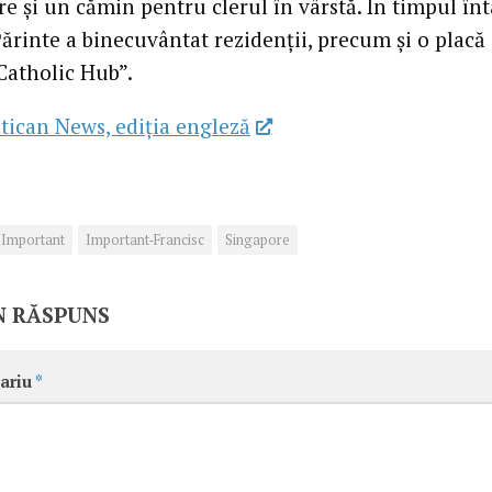
e și un cămin pentru clerul în vârstă. În timpul întâ
ărinte a binecuvântat rezidenții, precum și o placă
Catholic Hub”.
tican News, ediția engleză
Important
Important-Francisc
Singapore
N RĂSPUNS
ariu
*