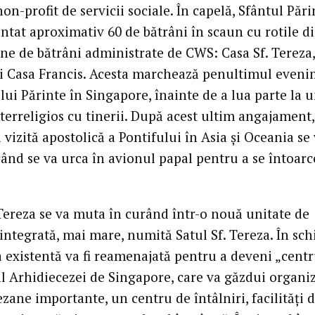
on-profit de servicii sociale. În capelă, Sfântul Pări
ntat aproximativ 60 de bătrâni în scaun cu rotile di
ine de bătrâni administrate de CWS: Casa Sf. Tereza
f și Casa Francis. Acesta marchează penultimul even
lui Părinte în Singapore, înainte de a lua parte la 
terreligios cu tinerii. După acest ultim angajament,
 vizită apostolică a Pontifului în Asia și Oceania se
ând se va urca în avionul papal pentru a se întoarc
 Tereza se va muta în curând într-o nouă unitate de
 integrată, mai mare, numită Satul Sf. Tereza. În sc
a existentă va fi reamenajată pentru a deveni „centr
al Arhidiecezei de Singapore, care va găzdui organiz
zane importante, un centru de întâlniri, facilități 