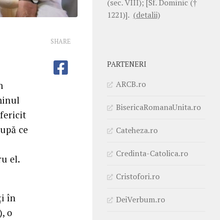
(sec. VIII); [Sf. Dominic (†
1221)].
(detalii)
SHARE
PARTENERI
ARCB.ro
n
minul
BisericaRomanaUnita.ro
ericit
după ce
Cateheza.ro
Credinta-Catolica.ro
u el.
Cristofori.ro
i în
DeiVerbum.ro
, o