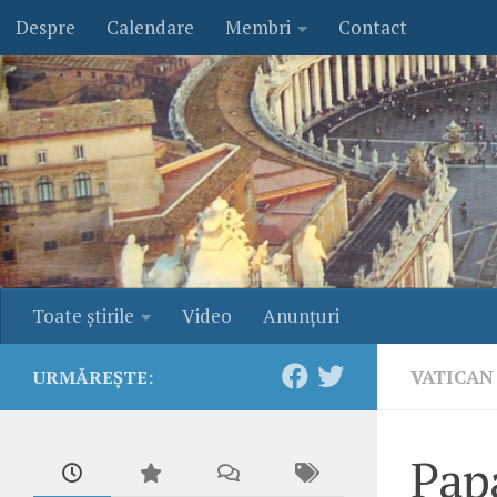
Despre
Calendare
Membri
Contact
Skip to content
Toate ştirile
Video
Anunţuri
VATICAN
URMĂREȘTE:
Papa