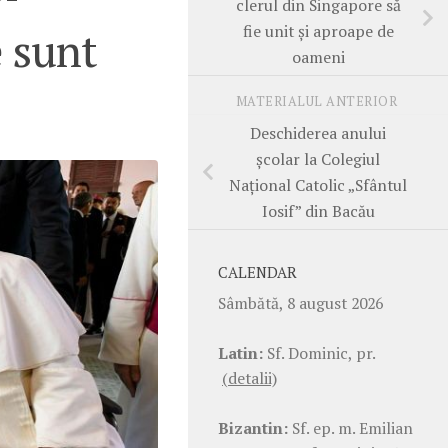
clerul din Singapore să
fie unit și aproape de
e sunt
oameni
MATERIALUL ANTERIOR
Deschiderea anului
școlar la Colegiul
Național Catolic „Sfântul
Iosif” din Bacău
CALENDAR
Sâmbătă, 8 august 2026
Latin:
Sf. Dominic, pr.
(detalii)
Bizantin:
Sf. ep. m. Emilian