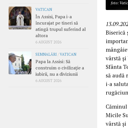
foto: Vati
VATICAN
În Assisi, Papa i-a
încurajat pe tineri să
13.09.202
atingă trupul suferind al
Biserică
altora
importan
6 AUGUST 2026
mângâiet
SEMNALĂRI
/
VATICAN
vârstă și
Papa la Assisi: Să
Sfânta T
construim o civilizație a
iubirii, nu a diviziunii
să audă 
6 AUGUST 2026
i-a salut
rugăciuni
Căminul 
Micile Su
vârstă și