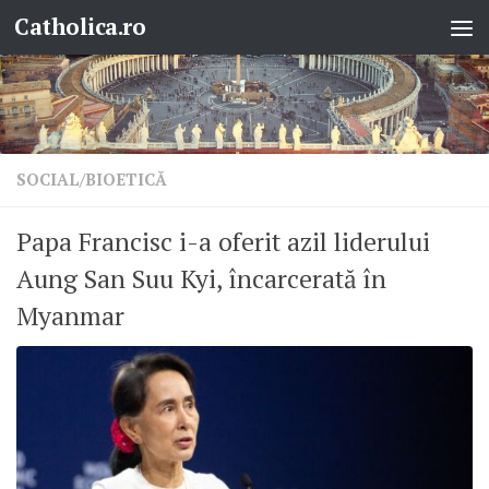
Catholica.ro
Skip to content
SOCIAL/BIOETICĂ
Papa Francisc i-a oferit azil liderului
Aung San Suu Kyi, încarcerată în
Myanmar