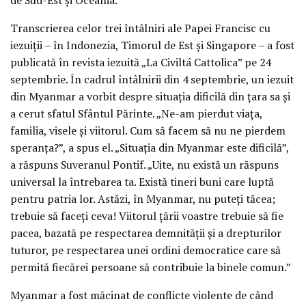
Transcrierea celor trei întâlniri ale Papei Francisc cu
iezuiții – în Indonezia, Timorul de Est și Singapore – a fost
publicată în revista iezuită „La Civiltá Cattolica” pe 24
septembrie. În cadrul întâlnirii din 4 septembrie, un iezuit
din Myanmar a vorbit despre situația dificilă din țara sa și
a cerut sfatul Sfântul Părinte. „Ne-am pierdut viața,
familia, visele și viitorul. Cum să facem să nu ne pierdem
speranța?”, a spus el. „Situația din Myanmar este dificilă”,
a răspuns Suveranul Pontif. „Uite, nu există un răspuns
universal la întrebarea ta. Există tineri buni care luptă
pentru patria lor. Astăzi, în Myanmar, nu puteți tăcea;
trebuie să faceți ceva! Viitorul țării voastre trebuie să fie
pacea, bazată pe respectarea demnității și a drepturilor
tuturor, pe respectarea unei ordini democratice care să
permită fiecărei persoane să contribuie la binele comun.”
Myanmar a fost măcinat de conflicte violente de când