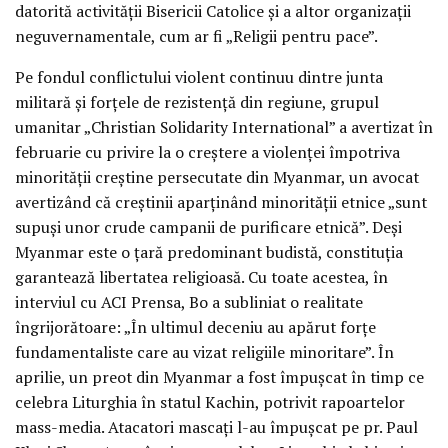
datorită activității Bisericii Catolice și a altor organizații
neguvernamentale, cum ar fi „Religii pentru pace”.
Pe fondul conflictului violent continuu dintre junta
militară și forțele de rezistență din regiune, grupul
umanitar „Christian Solidarity International” a avertizat în
februarie cu privire la o creștere a violenței împotriva
minorității creștine persecutate din Myanmar, un avocat
avertizând că creștinii aparținând minorității etnice „sunt
supuși unor crude campanii de purificare etnică”. Deși
Myanmar este o țară predominant budistă, constituția
garantează libertatea religioasă. Cu toate acestea, în
interviul cu ACI Prensa, Bo a subliniat o realitate
îngrijorătoare: „În ultimul deceniu au apărut forțe
fundamentaliste care au vizat religiile minoritare”. În
aprilie, un preot din Myanmar a fost împușcat în timp ce
celebra Liturghia în statul Kachin, potrivit rapoartelor
mass-media. Atacatori mascați l-au împușcat pe pr. Paul