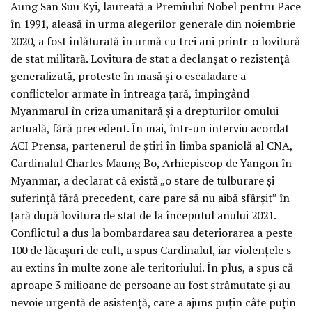
Aung San Suu Kyi, laureată a Premiului Nobel pentru Pace
în 1991, aleasă în urma alegerilor generale din noiembrie
2020, a fost înlăturată în urmă cu trei ani printr-o lovitură
de stat militară. Lovitura de stat a declanșat o rezistență
generalizată, proteste în masă și o escaladare a
conflictelor armate în întreaga țară, împingând
Myanmarul în criza umanitară și a drepturilor omului
actuală, fără precedent. În mai, într-un interviu acordat
ACI Prensa, partenerul de știri în limba spaniolă al CNA,
Cardinalul Charles Maung Bo, Arhiepiscop de Yangon în
Myanmar, a declarat că există „o stare de tulburare și
suferință fără precedent, care pare să nu aibă sfârșit” în
țară după lovitura de stat de la începutul anului 2021.
Conflictul a dus la bombardarea sau deteriorarea a peste
100 de lăcașuri de cult, a spus Cardinalul, iar violențele s-
au extins în multe zone ale teritoriului. În plus, a spus că
aproape 3 milioane de persoane au fost strămutate și au
nevoie urgentă de asistență, care a ajuns puțin câte puțin