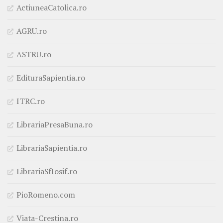
ActiuneaCatolica.ro
AGRU.ro
ASTRU.ro
EdituraSapientia.ro
ITRC.ro
LibrariaPresaBuna.ro
LibrariaSapientia.ro
LibrariaSfIosif.ro
PioRomeno.com
Viata-Crestina.ro