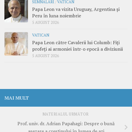
SEMNALĂRI
/
VATICAN
Papa Leon va vizita Uruguay, Argentina și
Peru în luna noiembrie
5 AUGUST 2026
VATICAN
Papa Leon către Cavalerii lui Columb: Fiți
profeți ai armoniei într-o epocă a diviziunii
5 AUGUST 2026
MAI MULT
MATERIALUL URMĂTOR
Prof. univ. dr. Adrian Papahagi: Despre o bună
așezare a creștinului în lumea de azi