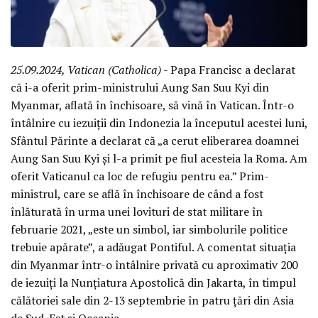
25.09.2024, Vatican (Catholica)
- Papa Francisc a declarat
că i-a oferit prim-ministrului Aung San Suu Kyi din
Myanmar, aflată în închisoare, să vină în Vatican. Într-o
întâlnire cu iezuiții din Indonezia la începutul acestei luni,
Sfântul Părinte a declarat că „a cerut eliberarea doamnei
Aung San Suu Kyi și l-a primit pe fiul acesteia la Roma. Am
oferit Vaticanul ca loc de refugiu pentru ea.” Prim-
ministrul, care se află în închisoare de când a fost
înlăturată în urma unei lovituri de stat militare în
februarie 2021, „este un simbol, iar simbolurile politice
trebuie apărate”, a adăugat Pontiful. A comentat situația
din Myanmar într-o întâlnire privată cu aproximativ 200
de iezuiți la Nunțiatura Apostolică din Jakarta, în timpul
călătoriei sale din 2-13 septembrie în patru țări din Asia
de Sud-Est și Oceania.