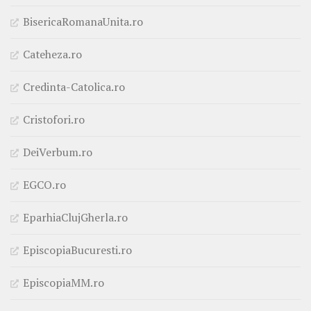
BisericaRomanaUnita.ro
Cateheza.ro
Credinta-Catolica.ro
Cristofori.ro
DeiVerbum.ro
EGCO.ro
EparhiaClujGherla.ro
EpiscopiaBucuresti.ro
EpiscopiaMM.ro