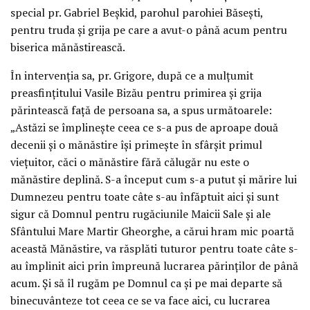
special pr. Gabriel Beșkid, parohul parohiei Băsești,
pentru truda și grija pe care a avut-o până acum pentru
biserica mănăstirească.
În intervenția sa, pr. Grigore, după ce a mulțumit
preasfințitului Vasile Bizău pentru primirea și grija
părintească față de persoana sa, a spus următoarele:
„Astăzi se împlinește ceea ce s-a pus de aproape două
decenii și o mănăstire își primește în sfârșit primul
viețuitor, căci o mănăstire fără călugăr nu este o
mănăstire deplină. S-a început cum s-a putut și mărire lui
Dumnezeu pentru toate câte s-au înfăptuit aici și sunt
sigur că Domnul pentru rugăciunile Maicii Sale și ale
Sfântului Mare Martir Gheorghe, a cărui hram mic poartă
această Mănăstire, va răsplăti tuturor pentru toate câte s-
au împlinit aici prin împreună lucrarea părinților de până
acum. Și să îl rugăm pe Domnul ca și pe mai departe să
binecuvânteze tot ceea ce se va face aici, cu lucrarea