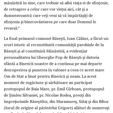
mănăstirii în sine, care trebuie să aibă viața ei de sfințenie,
de retragere a celor care vor viețui aici, cât și a
dumneavoastră care veți veni să vă împărtășiți de
sfințenia și binecuvântarea pe care doar Domnul le
revarsă.”
La final primarul comunei Băsești, Ioan Călăuz, a făcut un
scurt istoric al reconstituirii comunității parohiale de la
Băsești și al constituirii Mănăstirii, a evidențiat
personalitatea lui Gheorghe Pop de Băsești și datoria
sfântă a Bisericii noastre de a continua pe mai departe
descoperirea și punerea în valoare a ceea ce acest mare
Om de Stat a lăsat pentru Biserică și neam. La acest
moment de rugăciune și sărbătoare au participat
protopopul de Baia Mare, pr. Emil Gîrboan, protopopul
de Șimleu Silvaniei, pr. Nicolae Bodea, preoți din
împrejurimile Băseștilor, din Maramureș, Sălaj și din Bihor
(locul de origine al părintelui Grigore) alături de numeroși