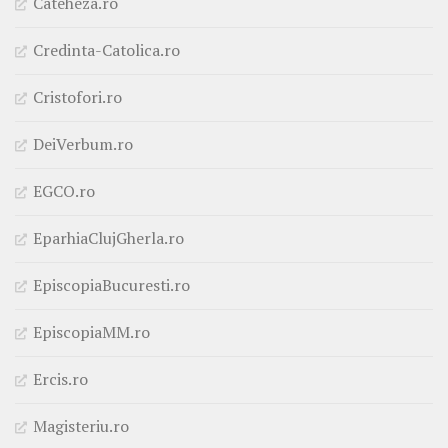
Cateheza.ro
Credinta-Catolica.ro
Cristofori.ro
DeiVerbum.ro
EGCO.ro
EparhiaClujGherla.ro
EpiscopiaBucuresti.ro
EpiscopiaMM.ro
Ercis.ro
Magisteriu.ro