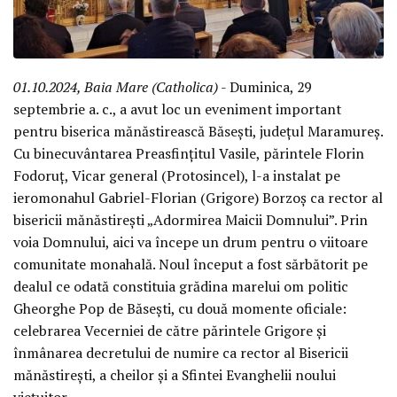
01.10.2024, Baia Mare (Catholica)
- Duminica, 29
septembrie a. c., a avut loc un eveniment important
pentru biserica mănăstirească Băsești, județul Maramureș.
Cu binecuvântarea Preasfințitul Vasile, părintele Florin
Fodoruț, Vicar general (Protosincel), l-a instalat pe
ieromonahul Gabriel-Florian (Grigore) Borzoș ca rector al
bisericii mănăstirești „Adormirea Maicii Domnului”. Prin
voia Domnului, aici va începe un drum pentru o viitoare
comunitate monahală. Noul început a fost sărbătorit pe
dealul ce odată constituia grădina marelui om politic
Gheorghe Pop de Băsești, cu două momente oficiale:
celebrarea Vecerniei de către părintele Grigore și
înmânarea decretului de numire ca rector al Bisericii
mănăstirești, a cheilor și a Sfintei Evanghelii noului
viețuitor.