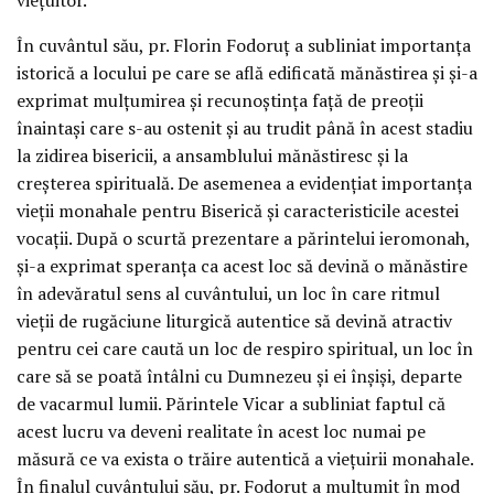
În cuvântul său, pr. Florin Fodoruț a subliniat importanța
istorică a locului pe care se află edificată mănăstirea și și-a
exprimat mulțumirea și recunoștința față de preoții
înaintași care s-au ostenit și au trudit până în acest stadiu
la zidirea bisericii, a ansamblului mănăstiresc și la
creșterea spirituală. De asemenea a evidențiat importanța
vieții monahale pentru Biserică și caracteristicile acestei
vocații. După o scurtă prezentare a părintelui ieromonah,
și-a exprimat speranța ca acest loc să devină o mănăstire
în adevăratul sens al cuvântului, un loc în care ritmul
vieții de rugăciune liturgică autentice să devină atractiv
pentru cei care caută un loc de respiro spiritual, un loc în
care să se poată întâlni cu Dumnezeu și ei înșiși, departe
de vacarmul lumii. Părintele Vicar a subliniat faptul că
acest lucru va deveni realitate în acest loc numai pe
măsură ce va exista o trăire autentică a viețuirii monahale.
În finalul cuvântului său, pr. Fodoruț a mulțumit în mod