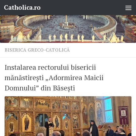
Catholica.ro
Skip to content
BISERICA GRECO-CATOLICĂ
Instalarea rectorului bisericii
mănăstirești „Adormirea Maicii
Domnului” din Băsești