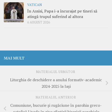
VATICAN
În Assisi, Papa i-a încurajat pe tineri să
atingă trupul suferind al altora
6 AUGUST 2026
MAI MULT
MATERIALUL URMĂTOR
Liturghia de deschidere a anului formativ-academic
2024-2025 la Iași
MATERIALUL ANTERIOR
Comuniune, bucurie și rugăciune în parohia greco-
catolică Livada în ziua sfințirii bisericii parohiale