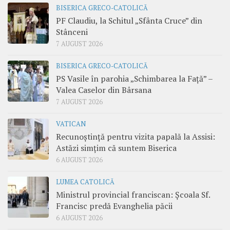
BISERICA GRECO-CATOLICĂ
PF Claudiu, la Schitul „Sfânta Cruce” din
Stânceni
7 AUGUST 2026
BISERICA GRECO-CATOLICĂ
PS Vasile în parohia „Schimbarea la Față” –
Valea Caselor din Bârsana
7 AUGUST 2026
VATICAN
Recunoștință pentru vizita papală la Assisi:
Astăzi simțim că suntem Biserica
6 AUGUST 2026
LUMEA CATOLICĂ
Ministrul provincial franciscan: Școala Sf.
Francisc predă Evanghelia păcii
6 AUGUST 2026