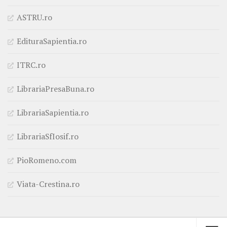
ASTRU.ro
EdituraSapientia.ro
ITRC.ro
LibrariaPresaBuna.ro
LibrariaSapientia.ro
LibrariaSfIosif.ro
PioRomeno.com
Viata-Crestina.ro