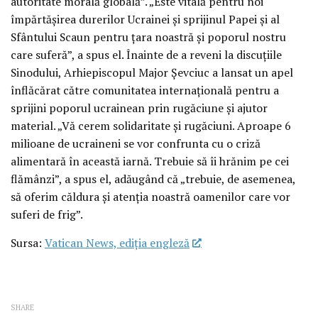
autoritate morală globală”. „Este vitală pentru noi
împărtășirea durerilor Ucrainei și sprijinul Papei și al
Sfântului Scaun pentru țara noastră și poporul nostru
care suferă”, a spus el. Înainte de a reveni la discuțiile
Sinodului, Arhiepiscopul Major Șevciuc a lansat un apel
înflăcărat către comunitatea internațională pentru a
sprijini poporul ucrainean prin rugăciune și ajutor
material. „Vă cerem solidaritate și rugăciuni. Aproape 6
milioane de ucraineni se vor confrunta cu o criză
alimentară în această iarnă. Trebuie să îi hrănim pe cei
flămânzi”, a spus el, adăugând că „trebuie, de asemenea,
să oferim căldura și atenția noastră oamenilor care vor
suferi de frig”.
Sursa:
Vatican News, ediția engleză
SHARE