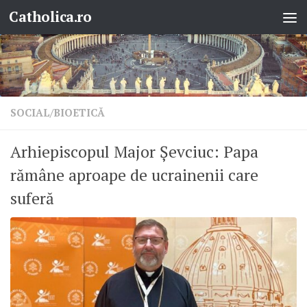
Catholica.ro
Skip to content
SOCIAL/BIOETICĂ
Arhiepiscopul Major Șevciuc: Papa
rămâne aproape de ucrainenii care
suferă