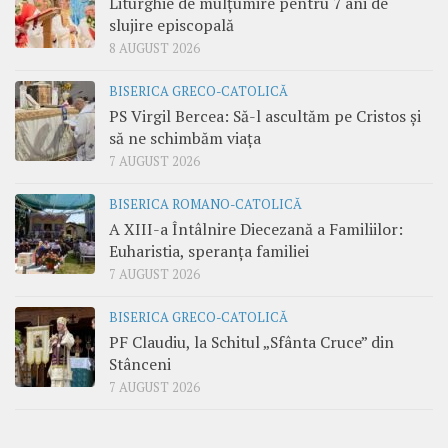
Liturghie de mulțumire pentru 7 ani de
slujire episcopală
8 AUGUST 2026
BISERICA GRECO-CATOLICĂ
PS Virgil Bercea: Să-l ascultăm pe Cristos și
să ne schimbăm viața
7 AUGUST 2026
BISERICA ROMANO-CATOLICĂ
A XIII-a Întâlnire Diecezană a Familiilor:
Euharistia, speranța familiei
7 AUGUST 2026
BISERICA GRECO-CATOLICĂ
PF Claudiu, la Schitul „Sfânta Cruce” din
Stânceni
7 AUGUST 2026