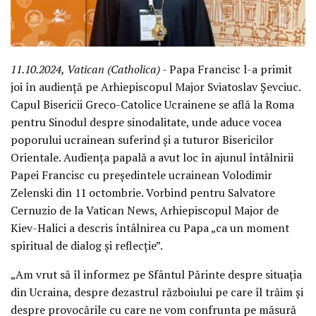
11.10.2024, Vatican (Catholica)
- Papa Francisc l-a primit
joi în audiență pe Arhiepiscopul Major Sviatoslav Șevciuc.
Capul Bisericii Greco-Catolice Ucrainene se află la Roma
pentru Sinodul despre sinodalitate, unde aduce vocea
poporului ucrainean suferind și a tuturor Bisericilor
Orientale. Audiența papală a avut loc în ajunul întâlnirii
Papei Francisc cu președintele ucrainean Volodimir
Zelenski din 11 octombrie. Vorbind pentru Salvatore
Cernuzio de la Vatican News, Arhiepiscopul Major de
Kiev-Halici a descris întâlnirea cu Papa „ca un moment
spiritual de dialog și reflecție”.
„Am vrut să îl informez pe Sfântul Părinte despre situația
din Ucraina, despre dezastrul războiului pe care îl trăim și
despre provocările cu care ne vom confrunta pe măsură