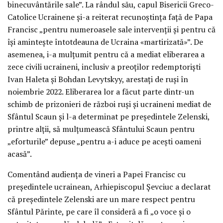
binecuvântările sale”. La rândul său, capul Bisericii Greco-
Catolice Ucrainene și-a reiterat recunoștința față de Papa
Francisc „pentru numeroasele sale intervenții și pentru că
își amintește întotdeauna de Ucraina «martirizată»”. De
asemenea, i-a mulțumit pentru că a mediat eliberarea a
zece civili ucraineni, inclusiv a preoților redemptoriști
Ivan Haleta și Bohdan Levytskyy, arestați de ruși în
noiembrie 2022. Eliberarea lor a făcut parte dintr-un
schimb de prizonieri de război ruși și ucraineni mediat de
Sfântul Scaun și l-a determinat pe președintele Zelenski,
printre alții, să mulțumească Sfântului Scaun pentru
„eforturile” depuse „pentru a-i aduce pe acești oameni
acasă”.
Comentând audiența de vineri a Papei Francisc cu
președintele ucrainean, Arhiepiscopul Șevciuc a declarat
că președintele Zelenski are un mare respect pentru
Sfântul Părinte, pe care îl consideră a fi „o voce și o