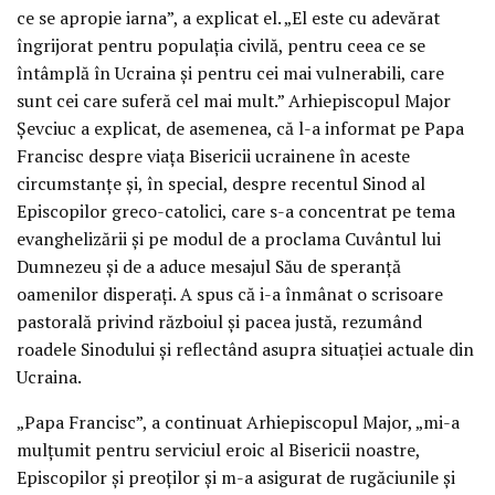
ce se apropie iarna”, a explicat el. „El este cu adevărat
îngrijorat pentru populația civilă, pentru ceea ce se
întâmplă în Ucraina și pentru cei mai vulnerabili, care
sunt cei care suferă cel mai mult.” Arhiepiscopul Major
Șevciuc a explicat, de asemenea, că l-a informat pe Papa
Francisc despre viața Bisericii ucrainene în aceste
circumstanțe și, în special, despre recentul Sinod al
Episcopilor greco-catolici, care s-a concentrat pe tema
evanghelizării și pe modul de a proclama Cuvântul lui
Dumnezeu și de a aduce mesajul Său de speranță
oamenilor disperați. A spus că i-a înmânat o scrisoare
pastorală privind războiul și pacea justă, rezumând
roadele Sinodului și reflectând asupra situației actuale din
Ucraina.
„Papa Francisc”, a continuat Arhiepiscopul Major, „mi-a
mulțumit pentru serviciul eroic al Bisericii noastre,
Episcopilor și preoților și m-a asigurat de rugăciunile și