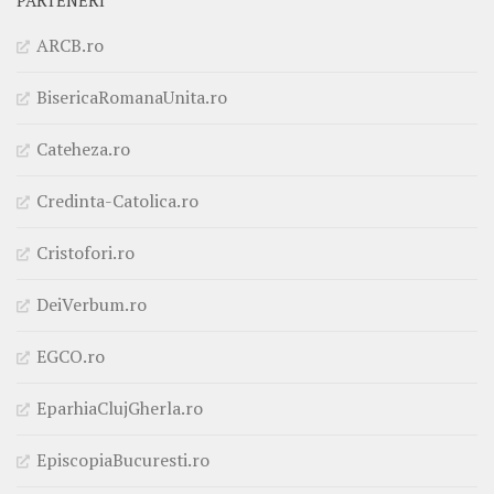
PARTENERI
ARCB.ro
BisericaRomanaUnita.ro
Cateheza.ro
Credinta-Catolica.ro
Cristofori.ro
DeiVerbum.ro
EGCO.ro
EparhiaClujGherla.ro
EpiscopiaBucuresti.ro