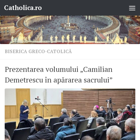
Catholica.ro
Skip to content
BISERICA GRECO-CATOLICĂ
Prezentarea volumului „Camilian
Demetrescu în apărarea sacrului”