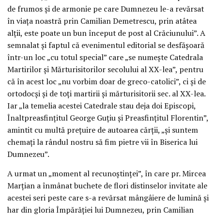
de frumos și de armonie pe care Dumnezeu le-a revărsat
în viața noastră prin Camilian Demetrescu, prin atâtea
alții, este poate un bun început de post al Crăciunului”. A
semnalat și faptul că evenimentul editorial se desfășoară
într-un loc „cu totul special” care „se numește Catedrala
Martirilor și Mărturisitorilor secolului al XX-lea”, pentru
că în acest loc „nu vorbim doar de greco-catolici”, ci și de
ortodocși și de toți martirii și mărturisitorii sec. al XX-lea.
Iar „la temelia acestei Catedrale stau deja doi Episcopi,
Înaltpreasfințitul George Guțiu și Preasfințitul Florentin”,
amintit cu multă prețuire de autoarea cărții, „și suntem
chemați la rândul nostru să fim pietre vii în Biserica lui
Dumnezeu”.
A urmat un „moment al recunoștinței”, în care pr. Mircea
Marțian a înmânat buchete de flori distinselor invitate ale
acestei seri peste care s-a revărsat mângâiere de lumină și
har din gloria Împărăției lui Dumnezeu, prin Camilian