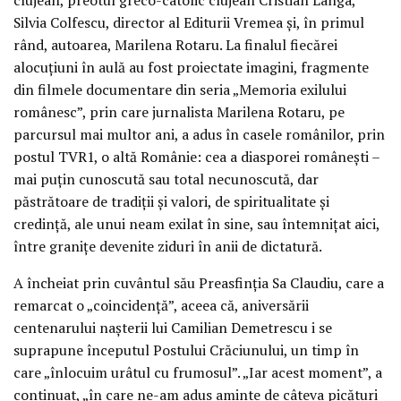
Silvia Colfescu, director al Editurii Vremea și, în primul
rând, autoarea, Marilena Rotaru. La finalul fiecărei
alocuțiuni în aulă au fost proiectate imagini, fragmente
din filmele documentare din seria „Memoria exilului
românesc”, prin care jurnalista Marilena Rotaru, pe
parcursul mai multor ani, a adus în casele românilor, prin
postul TVR1, o altă Românie: cea a diasporei românești –
mai puțin cunoscută sau total necunoscută, dar
păstrătoare de tradiții și valori, de spiritualitate și
credință, ale unui neam exilat în sine, sau întemnițat aici,
între granițe devenite ziduri în anii de dictatură.
A încheiat prin cuvântul său Preasfinția Sa Claudiu, care a
remarcat o „coincidență”, aceea că, aniversării
centenarului nașterii lui Camilian Demetrescu i se
suprapune începutul Postului Crăciunului, un timp în
care „înlocuim urâtul cu frumosul”. „Iar acest moment”, a
continuat, „în care ne-am adus aminte de câteva picături