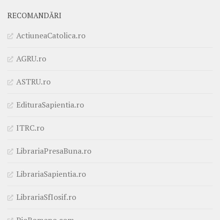
RECOMANDĂRI
ActiuneaCatolica.ro
AGRU.ro
ASTRU.ro
EdituraSapientia.ro
ITRC.ro
LibrariaPresaBuna.ro
LibrariaSapientia.ro
LibrariaSfIosif.ro