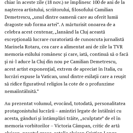
chiar în aceste zile (18 nov.) se împlinesc 100 de ani de la
nașterea artistului, scriitorului, filosofului Camilian
Demetrescu, „unul dintre oamenii care au oferit lumii
dragoste sub forma artei”. A mărturisit onoarea de a
celebra acest centenar, „lansând la Cluj această
excepțională lucrare curatoriată de cunoscuta jurnalistă
Marinela Rotaru, cea care a alimentat ani de zile la TVR
memoria exilului românesc și care, iată, continuă să o facă
și ni-l aduce la Cluj din nou pe Camilian Demetrescu,
acest artist exponențial, extrem de apreciat în Italia, cu
lucrări expuse la Vatican, unul dintre exilații care a reușit
să ridice figurativul religios la cote de o profunzime
nemaiîntâlnită.”
Au prezentat volumul, evocând, totodată, personalitatea
protagonistului lucrării – amintiri legate de întâlniri cu
acesta, gânduri și întâmplări trăite, „sculptate” de el în
memoria vorbitorilor – Victoria Câmpan, critic de artă
clujean, preotul greco-catolic clujean Cristian Langa,