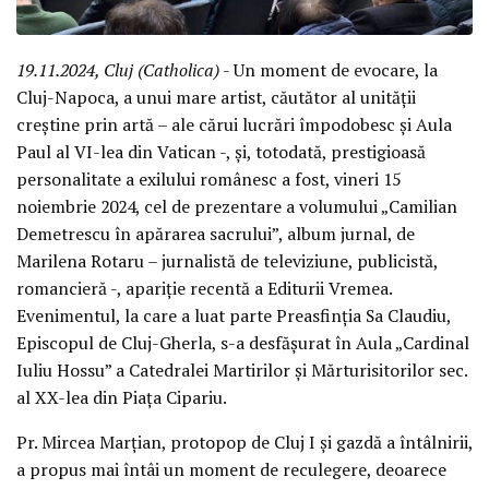
19.11.2024, Cluj (Catholica)
- Un moment de evocare, la
Cluj-Napoca, a unui mare artist, căutător al unității
creștine prin artă – ale cărui lucrări împodobesc și Aula
Paul al VI-lea din Vatican -, și, totodată, prestigioasă
personalitate a exilului românesc a fost, vineri 15
noiembrie 2024, cel de prezentare a volumului „Camilian
Demetrescu în apărarea sacrului”, album jurnal, de
Marilena Rotaru – jurnalistă de televiziune, publicistă,
romancieră -, apariție recentă a Editurii Vremea.
Evenimentul, la care a luat parte Preasfinția Sa Claudiu,
Episcopul de Cluj-Gherla, s-a desfășurat în Aula „Cardinal
Iuliu Hossu” a Catedralei Martirilor și Mărturisitorilor sec.
al XX-lea din Piața Cipariu.
Pr. Mircea Marțian, protopop de Cluj I și gazdă a întâlnirii,
a propus mai întâi un moment de reculegere, deoarece