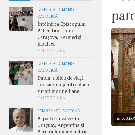
par
BISERICA ROMANO-
CATOLICĂ
Întâlnirea Episcopului
Pál cu tinerii din
Carașova, Nermed și
Iabalcea
6 AUGUST 2026
BISERICA ROMANO-
CATOLICĂ
Dublu jubileu de viață
consacrată pentru două
surori morinelliane
5 AUGUST 2026
SEMNALĂRI
/
VATICAN
Papa Leon va vizita
foto: AEG
Uruguay, Argentina și
Peru în luna noiembrie