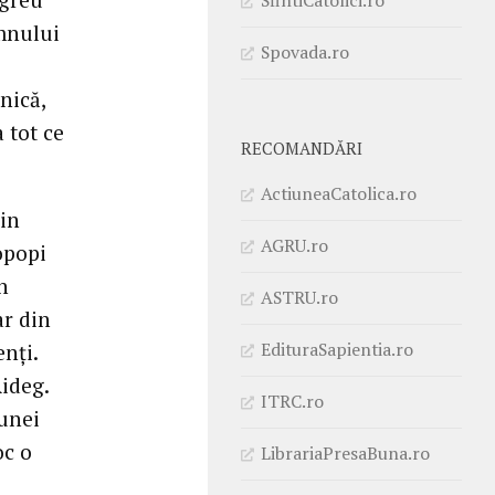
omnului
Spovada.ro
nică,
 tot ce
RECOMANDĂRI
ActiuneaCatolica.ro
din
AGRU.ro
opopi
n
ASTRU.ro
ar din
EdituraSapientia.ro
nți.
ideg.
ITRC.ro
munei
oc o
LibrariaPresaBuna.ro