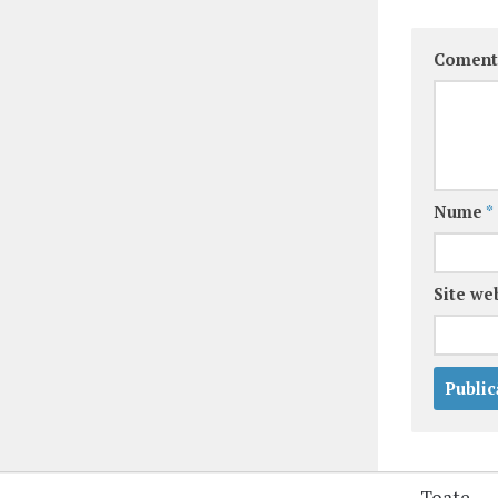
Coment
Nume
*
Site we
Toate