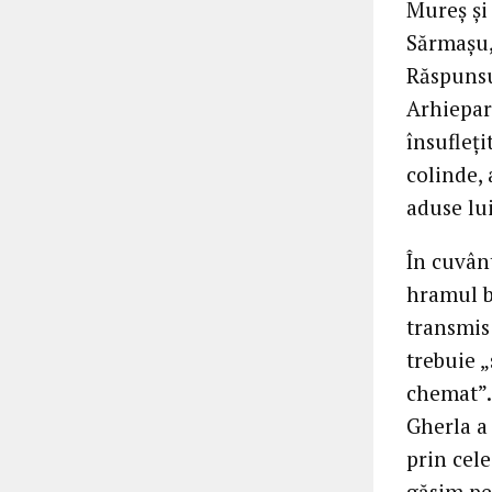
Mureș și 
Sărmașu,
Răspunsu
Arhieparh
însufleți
colinde, 
aduse lu
În cuvân
hramul bi
transmis
trebuie „
chemat”. 
Gherla a
prin cele
găsim pe