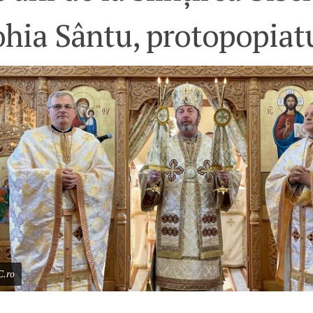
ohia Sântu, protopopiat
C.ro