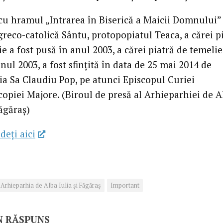
 cu hramul „Intrarea în Biserică a Maicii Domnului”
reco-catolică Sântu, protopopiatul Teaca, a cărei p
e a fost pusă în anul 2003, a cărei piatră de temelie
nul 2003, a fost sfințită în data de 25 mai 2014 de
ția Sa Claudiu Pop, pe atunci Episcopul Curiei
copiei Majore. (Biroul de presă al Arhieparhiei de A
Făgăraș)
deţi aici
Arhieparhia de Alba Iulia și Făgăraș
Important
N RĂSPUNS