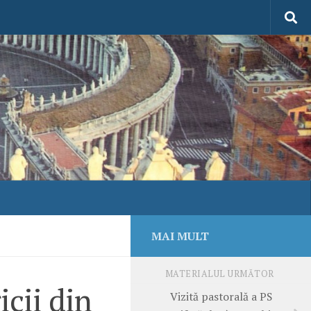
MAI MULT
MATERIALUL URMĂTOR
icii din
Vizită pastorală a PS