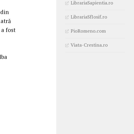
LibrariaSapientia.ro
 din
LibrariaSfIosif.ro
iatră
 a fost
PioRomeno.com
Viata-Crestina.ro
lba