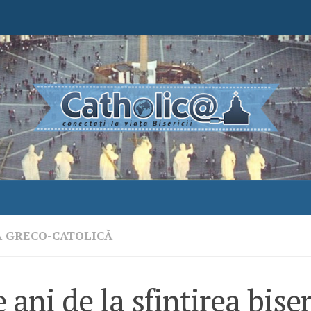
A GRECO-CATOLICĂ
 ani de la sfințirea biser