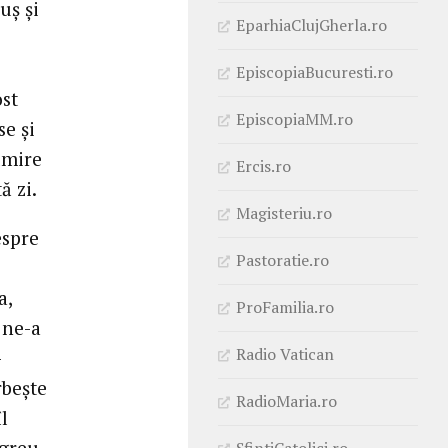
uș și
EparhiaClujGherla.ro
EpiscopiaBucuresti.ro
ost
EpiscopiaMM.ro
se și
umire
Ercis.ro
ă zi.
Magisteriu.ro
espre
Pastoratie.ro
a,
ProFamilia.ro
 ne-a
Radio Vatican
-
rbește
RadioMaria.ro
l
 greu
SfintiCatolici.ro