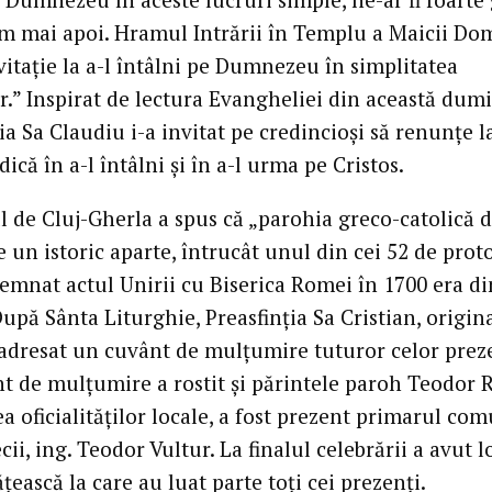
sim mai apoi. Hramul Intrării în Templu a Maicii D
vitație la a-l întâlni pe Dumnezeu în simplitatea
r.” Inspirat de lectura Evangheliei din această dumi
ia Sa Claudiu i-a invitat pe credincioși să renunțe la
ică în a-l întâlni și în a-l urma pe Cristos.
l de Cluj-Gherla a spus că „parohia greco-catolică 
 un istoric aparte, întrucât unul din cei 52 de prot
semnat actul Unirii cu Biserica Romei în 1700 era di
upă Sânta Liturghie, Preasfinția Sa Cristian, origin
 adresat un cuvânt de mulțumire tuturor celor preze
t de mulțumire a rostit și părintele paroh Teodor R
a oficialităților locale, a fost prezent primarul co
ii, ing. Teodor Vultur. La finalul celebrării a avut l
țească la care au luat parte toți cei prezenți.