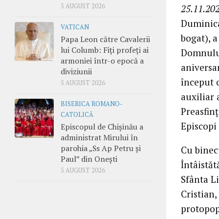
5 AUGUST 2026
25.11.202
Duminica
VATICAN
bogat), a
Papa Leon către Cavalerii
lui Columb: Fiți profeți ai
Domnului
armoniei într-o epocă a
aniversar
diviziunii
început o
5 AUGUST 2026
auxiliar 
BISERICA ROMANO-
Preasfinț
CATOLICĂ
Episcopi 
Episcopul de Chișinău a
administrat Mirului în
parohia „Ss Ap Petru și
Cu binec
Paul” din Onești
Întâistă
5 AUGUST 2026
Sfânta Li
Cristian
protopop