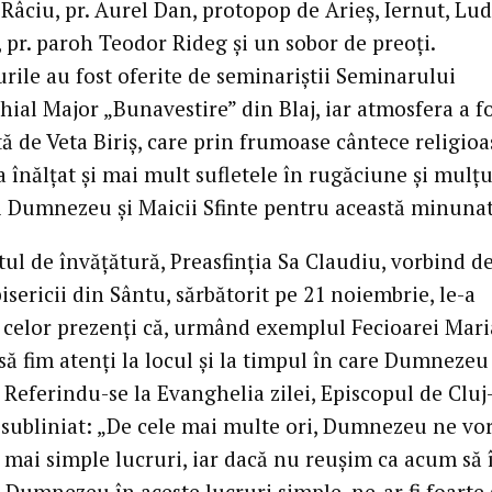
Râciu, pr. Aurel Dan, protopop de Arieș, Iernut, Lud
 pr. paroh Teodor Rideg și un sobor de preoți.
rile au fost oferite de seminariștii Seminarului
ial Major „Bunavestire” din Blaj, iar atmosfera a f
tă de Veta Biriș, care prin frumoase cântece religioa
a înălțat și mai mult sufletele în rugăciune și mulț
i Dumnezeu și Maicii Sfinte pentru această minunat
tul de învățătură, Preasfinția Sa Claudiu, vorbind d
sericii din Sântu, sărbătorit pe 21 noiembrie, le-a
 celor prezenți că, urmând exemplul Fecioarei Mari
să fim atenți la locul și la timpul în care Dumnezeu
Referindu-se la Evanghelia zilei, Episcopul de Cluj
 subliniat: „De cele mai multe ori, Dumnezeu ne vo
 mai simple lucruri, iar dacă nu reușim ca acum să î
 Dumnezeu în aceste lucruri simple, ne-ar fi foarte