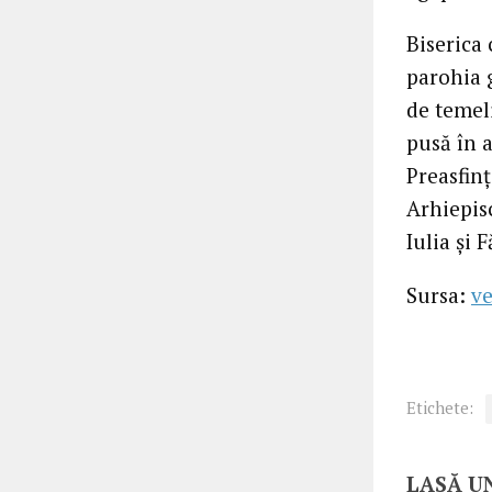
Biserica
parohia g
de temeli
pusă în a
Preasfin
Arhiepis
Iulia și 
Sursa:
ve
Etichete:
LASĂ U