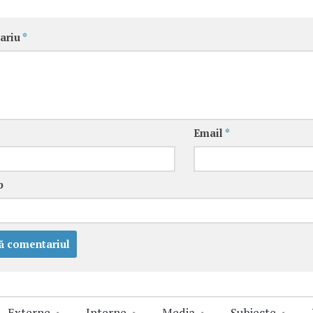
ariu
*
Email
*
b
Externe
Interne
Media
Subiecte