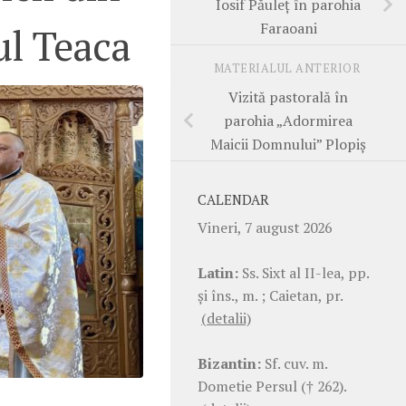
Iosif Păuleț în parohia
Faraoani
ul Teaca
MATERIALUL ANTERIOR
Vizită pastorală în
parohia „Adormirea
Maicii Domnului” Plopiș
CALENDAR
Vineri, 7 august 2026
Latin:
Ss. Sixt al II-lea, pp.
şi îns., m. ; Caietan, pr.
(detalii)
Bizantin:
Sf. cuv. m.
Dometie Persul († 262).