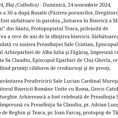
4, Blaj (Catholica)
- Duminică, 24 noiembrie 2024,
 a 30-a după Rusalii (Păzirea poruncilor. Dregător
 fost sărbătoare în parohia „Intrarea în Biserică a M
” din Sântu, Protopopiatul Teaca, prilejuită de
ea a zece de ani de la sfințirea bisericii. Sărbătoare
dată cu sosirea Preasfinției Sale Cristian, Episcopul
al Arhieparhiei de Alba Iulia și Făgăraș, împreună c
ia Sa Claudiu, Episcopul Eparhiei de Cluj-Gherla, ce
fiind primiți călduros de credincioși și de preoți.
uvântarea Preafericirii Sale Lucian Cardinal Mureș
tătorul Bisericii Române Unite cu Roma, Greco-Catol
turghie Arhierească a fost celebrată de Preasfinția 
, împreună cu Preasfinția Sa Claudiu, pr. Adrian Lun
 de Reghin și Teaca, pr. Ioan Farcaș, protopop de T