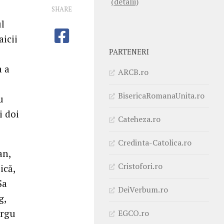
(detalii)
SHARE
ul
aicii
PARTENERI
a a
ARCB.ro
BisericaRomanaUnita.ro
u
i doi
Cateheza.ro
Credinta-Catolica.ro
an,
Cristofori.ro
ică,
Sa
DeiVerbum.ro
g,
ârgu
EGCO.ro