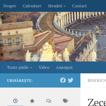
Despre
Calendare
Membri
Contact
Skip to content
Toate ştirile
Video
Anunţuri
BISERIC
URMĂREȘTE:
Zece