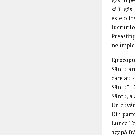
să îl gă
este o in
lucrurilo
Preasfinț
ne împied
Episcopu
Sântu are
care au 
Sântu”. D
Sântu, a
Un cuvân
Din parte
Lunca Tec
agapă fră