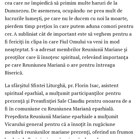
cea care ne împiedică să primim multe haruri de la
Dumnezeu. De asemenea, ocupându-ne prea mult de
lucrurile lumești, pe care nu le ducem cu noi la moarte,
pierdem timp prețios în care putem aduna comori pentru
cer. A subliniat cât de important este să veghem pentru a
fi fericiți în clipa în care Fiul Omului va veni în mod
neașteptat. S-a adresat membrilor Reuniunii Mariane și
preoților care îi însoțesc spiritual, relevând importanța
pe care Reuniunea Mariană o are pentru întreaga
Biserică.
La sfârșitul Sfintei Liturghii, pr. Florin Isac, asistent
spiritual eparhial, a mulțumit participanților pentru
prezență și Preasfinției Sale Claudiu pentru onoarea de a
fi în comuniune cu Reuniunea Mariană eparhială.
Președinta Reuniunii Mariane eparhiale a mulțumit
Vicarului general pentru că a însoțit în rugăciune
membrii reuniunilor mariane prezenți, oferind un frumos