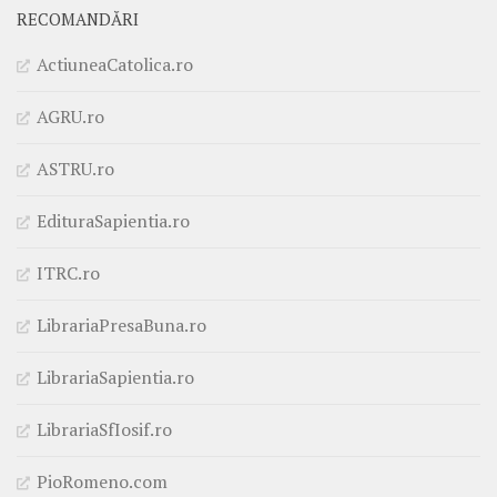
RECOMANDĂRI
ActiuneaCatolica.ro
AGRU.ro
ASTRU.ro
EdituraSapientia.ro
ITRC.ro
LibrariaPresaBuna.ro
LibrariaSapientia.ro
LibrariaSfIosif.ro
PioRomeno.com