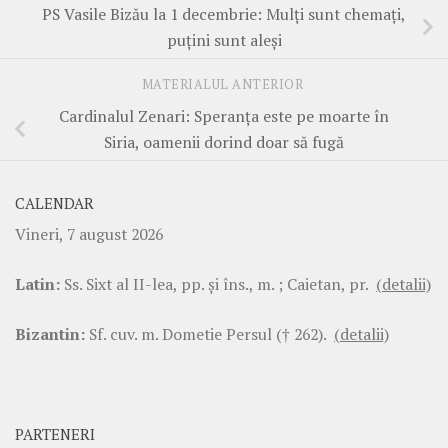
PS Vasile Bizău la 1 decembrie: Mulți sunt chemați,
puțini sunt aleși
MATERIALUL ANTERIOR
Cardinalul Zenari: Speranța este pe moarte în
Siria, oamenii dorind doar să fugă
CALENDAR
Vineri, 7 august 2026
Latin:
Ss. Sixt al II-lea, pp. şi îns., m. ; Caietan, pr.
(detalii)
Bizantin:
Sf. cuv. m. Dometie Persul († 262).
(detalii)
PARTENERI