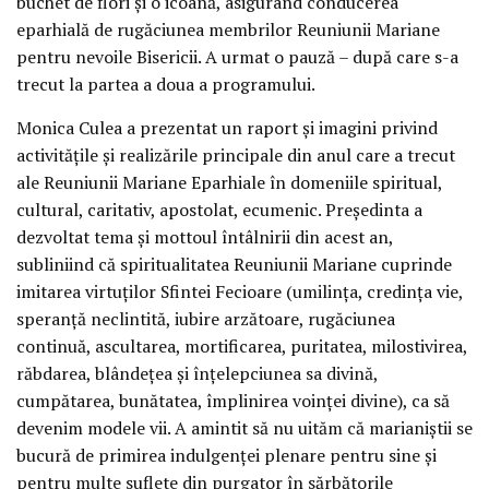
buchet de flori și o icoană, asigurând conducerea
eparhială de rugăciunea membrilor Reuniunii Mariane
pentru nevoile Bisericii. A urmat o pauză – după care s-a
trecut la partea a doua a programului.
Monica Culea a prezentat un raport și imagini privind
activitățile și realizările principale din anul care a trecut
ale Reuniunii Mariane Eparhiale în domeniile spiritual,
cultural, caritativ, apostolat, ecumenic. Președinta a
dezvoltat tema și mottoul întâlnirii din acest an,
subliniind că spiritualitatea Reuniunii Mariane cuprinde
imitarea virtuților Sfintei Fecioare (umilința, credința vie,
speranță neclintită, iubire arzătoare, rugăciunea
continuă, ascultarea, mortificarea, puritatea, milostivirea,
răbdarea, blândețea și înțelepciunea sa divină,
cumpătarea, bunătatea, împlinirea voinței divine), ca să
devenim modele vii. A amintit să nu uităm că marianiștii se
bucură de primirea indulgenței plenare pentru sine și
pentru multe suflete din purgator în sărbătorile