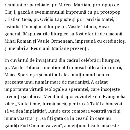
reuniunilor parohiale: pr. Mircea Marțian, protopop de
Cluj I, gazdă a evenimentului împreună cu pr. protopop
Cristian Goia, pr. Ovidiu Lăpuște și pr. Tarciziu Matei,
avându-l în mijlocul lor pe pr. Vasile Tofană, Vicar
general. Răspunsurile liturgice au fost oferite de diaconii
Mihai Roman și Vasile Ormenean, împreună cu credincioși
și membri ai Reuniunii Mariane prezenți.
În cuvântul de învățătură din cadrul celebrării liturgice,
pr. Vasile Tofană a menționat frumosul titlu al întrunirii,
Maica Speranței și mottoul ales, mulțumind pentru
prezența unui număr mare de marianiști. A arătat
importanța virtuții teologale a speranței, care însoțește
credința și iubirea. Meditând apoi cuvintele din Evanghelia
zilei: „Nu te teme, turmă mică, pentru că Tatăl a binevoit
să va dea împărăția”, „unde este comoara voastră va fi și
inima voastră” și „să fiți gata că în ceasul în care nu
gândiți Fiul Omului va veni”, a menționat că teama este