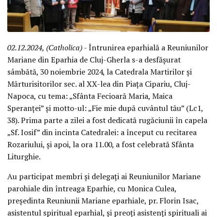
02.12.2024, (Catholica)
- Întrunirea eparhială a Reuniunilor
Mariane din Eparhia de Cluj-Gherla s-a desfășurat
sâmbătă, 30 noiembrie 2024, la Catedrala Martirilor și
Mărturisitorilor sec. al XX-lea din Piața Cipariu, Cluj-
Napoca, cu tema: „Sfânta Fecioară Maria, Maica
Speranței” și motto-ul: „Fie mie după cuvântul tău” (Lc1,
38). Prima parte a zilei a fost dedicată rugăciunii în capela
„Sf. Iosif” din incinta Catedralei: a început cu recitarea
Rozariului, și apoi, la ora 11.00, a fost celebrată Sfânta
Liturghie.
Au participat membri și delegați ai Reuniunilor Mariane
parohiale din întreaga Eparhie, cu Monica Culea,
președinta Reuniunii Mariane eparhiale, pr. Florin Isac,
asistentul spiritual eparhial, și preoți asistenți spirituali ai