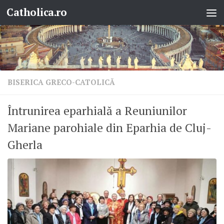
Catholica.ro
Skip to content
BISERICA GRECO-CATOLICĂ
Întrunirea eparhială a Reuniunilor
Mariane parohiale din Eparhia de Cluj-
Gherla