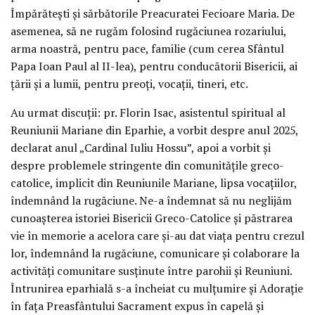
Împărătești și sărbătorile Preacuratei Fecioare Maria. De
asemenea, să ne rugăm folosind rugăciunea rozariului,
arma noastră, pentru pace, familie (cum cerea Sfântul
Papa Ioan Paul al II-lea), pentru conducătorii Bisericii, ai
țării și a lumii, pentru preoți, vocații, tineri, etc.
Au urmat discuții: pr. Florin Isac, asistentul spiritual al
Reuniunii Mariane din Eparhie, a vorbit despre anul 2025,
declarat anul „Cardinal Iuliu Hossu”, apoi a vorbit și
despre problemele stringente din comunitățile greco-
catolice, implicit din Reuniunile Mariane, lipsa vocațiilor,
îndemnând la rugăciune. Ne-a îndemnat să nu neglijăm
cunoașterea istoriei Bisericii Greco-Catolice și păstrarea
vie în memorie a acelora care și-au dat viața pentru crezul
lor, îndemnând la rugăciune, comunicare și colaborare la
activități comunitare susținute între parohii și Reuniuni.
Întrunirea eparhială s-a încheiat cu mulțumire și Adorație
în fața Preasfântului Sacrament expus în capelă și