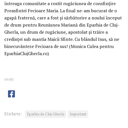
întreaga comunitate a rostit rugăciunea de consfințire
Preasfintei Fecioare Maria. La final ne-am bucurat de o
agapă fraternă, care a fost și sărbătorire a noului început
de drum pentru Reuniunea Mariană din Eparhia de Cluj-
Gherla, un drum de rugăciune, apostolat și trăire a
credinței sub mantia Maicii Sfinte. Cu blândul Isus, să ne
binecuvânteze Fecioara de sus! (Monica Culea pentru
EparhiaClujGherla.ro)
SHARE
Etichete:
Eparhia de Cluj-Gherla
Important