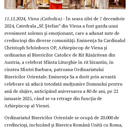
11.12.2024, Viena (Catholica)
- În seara zilei de 7 decembrie
2024, Catedrala „Sf. Ștefan” din Viena a fost gazda unui
eveniment solemn și emoționant, care a adunat sute de
credincioși din diverse comunități. Eminența Sa Cardinalul
Christoph Schönborn OP, Arhiepiscop de Viena și
ordinarius al Bisericilor Catolice de Rit Răsăritean din
Austria, a celebrat Sfânta Liturghie în rit bizantin, în
cinstea Sfintei Barbara, patroana Ordinariatului
Bisericilor Orientale. Eminența Sa a dorit prin această
celebrare să aducă totodată mulțumire Domnului pentru
anii de slujire, anticipând aniversarea a 80 de ani, pe 22
ianuarie 2025, când se va retrage din funcția de
Arhiepiscop al Vienei.
Ordinariatul Bisericilor Orientale se ocupă de 20.000 de
credincioși, incluzând și Biserica Română Unită cu Roma,