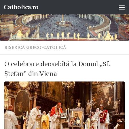
Catholica.ro
Skip to content
BISERICA GRECO-CATOLICĂ
O celebrare deosebită la Domul „Sf.
Ștefan” din Viena