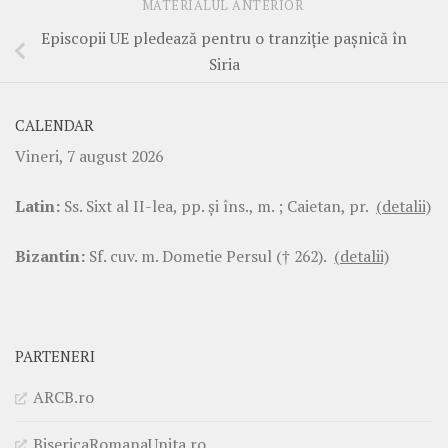
MATERIALUL ANTERIOR
Episcopii UE pledează pentru o tranziție pașnică în
Siria
CALENDAR
Vineri, 7 august 2026
Latin:
Ss. Sixt al II-lea, pp. şi îns., m. ; Caietan, pr.
(detalii)
Bizantin:
Sf. cuv. m. Dometie Persul († 262).
(detalii)
PARTENERI
ARCB.ro
BisericaRomanaUnita.ro