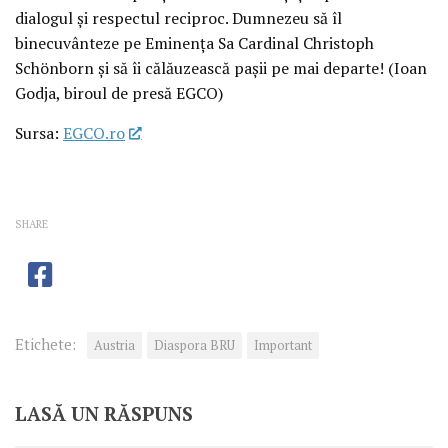
dialogul și respectul reciproc. Dumnezeu să îl
binecuvânteze pe Eminența Sa Cardinal Christoph
Schönborn și să îi călăuzească pașii pe mai departe! (Ioan
Godja, biroul de presă EGCO)
Sursa:
EGCO.ro
SHARE
Etichete:
Austria
Diaspora BRU
Important
LASĂ UN RĂSPUNS