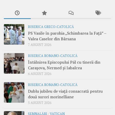
BISERICA GRECO-CATOLICĂ
PS Vasile în parohia „Schimbarea la Față” –
Valea Caselor din Bârsana
7 AUGUST 2026
BISERICA ROMANO-CATOLICĂ
Întâlnirea Episcopului Pál cu tinerii din
Carașova, Nermed și Iabalcea
6 AUGUST 2026
BISERICA ROMANO-CATOLICĂ
Dublu jubileu de viață consacrată pentru
două surori morinelliane
5 AUGUST 2026
SEMNALĂRI
/
VATICAN