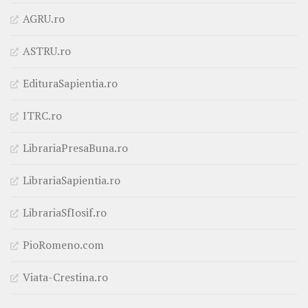
AGRU.ro
ASTRU.ro
EdituraSapientia.ro
ITRC.ro
LibrariaPresaBuna.ro
LibrariaSapientia.ro
LibrariaSfIosif.ro
PioRomeno.com
Viata-Crestina.ro