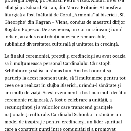
aflat⁠ și pr. Eduard Fârtan, din Marea Britanie. Atmosfera
liturgică a fost înălțată de Corul „Armonia” al bisericii „Sf.
Gheorghe” din Kagran – Viena, condus de maestrul dirijor
Bogdan Popescu. De asemenea, un cor ucrainean și unul
indian, au adus contribuții muzicale remarcabile,
subliniind diversitatea culturală și unitatea în credință.
La finalul ceremoniei, preoții și credincioșii au avut ocazia
să îi mulțumească personal Cardinalului Christoph
Schönborn și să își ia rămas bun. Am fost onorat să
particip la acest moment unic, să îi mulțumesc pentru tot
ceea ce a realizat în slujba Bisericii, urându-i sănătate și
ani mulți de viață. Acest eveniment a fost mai mult decât o
ceremonie religioasă. A fost o celebrare a unității, a
recunoștinței și a valorilor care transcend granițele
naționale și culturale. Cardinalul Schönborn rămâne un
model de inspirație pentru credincioși, un lider spiritual
care a construit punți între comunități și a promovat