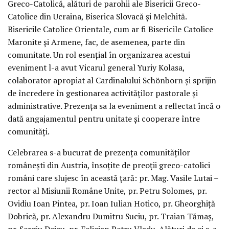
Greco-Catolică, alături de parohii ale Bisericii Greco-
Catolice din Ucraina, Biserica Slovacă și Melchită.
Bisericile Catolice Orientale, cum ar fi Bisericile Catolice
Maronite și Armene, fac, de asemenea, parte din
comunitate. Un rol esențial în organizarea acestui
eveniment l-a avut Vicarul general Yuriy Kolasa,
colaborator apropiat al Cardinalului Schönborn și sprijin
de încredere în gestionarea activităților pastorale și
administrative. Prezența sa la eveniment a reflectat încă o
dată angajamentul pentru unitate și cooperare între
comunități.
Celebrarea s-a bucurat de prezența comunităților
românești din Austria, însoțite de preoții greco-catolici
români care slujesc în această țară: ⁠pr. Mag. Vasile Lutai –
rector al Misiunii Române Unite, pr. Petru Solomes, pr.
Ovidiu Ioan Pintea, ⁠pr. Ioan Iulian Hotico, ⁠⁠pr. Gheorghiță
Dobrică, pr. Alexandru Dumitru Suciu, pr. Traian Tămaș,
⁠⁠pr. Sergiu Dejeu, ⁠pr. Felician Petru Vladu. Alături de ei s-a