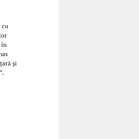
ă cu
lor
 în
mas
țară și
”.