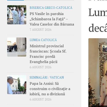
Lum
BISERICA GRECO-CATOLICĂ
PS Vasile în parohia
„Schimbarea la Față” –
dec
Valea Caselor din Bârsana
7 AUGUST 2026
LUMEA CATOLICĂ
Ministrul provincial
franciscan: Școala Sf.
Francisc predă
Evanghelia păcii
6 AUGUST 2026
SEMNALĂRI
/
VATICAN
Papa la Assisi: Să
construim o civilizație a
iubirii, nu a diviziunii
6 AUGUST 2026