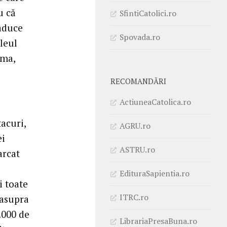
u că
SfintiCatolici.ro
 aduce
Spovada.ro
ileul
oma,
RECOMANDĂRI
ActiuneaCatolica.ro
tacuri,
AGRU.ro
ei
ASTRU.ro
arcat
EdituraSapientia.ro
i toate
ITRC.ro
 asupra
.000 de
LibrariaPresaBuna.ro