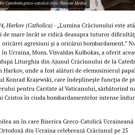
din Catedrala greco-catolică (foto: Vatican Media)
4, Harkov (Catholica)
- „Lumina Crăciunului este atâ
i de mare încât se ridică deasupra tuturor dificultăț
 oricărei agresiuni și a oricărui bombardament.” N
 în Ucraina, Mons. Visvaldas Kulbokas, a oferit acea
e după Liturghia din Ajunul Crăciunului de la Cated
n Harkov, unde a fost alături de elemosinierul papal
ul Konrad Krajewski, care îndeplinește funcția de p
erului pentru Caritate al Vaticanului, sărbătorind n
i Cristos în ciuda bombardamentelor intense îndur
oilea an în care Biserica Greco-Catolică Ucraineană 
 Ortodoxă din Ucraina celebrează Crăciunul pe 25