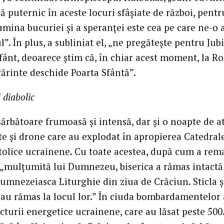
 puternic în aceste locuri sfâșiate de război, pentr
umina bucuriei și a speranței este cea pe care ne-o
”. În plus, a subliniat el, „ne pregătește pentru Jub
fânt, deoarece știm că, în chiar acest moment, la R
Părinte deschide Poarta Sfântă”.
 diabolic
sărbătoare frumoasă și intensă, dar și o noapte de a
te și drone care au explodat în apropierea Catedral
tolice ucrainene. Cu toate acestea, după cum a rem
 „mulțumită lui Dumnezeu, biserica a rămas intactă
umnezeiasca Liturghie din ziua de Crăciun. Sticla ș
e au rămas la locul lor.” În ciuda bombardamentelor
cturii energetice ucrainene, care au lăsat peste 500