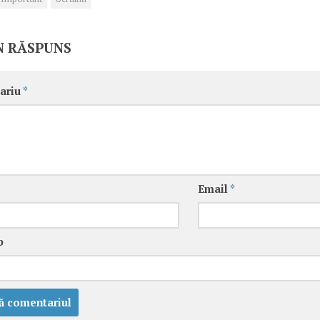
N RĂSPUNS
ariu
*
Email
*
b