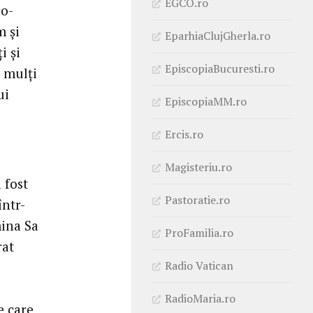
EGCO.ro
co-
m și
EparhiaClujGherla.ro
i și
EpiscopiaBucuresti.ro
i mulți
ui
EpiscopiaMM.ro
Ercis.ro
Magisteriu.ro
 fost
Pastoratie.ro
într-
ina Sa
ProFamilia.ro
rat
Radio Vatican
RadioMaria.ro
e care