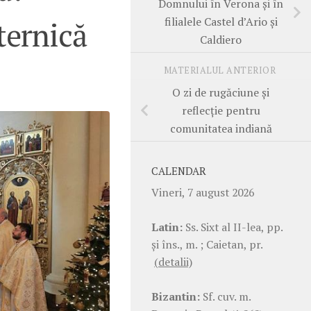
Domnului în Verona și în
filialele Castel d’Ario și
ternică
Caldiero
MATERIALUL ANTERIOR
O zi de rugăciune și
reflecție pentru
comunitatea indiană
CALENDAR
Vineri, 7 august 2026
Latin:
Ss. Sixt al II-lea, pp.
şi îns., m. ; Caietan, pr.
(detalii)
Bizantin:
Sf. cuv. m.