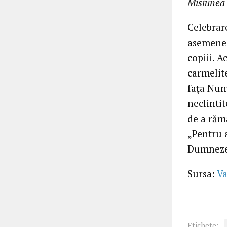
Misiunea 
Celebrare
asemenea
copiii. A
carmelit
fața Nunț
neclintit
de a rămâ
„Pentru 
Dumneze
Sursa:
Va
Etichete: