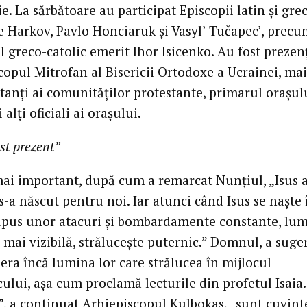
. La sărbătoare au participat Episcopii latin și gre
e Harkov, Pavlo Honciaruk și Vasyl’ Tučapec’, precu
 greco-catolic emerit Ihor Isicenko. Au fost prezenț
copul Mitrofan al Bisericii Ortodoxe a Ucrainei, ma
tanți ai comunităților protestante, primarul orașul
 alți oficiali ai orașului.
ost prezent”
mai important, după cum a remarcat Nunțiul, „Isus a
s-a născut pentru noi. Iar atunci când Isus se naște 
upus unor atacuri și bombardamente constante, lum
 mai vizibilă, strălucește puternic.” Domnul, a suge
 era încă lumina lor care strălucea în mijlocul
ului, așa cum proclamă lecturile din profetul Isaia.
”, a continuat Arhiepiscopul Kulbokas, „sunt cuvint