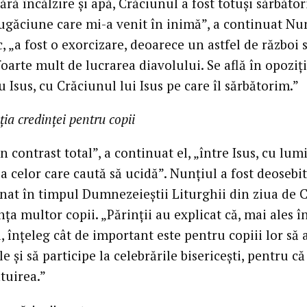
ră încălzire și apă, Crăciunul a fost totuși sărbători
ugăciune care mi-a venit în inimă”, a continuat Nu
, „a fost o exorcizare, deoarece un astfel de război 
oarte mult de lucrarea diavolului. Se află în opoziț
u Isus, cu Crăciunul lui Isus pe care îl sărbătorim.”
ția credinței pentru copii
n contrast total”, a continuat el, „între Isus, cu lum
ia celor care caută să ucidă”. Nunțiul a fost deosebi
nat în timpul Dumnezeieștii Liturghii din ziua de 
ța multor copii. „Părinții au explicat că, mai ales î
, înțeleg cât de important este pentru copiii lor să 
e și să participe la celebrările bisericești, pentru că
tuirea.”