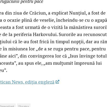
rugăciunii pentru pace
a din ziua de Crăciun, a explicat Nunțiul, a fost de
 o ocazie plină de veselie, încheindu-se cu o agap
ceasta a fost urmată de o vizită la mănăstirea surori
e de la periferia Harkovului. Surorile au recunoscut
iului că le-au fost frică în timpul nopții, dar au ră
e în misiunea lor „de a se ruga pentru pace, pentru 
ne aici”, din convingerea lor că „Isus învinge totul
aceasta”, au spus ele, „am mulțumit împreună lui
u”.
tican News, ediția engleză
Important
Ucraina