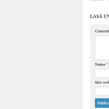
LASĂ U
Coment
Nume
*
Site we