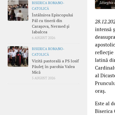
Liturghia 
BISERICA ROMANO-
CATOLICĂ
Întâlnirea Episcopului
Pál cu tinerii din
28.12.202
Carașova, Nermed și
intensă ș
Iabalcea
deasupra
6 AUGUST 2026
apostolic
BISERICA ROMANO-
reflecți
CATOLICĂ
latină di
Vizită pastorală a PS Iosif
Păuleț în parohia Valea
Cardinal
Mică
al Dicast
5 AUGUST 2026
Prunculu
oraș.
Este al d
Biserica