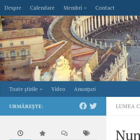
Despre
Calendare
Membri
Contact
Skip to content
Toate ştirile
Video
Anunţuri
LUMEA C
URMĂREȘTE:
Nunț