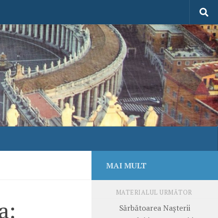
MAI MULT
MATERIALUL URMĂTOR
a:
Sărbătoarea Nașterii