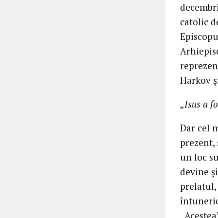
decembrie
catolic d
Episcopul
Arhiepis
reprezen
Harkov și
„Isus a f
Dar cel 
prezent, 
un loc s
devine și
prelatul,
întuneric
„Acestea