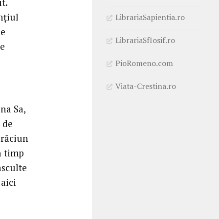
t.
nțiul
LibrariaSapientia.ro
se
LibrariaSfIosif.ro
ie
PioRomeno.com
Viata-Crestina.ro
ina Sa,
t de
Crăciun
n timp
asculte
 aici