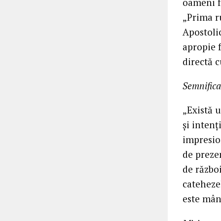
oameni fă
„Prima r
Apostolic
apropie f
directă c
Semnifica
„Există u
și intenț
impresio
de prezen
de război
catehezel
este mân