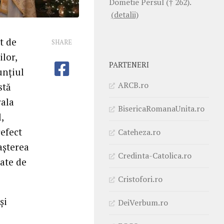
Dometie Persul († 262).
(detalii)
t de
SHARE
ilor,
PARTENERI
unțiul
ARCB.ro
stă
rala
BisericaRomanaUnita.ro
,
refect
Cateheza.ro
așterea
Credinta-Catolica.ro
ate de
Cristofori.ro
și
DeiVerbum.ro