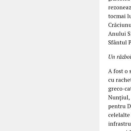
rezonează
tocmai l
Crăciunul
Anului S
Sfântul 
Un război
A fost o 
cu rache
greco-ca
Nunțiul,
pentru D
celelalt
infrastru