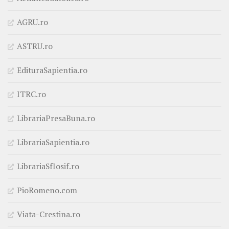
AGRU.ro
ASTRU.ro
EdituraSapientia.ro
ITRC.ro
LibrariaPresaBuna.ro
LibrariaSapientia.ro
LibrariaSfIosif.ro
PioRomeno.com
Viata-Crestina.ro