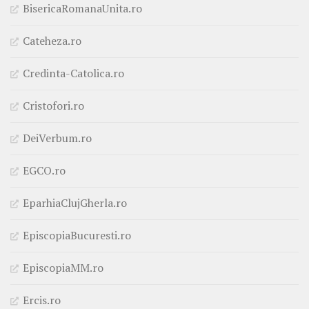
BisericaRomanaUnita.ro
Cateheza.ro
Credinta-Catolica.ro
Cristofori.ro
DeiVerbum.ro
EGCO.ro
EparhiaClujGherla.ro
EpiscopiaBucuresti.ro
EpiscopiaMM.ro
Ercis.ro