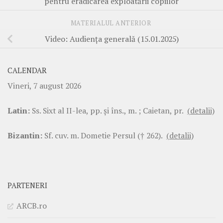
pentru eradicarea exploatării copiilor
MATERIALUL ANTERIOR
Video: Audiența generală (15.01.2025)
CALENDAR
Vineri, 7 august 2026
Latin:
Ss. Sixt al II-lea, pp. şi îns., m. ; Caietan, pr.
(detalii)
Bizantin:
Sf. cuv. m. Dometie Persul († 262).
(detalii)
PARTENERI
ARCB.ro