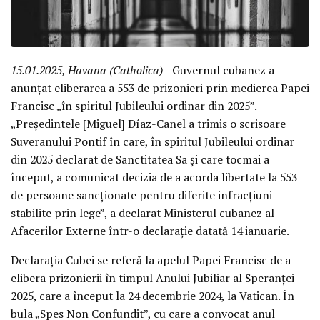
15.01.2025, Havana (Catholica)
- Guvernul cubanez a
anunțat eliberarea a 553 de prizonieri prin medierea Papei
Francisc „în spiritul Jubileului ordinar din 2025”.
„Președintele [Miguel] Díaz-Canel a trimis o scrisoare
Suveranului Pontif în care, în spiritul Jubileului ordinar
din 2025 declarat de Sanctitatea Sa și care tocmai a
început, a comunicat decizia de a acorda libertate la 553
de persoane sancționate pentru diferite infracțiuni
stabilite prin lege”, a declarat Ministerul cubanez al
Afacerilor Externe într-o declarație datată 14 ianuarie.
Declarația Cubei se referă la apelul Papei Francisc de a
elibera prizonierii în timpul Anului Jubiliar al Speranței
2025, care a început la 24 decembrie 2024, la Vatican. În
bula „Spes Non Confundit”, cu care a convocat anul