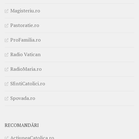
Magisteriu.ro
Pastoratie.ro
ProFamilia.ro
Radio Vatican
RadioMaria.ro
SfintiCatolici.ro
Spovada.ro
RECOMANDĂRI
ActiuneaCatolica.ro