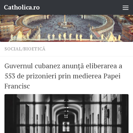
Catholica.ro
Skip to content
SOCIAL/BIOETICĂ
Guvernul cubanez anunță eliberarea a
553 de prizonieri prin medierea Papei
Francisc