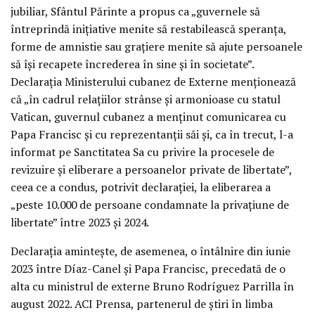
jubiliar, Sfântul Părinte a propus ca „guvernele să
întreprindă inițiative menite să restabilească speranța,
forme de amnistie sau grațiere menite să ajute persoanele
să își recapete încrederea în sine și în societate”.
Declarația Ministerului cubanez de Externe menționează
că „în cadrul relațiilor strânse și armonioase cu statul
Vatican, guvernul cubanez a menținut comunicarea cu
Papa Francisc și cu reprezentanții săi și, ca în trecut, l-a
informat pe Sanctitatea Sa cu privire la procesele de
revizuire și eliberare a persoanelor private de libertate”,
ceea ce a condus, potrivit declarației, la eliberarea a
„peste 10.000 de persoane condamnate la privațiune de
libertate” între 2023 și 2024.
Declarația amintește, de asemenea, o întâlnire din iunie
2023 între Díaz-Canel și Papa Francisc, precedată de o
alta cu ministrul de externe Bruno Rodríguez Parrilla în
august 2022. ACI Prensa, partenerul de știri în limba