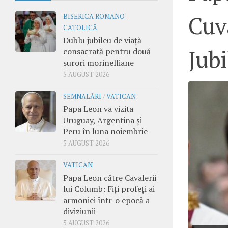
Cuv
BISERICA ROMANO-
CATOLICĂ
Dublu jubileu de viață
Jubi
consacrată pentru două
surori morinelliane
5 AUGUST 2026
SEMNALĂRI
/
VATICAN
Papa Leon va vizita
Uruguay, Argentina și
Peru în luna noiembrie
5 AUGUST 2026
VATICAN
Papa Leon către Cavalerii
lui Columb: Fiți profeți ai
armoniei într-o epocă a
diviziunii
5 AUGUST 2026