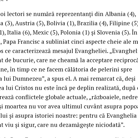
oi lectori se numără reprezentanți din Albania (4),
 (3), Austria (5), Bolivia (1), Brazilia (4), Filipine (5)
1), Italia (6), Mexic (5), Polonia (1) și Slovenia (5). În
, Papa Francisc a subliniat cinci aspecte cheie ale m
os ce caracterizează mesajul Evangheliei. „Evanghel
t de bucurie, care ne cheamă la acceptare reciprocă
e, în timp ce ne facem călătoria de pelerini spre
a lui Dumnezeu”, a spus el. A mai remarcat că, deși
a lui Cristos nu este încă pe deplin realizată, după
ează conflictele globale actuale, „războaiele, nedre
și moartea nu vor avea ultimul cuvânt asupra popo
ui și asupra istoriei noastre: pentru că Evanghelia
t viu și sigur, care nu dezamăgește niciodată”.