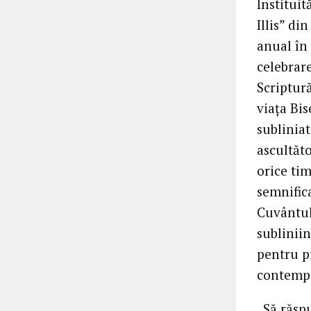
Instituit
Illis” d
anual în
celebrar
Scriptur
viața Bis
subliniat
ascultăto
orice tim
semnific
Cuvântul
subliniin
pentru p
contemp
„Să răsp