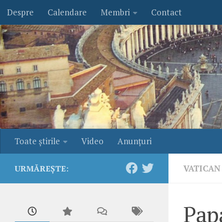
Despre
Calendare
Membri
Contact
Skip to content
Toate ştirile
Video
Anunţuri
VATICAN
URMĂREȘTE:
Pap