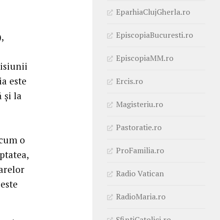
EparhiaClujGherla.ro
EpiscopiaBucuresti.ro
,
EpiscopiaMM.ro
isiunii
ia este
Ercis.ro
 și la
Magisteriu.ro
Pastoratie.ro
 cum o
ProFamilia.ro
ptatea,
arelor
Radio Vatican
 este
RadioMaria.ro
SfintiCatolici.ro