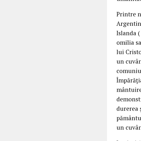
Printre n
Argentina
Islanda (
omilia sa
lui Crist
un cuvân
comuniun
Împărăți
mântuire
demonstr
durerea 
pământul
un cuvân