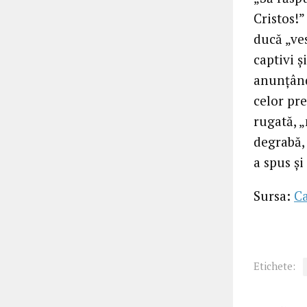
Cristos!”
ducă „ve
captivi ș
anunțând
celor pre
rugată, 
degrabă,
a spus și
Sursa:
C
Etichete: