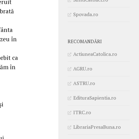
eruit
ebrată
Spovada.ro
fânta
ezeu în
RECOMANDĂRI
ActiuneaCatolica.ro
rbit ca
zăm în
AGRU.ro
ASTRU.ro
EdituraSapientia.ro
și
ITRC.ro
LibrariaPresaBuna.ro
ui