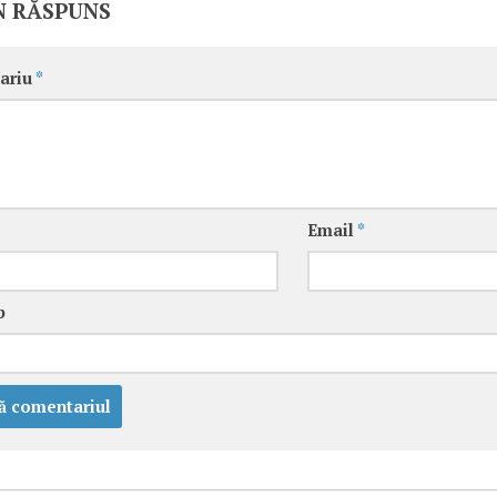
N RĂSPUNS
ariu
*
Email
*
b