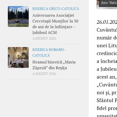
foto: Vati
BISERICA GRECO-CATOLICĂ
Aniversarea Asociației
Cercetașii Munților la 30
26.01.202
de ani de la înființare –
Cuvântul
Jubileul ACM
număr de
4 AUGUST 2026
unei Litu
BISERICA ROMANO-
credincio
CATOLICĂ
a încheia
Hramul bisericii „Maria
Zăpezii” din Reșița
a Jubileu
4 AUGUST 2026
acest an,
„Cuvântu
noi și, p
Sfântul 
fidel pro
umanitat