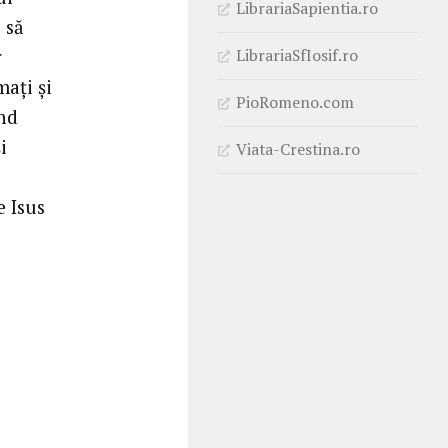
LibrariaSapientia.ro
 să
LibrariaSfIosif.ro
r
mați și
PioRomeno.com
nd
i
Viata-Crestina.ro
e Isus