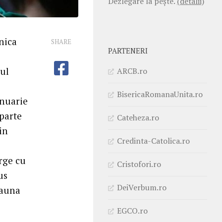
Dezlegare la pește.
(detalii)
nica
SHARE
PARTENERI
pul
ARCB.ro
BisericaRomanaUnita.ro
anuarie
 parte
Cateheza.ro
in
Credinta-Catolica.ro
rge cu
Cristofori.ro
us
DeiVerbum.ro
eauna
EGCO.ro