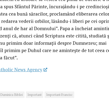
 a spus Sfântul Părinte, încurajându-i pe credincioși
stea cea bună săracilor, proclamând eliberarea celo
i redarea vederii orbilor, lăsându-i liberi pe cei opri
 anul de har al Domnului”. Papa a încheiat aminti
zenți că, atunci când Scriptura este citită, studiată ș
„nu primim doar informații despre Dumnezeu; mai
 îl primim pe Duhul care ne amintește de tot ceea c
 a făcut”.
atholic News Agency
Duminica Bibliei
Important
Important-Francisc