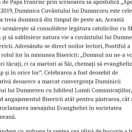
ă de Papa Francisc prin scrisoarea sa apostolică „Ap
in 2019, Duminica Cuvântului lui Dumnezeu este cel
 a treia duminică din timpul de peste an. Această
e urmărește să consolideze legătura catolicilor cu S
ă și să sublinieze natura vie a cuvântului lui Dumn
ericii. Adresându-se direct noilor lectori, Pontiful a
 rolul lor în misiunea Bisericii: „Domnul nu ne-a vo
ri tăcuți, ci ca martori ai Săi, chemați să evangheli
p și în orice loc”. Celebrarea a fost deosebit de
ativă deoarece a marcat convergența Duminicii
ui lui Dumnezeu cu Jubileul Lumii Comunicațiilor,
d angajamentul Bisericii atât pentru păstrarea, cât 
roclamarea mesajului Evangheliei în societatea
orană.
undem cu ardoare la vestea cea plină de bucurie a l