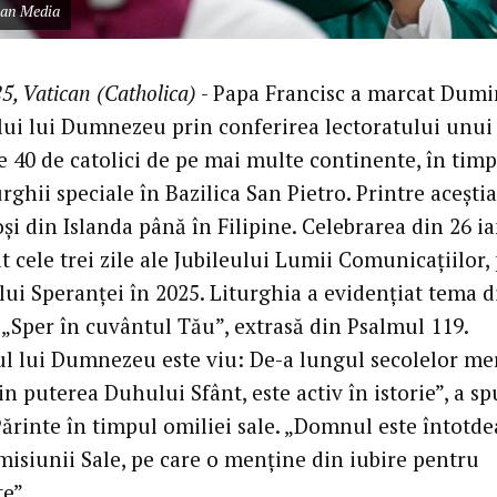
can Media
5, Vatican (Catholica)
- Papa Francisc a marcat Dumi
ui lui Dumnezeu prin conferirea lectoratului unui
 40 de catolici de pe mai multe continente, în tim
rghii speciale în Bazilica San Pietro. Printre aceștia
și din Islanda până în Filipine. Celebrarea din 26 i
t cele trei zile ale Jubileului Lumii Comunicațiilor,
lui Speranței în 2025. Liturghia a evidențiat tema d
 „Sper în cuvântul Tău”, extrasă din Psalmul 119.
l lui Dumnezeu este viu: De-a lungul secolelor me
rin puterea Duhului Sfânt, este activ în istorie”, a sp
Părinte în timpul omiliei sale. „Domnul este întotd
misiunii Sale, pe care o menține din iubire pentru
e”.