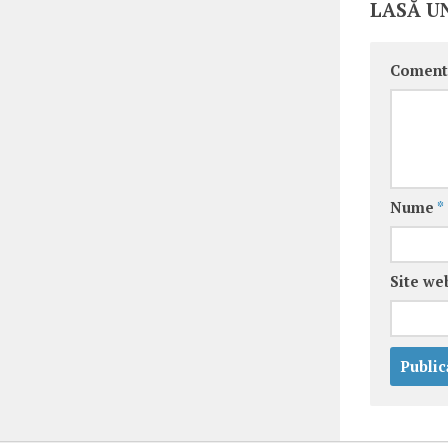
LASĂ U
Coment
Nume
*
Site we