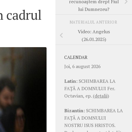
recunoaștem drept Fiul
lui Dumnezeu?
 cadrul
MATERIALUL ANTERIOR
Video: Angelus
(26.01.2025)
CALENDAR
Joi, 6 august 2026
Latin:
SCHIMBAREA LA
FAŢĂ A DOMNULUI Fer.
Octavian, ep.
(detalii)
Bizantin:
SCHIMBAREA LA
FAŢĂ A DOMNULUI
NOSTRU ISUS HRISTOS.